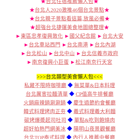
★
台北住宿推薦懶人包
★
★
台北人2020激推46個台北景點
★
★
台北親子景點看這篇,放風必備
★
★
超強台北捷運美食地圖總整理
★
►
東區忠孝復興敦化
►
國父紀念館
►
台北大安
►
台北車站西門
►
台北南港
►
台北內湖
►
台北松山
►
台北中山
►
台北信義市政府
►
南京復興小巨蛋
►
松江南京行天宮
>>>
台北類型美食懶人包<<<
私藏不限時咖啡廳
◆
無菜單&日本料理
台北厲害拉麵清單
◆
CP值高牛排餐廳
火鍋麻辣鍋涮涮鍋
◆
慶生過節約會餐廳
韓式料理烤肉正夯
◆
義式料理義大利麵
碳烤爆漿起司吐司
◆
單點&吃到飽燒肉
超好拍熱門網美冰
◆
陽明山夜景觀餐廳
台北TOP泰式料理
◆
內行人推薦中餐廳