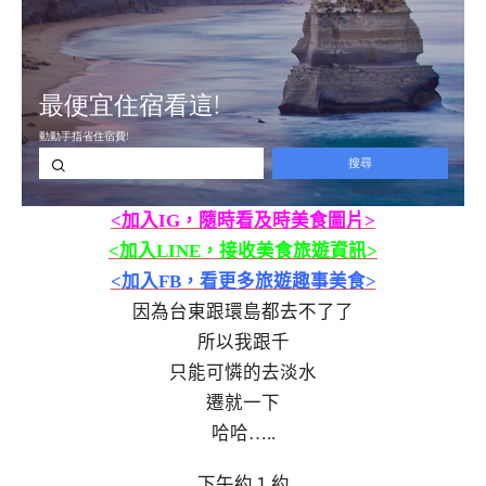
<加入IG，隨時看及時美食圖片>
<加入LINE，接收美食旅遊資訊>
<加入FB，看更多旅遊趣事美食>
因為台東跟環島都去不了了
所以我跟千
只能可憐的去淡水
遷就一下
哈哈…..
下午約１約