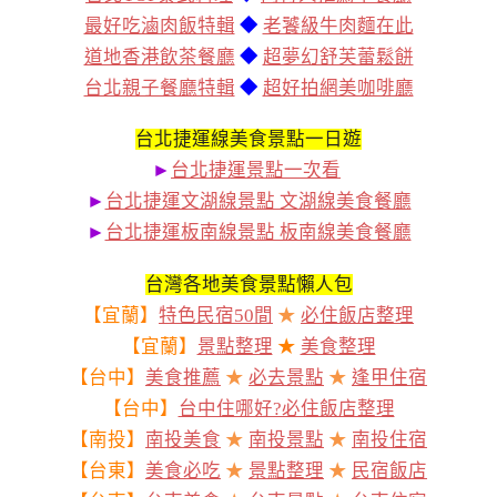
最好吃滷肉飯特輯
◆
老饕級牛肉麵在此
道地香港飲茶餐廳
◆
超夢幻舒芙蕾鬆餅
台北親子餐廳特輯
◆
超好拍網美咖啡廳
台北捷運線美食景點一日遊
►
台北捷運景點一次看
►
台北捷運文湖線景點 文湖線美食餐廳
►
台北捷運板南線景點 板南線美食餐廳
台灣各地美食景點懶人包
【宜蘭】
特色民宿50間
★
必住飯店整理
【宜蘭】
景點整理
★
美食整理
【台中】
美食推薦
★
必去景點
★
逢甲住宿
【台中】
台中住哪好?必住飯店整理
【南投】
南投美食
★
南投景點
★
南投住宿
【台東】
美食必吃
★
景點整理
★
民宿飯店