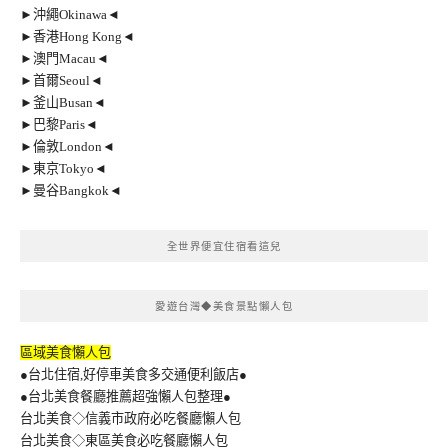
►沖繩Okinawa◄
►香港Hong Kong◄
►澳門Macau◄
►首爾Seoul◄
►釜山Busan◄
►巴黎Paris◄
►倫敦London◄
►東京Tokyo◄
►曼谷Bangkok◄
全世界便宜住宿看這兒
愛遊台灣◆美食景點懶人包
區域美食懶人包
●台北住宿,好停車美食多交通便利飯店●
●台北美食餐廳推薦超強懶人包整理●
台北美食◇信義市政府必吃餐廳懶人包
台北美食◇東區美食必吃餐廳懶人包