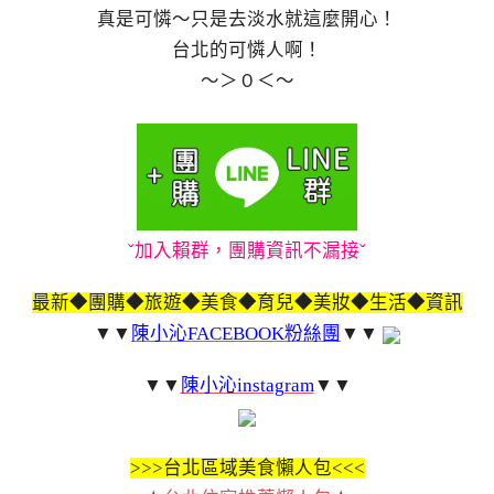
真是可憐～只是去淡水就這麼開心！
台北的可憐人啊！
～＞０＜～
ˇ加入賴群，團購資訊不漏接ˇ
最新◆團購◆旅遊◆美食◆育兒◆美妝◆生活◆資訊
▼▼
陳小沁FACEBOOK粉絲團
▼▼
▼▼
陳小沁instagram
▼▼
>>>
台北區域美食懶人包<<<