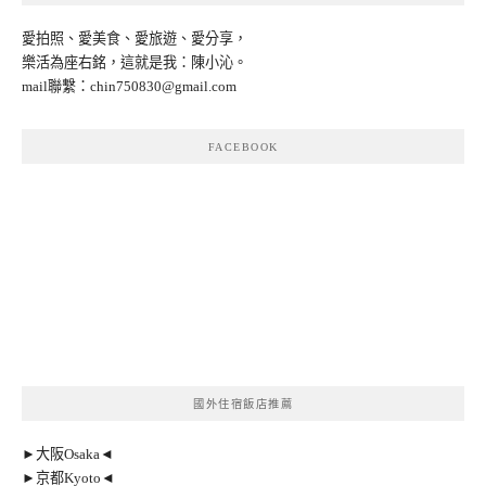
愛拍照、愛美食、愛旅遊、愛分享，
樂活為座右銘，這就是我：陳小沁。
mail聯繫：
chin750830@gmail.com
FACEBOOK
國外住宿飯店推薦
►大阪Osaka◄
►京都Kyoto◄