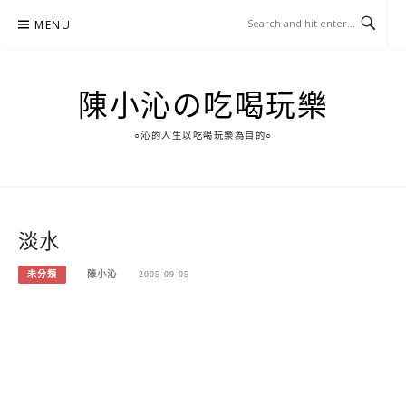
Skip
MENU
to
content
陳小沁の吃喝玩樂
○沁的人生以吃喝玩樂為目的○
淡水
未分類
陳小沁
2005-09-05