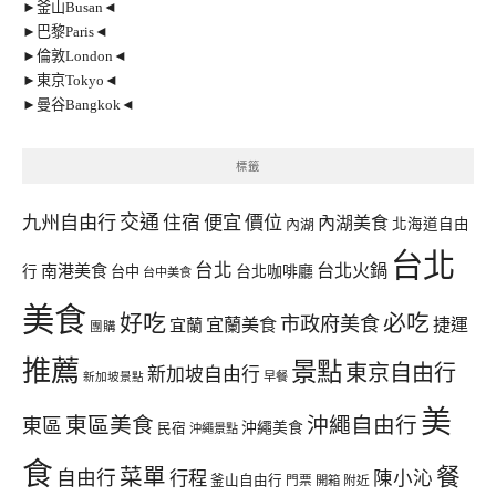
►釜山Busan◄
►巴黎Paris◄
►倫敦London◄
►東京Tokyo◄
►曼谷Bangkok◄
標籤
交通
九州自由行
住宿
便宜
價位
內湖美食
內湖
北海道自由
台北
台北
台北火鍋
南港美食
行
台中
台北咖啡廳
台中美食
美食
好吃
必吃
市政府美食
宜蘭美食
捷運
宜蘭
團購
推薦
景點
東京自由行
新加坡自由行
早餐
新加坡景點
美
東區美食
沖繩自由行
東區
沖繩美食
民宿
沖繩景點
食
餐
菜單
自由行
行程
陳小沁
釜山自由行
門票
開箱
附近