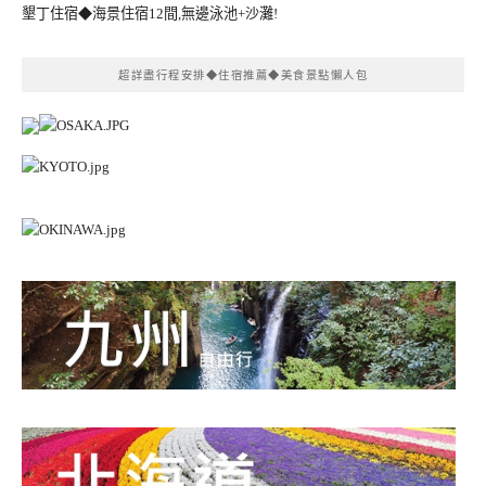
墾丁住宿◆海景住宿12間,無邊泳池+沙灘!
超詳盡行程安排◆住宿推薦◆美食景點懶人包