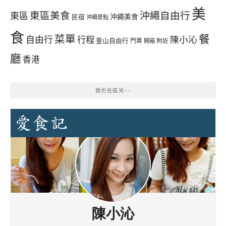
美
東區美食
沖繩自由行
東區
沖繩美食
民宿
沖繩景點
食
餐
菜單
自由行
行程
陳小沁
釜山自由行
門票
開箱
附近
廳
香港
我也在這兒~~