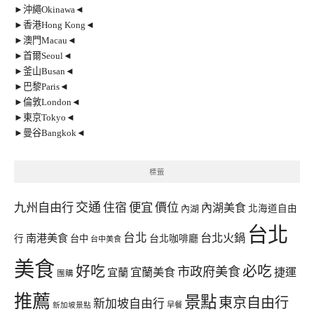
►沖繩Okinawa◄
►香港Hong Kong◄
►澳門Macau◄
►首爾Seoul◄
►釜山Busan◄
►巴黎Paris◄
►倫敦London◄
►東京Tokyo◄
►曼谷Bangkok◄
標籤
交通
九州自由行
住宿
便宜
價位
內湖美食
內湖
北海道自由
台北
台北
台北火鍋
南港美食
行
台中
台北咖啡廳
台中美食
美食
好吃
必吃
市政府美食
宜蘭美食
捷運
宜蘭
團購
推薦
景點
東京自由行
新加坡自由行
早餐
新加坡景點