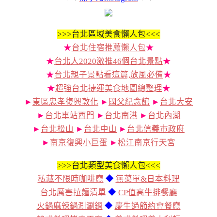
>>>
台北區域美食懶人包<<<
★
台北住宿推薦懶人包
★
★
台北人2020激推46個台北景點
★
★
台北親子景點看這篇,放風必備
★
★
超強台北捷運美食地圖總整理
★
►
東區忠孝復興敦化
►
國父紀念館
►
台北大安
►
台北車站西門
►
台北南港
►
台北內湖
►
台北松山
►
台北中山
►
台北信義市政府
►
南京復興小巨蛋
►
松江南京行天宮
>>>
台北類型美食懶人包<<<
私藏不限時咖啡廳
◆
無菜單&日本料理
台北厲害拉麵清單
◆
CP值高牛排餐廳
火鍋麻辣鍋涮涮鍋
◆
慶生過節約會餐廳