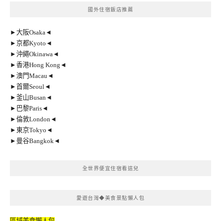
國外住宿飯店推薦
►大阪Osaka◄
►京都Kyoto◄
►沖繩Okinawa◄
►香港Hong Kong◄
►澳門Macau◄
►首爾Seoul◄
►釜山Busan◄
►巴黎Paris◄
►倫敦London◄
►東京Tokyo◄
►曼谷Bangkok◄
全世界便宜住宿看這兒
愛遊台灣◆美食景點懶人包
區域美食懶人包