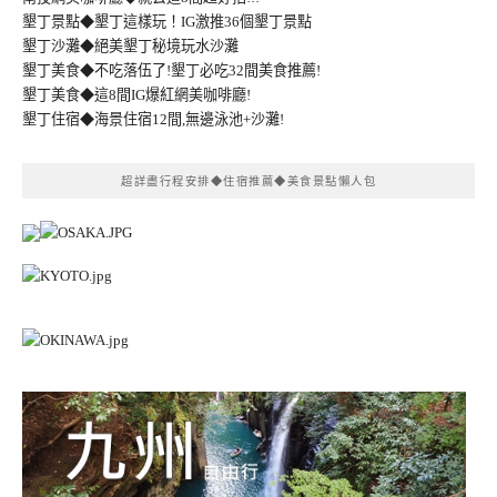
墾丁景點◆墾丁這樣玩！IG激推36個墾丁景點
墾丁沙灘◆絕美墾丁秘境玩水沙灘
墾丁美食◆不吃落伍了!墾丁必吃32間美食推薦!
墾丁美食◆這8間IG爆紅網美咖啡廳!
墾丁住宿◆海景住宿12間,無邊泳池+沙灘!
超詳盡行程安排◆住宿推薦◆美食景點懶人包