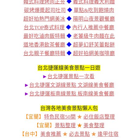
韓式料理烤肉正夯
◆
義式料理義大利麵
碳烤爆漿起司吐司
◆
單點&吃到飽燒肉
超好拍熱門網美冰
◆
陽明山夜景觀餐廳
台北TOP泰式料理
◆
內行人推薦中餐廳
最好吃滷肉飯特輯
◆
老饕級牛肉麵在此
道地香港飲茶餐廳
◆
超夢幻舒芙蕾鬆餅
台北親子餐廳特輯
◆
超好拍網美咖啡廳
台北捷運線美食景點一日遊
►
台北捷運景點一次看
►
台北捷運文湖線景點 文湖線美食餐廳
►
台北捷運板南線景點 板南線美食餐廳
台灣各地美食景點懶人包
【宜蘭】
特色民宿50間
★
必住飯店整理
【宜蘭】
景點整理
★
美食整理
【台中】
美食推薦
★
必去景點
★
逢甲住宿