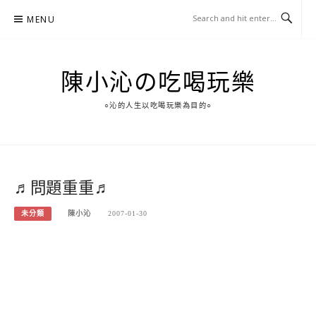
Skip
MENU
to
content
陳小沁の吃喝玩樂
○沁的人生以吃喝玩樂為目的○
♬問題重重♬
未分類
陳小沁
2007-01-30