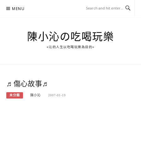
Skip
MENU
to
content
陳小沁の吃喝玩樂
○沁的人生以吃喝玩樂為目的○
♬傷心故事♬
未分類
陳小沁
2007-01-19