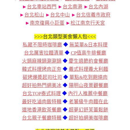
►
台北車站西門
►
台北南港
►
台北內湖
►
台北松山
►
台北中山
►
台北信義市政府
►
南京復興小巨蛋
►
松江南京行天宮
>>>
台北類型美食懶人包<<<
私藏不限時咖啡廳
◆
無菜單&日本料理
台北厲害拉麵清單
◆
CP值高牛排餐廳
火鍋麻辣鍋涮涮鍋
◆
慶生過節約會餐廳
韓式料理烤肉正夯
◆
義式料理義大利麵
碳烤爆漿起司吐司
◆
單點&吃到飽燒肉
超好拍熱門網美冰
◆
陽明山夜景觀餐廳
台北TOP泰式料理
◆
內行人推薦中餐廳
最好吃滷肉飯特輯
◆
老饕級牛肉麵在此
道地香港飲茶餐廳
◆
超夢幻舒芙蕾鬆餅
台北親子餐廳特輯
◆
超好拍網美咖啡廳