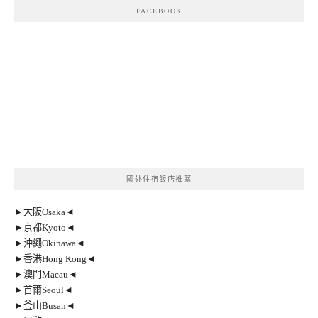
FACEBOOK
國外住宿飯店推薦
►大阪Osaka◄
►京都Kyoto◄
►沖繩Okinawa◄
►香港Hong Kong◄
►澳門Macau◄
►首爾Seoul◄
►釜山Busan◄