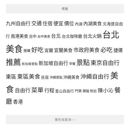
標籤
交通
九州自由行
住宿
便宜
價位
內湖美食
內湖
北海道自由
台北
台北
台北火鍋
南港美食
行
台中
台北咖啡廳
台中美食
美食
好吃
必吃
市政府美食
宜蘭美食
捷運
宜蘭
團購
推薦
景點
東京自由行
新加坡自由行
早餐
新加坡景點
美
東區美食
沖繩自由行
東區
沖繩美食
民宿
沖繩景點
食
餐
菜單
自由行
行程
陳小沁
釜山自由行
門票
開箱
附近
廳
香港
我也在這兒~~