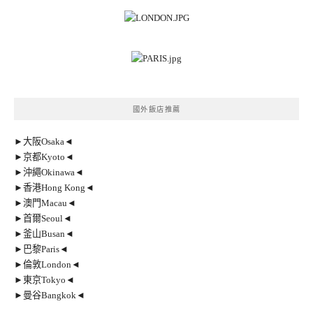
國外飯店推薦
►大阪Osaka◄
►京都Kyoto◄
►沖繩Okinawa◄
►香港Hong Kong◄
►澳門Macau◄
►首爾Seoul◄
►釜山Busan◄
►巴黎Paris◄
►倫敦London◄
►東京Tokyo◄
►曼谷Bangkok◄