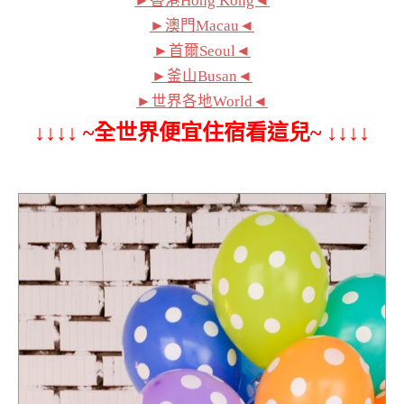
►香港Hong Kong◄
►澳門Macau◄
►首爾Seoul◄
►釜山Busan◄
►世界各地World◄
↓↓↓↓ ~全世界便宜住宿看這兒~ ↓↓↓↓