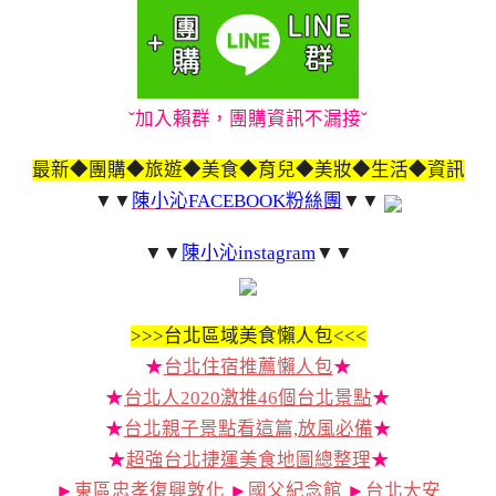
ˇ加入賴群，團購資訊不漏接ˇ
最新◆團購◆旅遊◆美食◆育兒◆美妝◆生活◆資訊
▼▼
陳小沁FACEBOOK粉絲團
▼▼
▼▼
陳小沁instagram
▼▼
>>>
台北區域美食懶人包<<<
★
台北住宿推薦懶人包
★
★
台北人2020激推46個台北景點
★
★
台北親子景點看這篇,放風必備
★
★
超強台北捷運美食地圖總整理
★
►
東區忠孝復興敦化
►
國父紀念館
►
台北大安