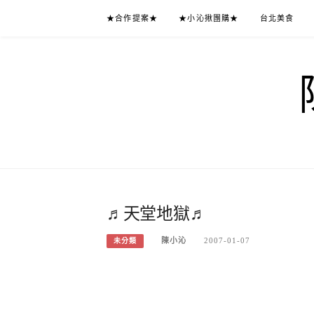
Skip
★合作提案★
★小沁揪團購★
台北美食
to
content
♬天堂地獄♬
陳小沁
2007-01-07
未分類