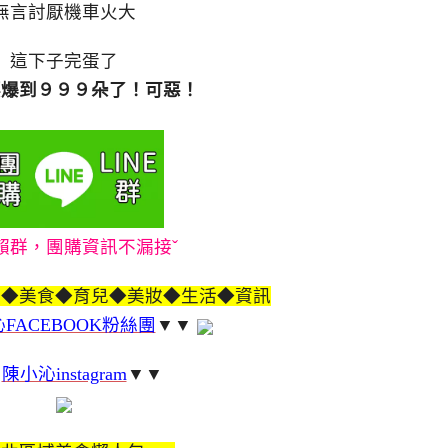
無言討厭機車火大
這下子完蛋了
要爆到９９９朵了！可惡！
賴群，團購資訊不漏接ˇ
遊◆美食◆育兒◆美妝◆生活◆資訊
FACEBOOK粉絲團
▼▼
▼
陳小沁instagram
▼▼