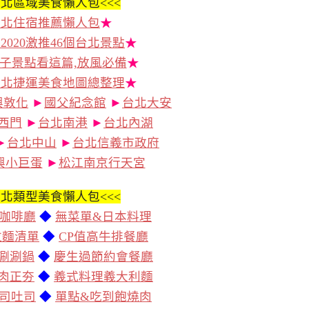
北區域美食懶人包<<<
台北住宿推薦懶人包
★
2020激推46個台北景點
★
子景點看這篇,放風必備
★
台北捷運美食地圖總整理
★
興敦化
►
國父紀念館
►
台北大安
西門
►
台北南港
►
台北內湖
►
台北中山
►
台北信義市政府
興小巨蛋
►
松江南京行天宮
北類型美食懶人包<<<
咖啡廳
◆
無菜單&日本料理
拉麵清單
◆
CP值高牛排餐廳
涮涮鍋
◆
慶生過節約會餐廳
肉正夯
◆
義式料理義大利麵
司吐司
◆
單點&吃到飽燒肉