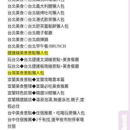
台北美食◇台北義大利麵懶人包
台北美食◇台北碳烤吐司懶人包
台北美食◇台北港式飲茶懶人包
台北美食◇台北舒芙蕾鬆餅懶人包
台北美食◇台北親子餐廳
台北美食◇台北麻辣鍋
台北美食◇台北早午餐/BRUNCH
捷運線美食景點懶人包
玩台北◆台北捷運文湖線景點+美食餐廳
玩台北◆台北捷運板南線景點+美食餐廳
台灣美食景點懶人包
宜蘭美食景點◆宜蘭攻略靠本篇
宜蘭美食整理◆宜蘭必吃美食推薦
宜蘭特色民宿◆精選50間懶人包
宜蘭精選飯店◆溫泉泡湯,無邊泳池,親子,度
假必住
台中美食景點◆住宿推薦，吃喝玩樂懶人包
台中住宿推薦◆2千有找,逢甲夜市附停車場
住宿