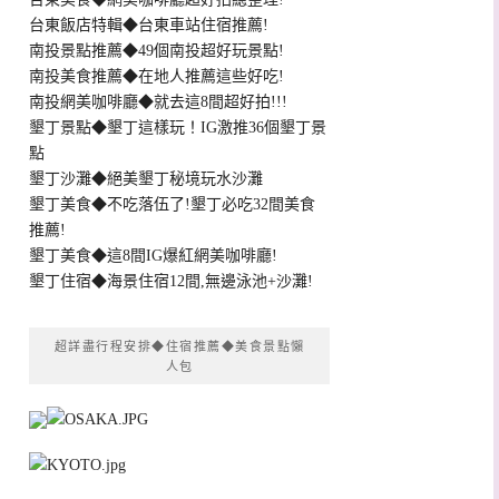
台東飯店特輯◆台東車站住宿推薦!
南投景點推薦◆49個南投超好玩景點!
南投美食推薦◆在地人推薦這些好吃!
南投網美咖啡廳◆就去這8間超好拍!!!
墾丁景點◆墾丁這樣玩！IG激推36個墾丁景
點
墾丁沙灘◆絕美墾丁秘境玩水沙灘
墾丁美食◆不吃落伍了!墾丁必吃32間美食
推薦!
墾丁美食◆這8間IG爆紅網美咖啡廳!
墾丁住宿◆海景住宿12間,無邊泳池+沙灘!
超詳盡行程安排◆住宿推薦◆美食景點懶
人包