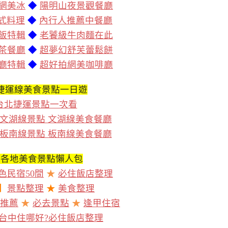
網美冰
◆
陽明山夜景觀餐廳
泰式料理
◆
內行人推薦中餐廳
飯特輯
◆
老饕級牛肉麵在此
茶餐廳
◆
超夢幻舒芙蕾鬆餅
廳特輯
◆
超好拍網美咖啡廳
捷運線美食景點一日遊
台北捷運景點一次看
文湖線景點 文湖線美食餐廳
板南線景點 板南線美食餐廳
灣各地美食景點懶人包
色民宿50間
★
必住飯店整理
】
景點整理
★
美食整理
推薦
★
必去景點
★
逢甲住宿
台中住哪好?必住飯店整理