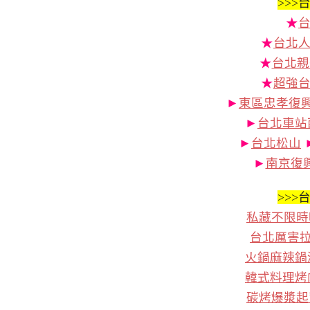
>>>
台
★
★
台北人
★
台北親
★
超強
►
東區忠孝復
►
台北車站
►
台北松山
►
南京復
>>>
台
私藏不限時
台北厲害
火鍋麻辣鍋
韓式料理烤
碳烤爆漿起