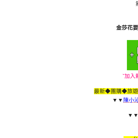
金莎花
ˇ加入
最新◆團購◆旅
▼▼
陳小沁
▼