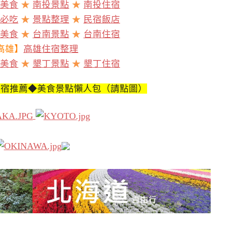
美食
★
南投景點
★
南投住宿
必吃
★
景點整理
★
民宿飯店
美食
★
台南景點
★
台南住宿
高雄】
高雄住宿整理
美食
★
墾丁景點
★
墾丁住宿
住宿推薦◆美食景點懶人包（請點圖）