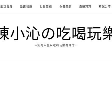
愛玩台灣
愛露營趣
世界旅遊
保養美妝
血拚買買
育兒分享
陳小沁の吃喝玩
○沁的人生以吃喝玩樂為目的○