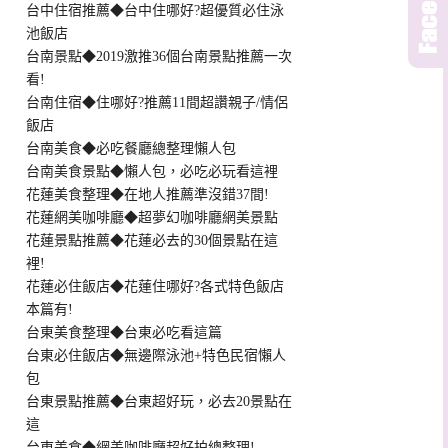
台中住宿推薦◆台中住哪好?超優質必住泳
池飯店
台南景點◆2019激推36個台南景點推薦一次
看!
台南住宿◆住哪好?推薦11間超讚親子/情侶
飯店
台南美食◆必吃餐廳總整理懶人包
台南美食景點◆懶人包，必吃必玩看這裡
花蓮美食整理◆在地人推薦準沒錯37間!
花蓮網美咖啡廳◆超夢幻咖啡廳網美景點
花蓮景點推薦◆花蓮必去的30個景點在這
裡!
花蓮必住飯店◆花蓮住哪好?各式特色飯店
本篇有!
台東美食整理◆台東必吃看這篇
台東必住飯店◆無邊際泳池+特色民宿懶人
包
台東景點推薦◆台東超好玩，必去20景點在
這
台東美食◆網美咖啡廳超好拍總整理!