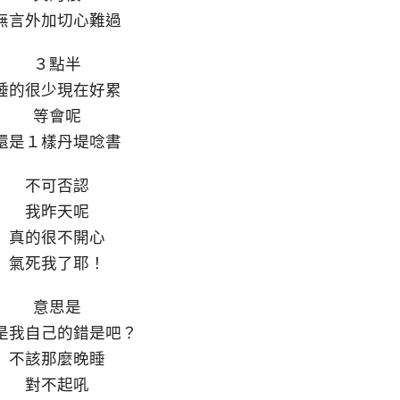
無言外加切心難過
３點半
睡的很少現在好累
等會呢
還是１樣丹堤唸書
不可否認
我昨天呢
真的很不開心
氣死我了耶！
意思是
是我自己的錯是吧？
不該那麼晚睡
對不起吼