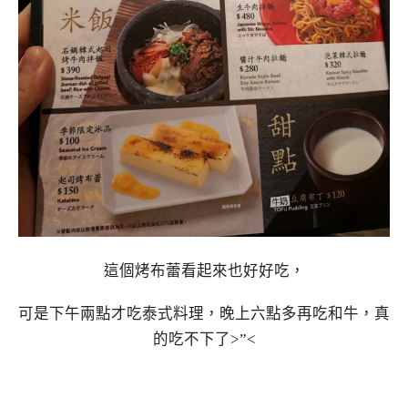
這個烤布蕾看起來也好好吃，
可是下午兩點才吃泰式料理，晚上六點多再吃和牛，真
的吃不下了>”<