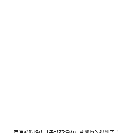
東京必吃燒肉「平城苑燒肉」台灣也吃得到了！