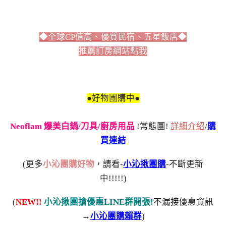
◆全球CP值高、優質民宿、五星飯店◆
推薦訂房網站點我
●好物團購中●
Neoflam 爆美白鍋/刀具/廚房用品
!常態團!
詳細介紹
/
購
買連結
(更多
小沁團購好物
，請看-
小沁揪團購
-不斷更新
中!!!!!)
(
NEW!!
小沁揪團搶優惠LINE群開張!
不漏接優惠資訊
→
小沁團購賴群
)