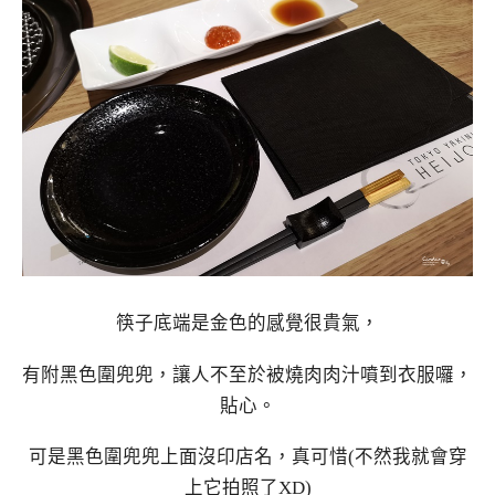
筷子底端是金色的感覺很貴氣，
有附黑色圍兜兜，讓人不至於被燒肉肉汁噴到衣服囉，
貼心。
可是黑色圍兜兜上面沒印店名，真可惜(不然我就會穿
上它拍照了XD)