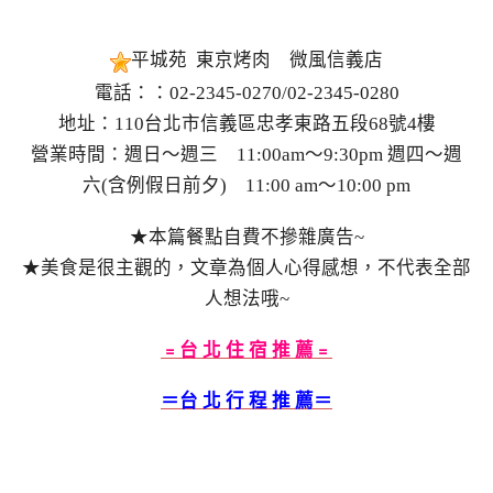
平城苑 東京烤肉 微風信義店
電話：：02-2345-0270/02-2345-0280
地址：110台北市信義區忠孝東路五段68號4樓
營業時間：週日～週三 11:00am～9:30pm 週四～週
六(含例假日前夕) 11:00 am～10:00 pm
★本篇餐點自費不摻雜廣告~
★美食是很主觀的，文章為個人心得感想，不代表全部
人想法哦~
﹦台 北 住 宿 推 薦﹦
＝台 北 行 程 推 薦＝