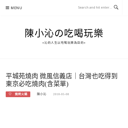
Skip
MENU
to
content
陳小沁の吃喝玩樂
○沁的人生以吃喝玩樂為目的○
平城苑燒肉 微風信義店｜台灣也吃得到
東京必吃燒肉(含菜單)
♡ 燒烤火鍋
陳小沁
2018-05-08