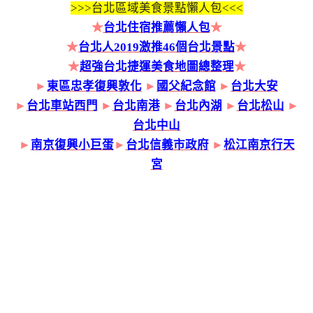
>>>
台北區域美食景點懶人包<<<
★
台北住宿推薦懶人包
★
★
台北人2019激推46個台北景點
★
★
超強台北捷運美食地圖總整理
★
►
東區忠孝復興敦化
►
國父紀念館
►
台北大安
►
台北車站西門
►
台北南港
►
台北內湖
►
台北松山
►
台北中山
►
南京復興小巨蛋
►
台北信義市政府
►
松江南京行天
宮