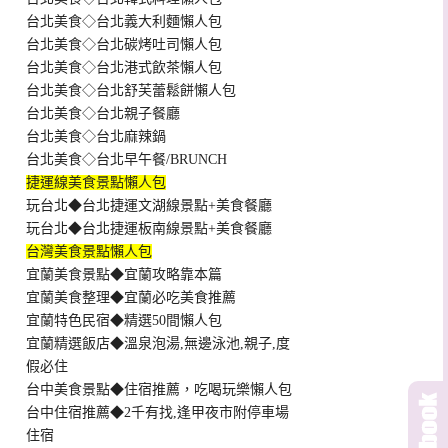
台北美食◇台北義大利麵懶人包
台北美食◇台北碳烤吐司懶人包
台北美食◇台北港式飲茶懶人包
台北美食◇台北舒芙蕾鬆餅懶人包
台北美食◇台北親子餐廳
台北美食◇台北麻辣鍋
台北美食◇台北早午餐/BRUNCH
捷運線美食景點懶人包
玩台北◆台北捷運文湖線景點+美食餐廳
玩台北◆台北捷運板南線景點+美食餐廳
台灣美食景點懶人包
宜蘭美食景點◆宜蘭攻略靠本篇
宜蘭美食整理◆宜蘭必吃美食推薦
宜蘭特色民宿◆精選50間懶人包
宜蘭精選飯店◆溫泉泡湯,無邊泳池,親子,度
假必住
台中美食景點◆住宿推薦，吃喝玩樂懶人包
台中住宿推薦◆2千有找,逢甲夜市附停車場
住宿