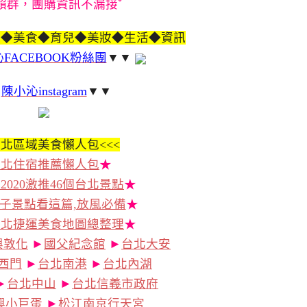
賴群，團購資訊不漏接ˇ
遊◆美食◆育兒◆美妝◆生活◆資訊
FACEBOOK粉絲團
▼▼
▼
陳小沁instagram
▼▼
北區域美食懶人包<<<
台北住宿推薦懶人包
★
2020激推46個台北景點
★
子景點看這篇,放風必備
★
台北捷運美食地圖總整理
★
興敦化
►
國父紀念館
►
台北大安
西門
►
台北南港
►
台北內湖
►
台北中山
►
台北信義市政府
興小巨蛋
►
松江南京行天宮