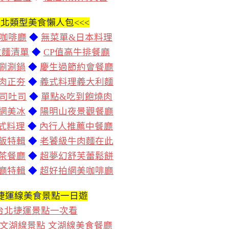
北類型美食懶人包<<<
咖啡廳
◆
無菜單&日本料理
拉麵清單
◆
CP值高牛排餐廳
涮涮鍋
◆
慶生過節約會餐廳
肉正夯
◆
義式料理義大利麵
司吐司
◆
單點&吃到飽燒肉
網美冰
◆
陽明山夜景觀餐廳
泰式料理
◆
內行人推薦中餐廳
飯特輯
◆
老饕級牛肉麵在此
茶餐廳
◆
超夢幻舒芙蕾鬆餅
廳特輯
◆
超好拍網美咖啡廳
捷運線美食景點一日遊
台北捷運景點一次看
文湖線景點 文湖線美食餐廳