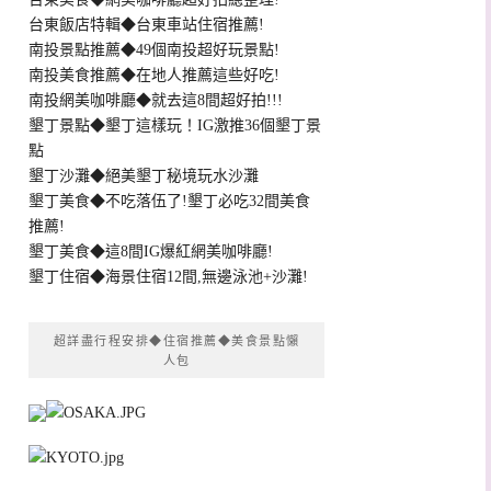
台東飯店特輯◆台東車站住宿推薦!
南投景點推薦◆49個南投超好玩景點!
南投美食推薦◆在地人推薦這些好吃!
南投網美咖啡廳◆就去這8間超好拍!!!
墾丁景點◆墾丁這樣玩！IG激推36個墾丁景
點
墾丁沙灘◆絕美墾丁秘境玩水沙灘
墾丁美食◆不吃落伍了!墾丁必吃32間美食
推薦!
墾丁美食◆這8間IG爆紅網美咖啡廳!
墾丁住宿◆海景住宿12間,無邊泳池+沙灘!
超詳盡行程安排◆住宿推薦◆美食景點懶
人包