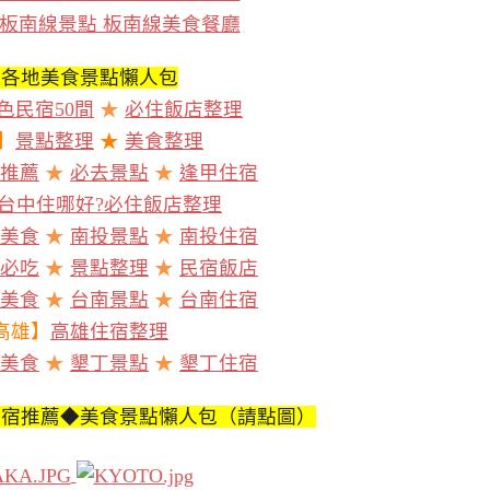
板南線景點 板南線美食餐廳
灣各地美食景點懶人包
色民宿50間
★
必住飯店整理
】
景點整理
★
美食整理
推薦
★
必去景點
★
逢甲住宿
台中住哪好?必住飯店整理
美食
★
南投景點
★
南投住宿
必吃
★
景點整理
★
民宿飯店
美食
★
台南景點
★
台南住宿
高雄】
高雄住宿整理
美食
★
墾丁景點
★
墾丁住宿
住宿推薦◆美食景點懶人包（請點圖）