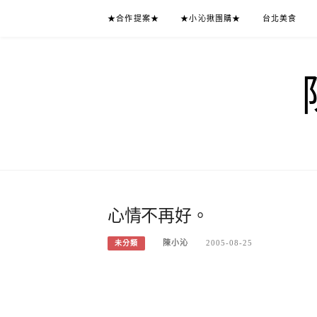
Skip
★合作提案★
★小沁揪團購★
台北美食
to
content
心情不再好。
陳小沁
2005-08-25
未分類