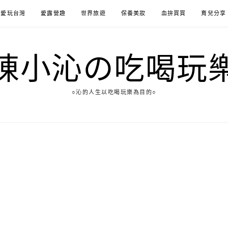
愛玩台灣
愛露營趣
世界旅遊
保養美妝
血拚買買
育兒分享
陳小沁の吃喝玩
○沁的人生以吃喝玩樂為目的○