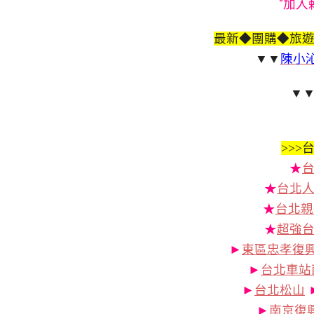
ˇ加入
最新◆團購◆旅
▼▼
陳小沁
▼
>>>
台
★
★
台北人
★
台北親
★
超強
►
東區忠孝復
►
台北車站
►
台北松山
►
南京復