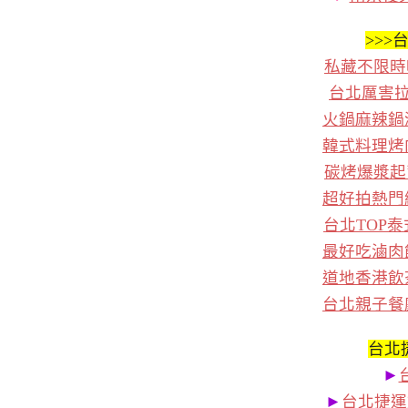
>>>
台
私藏不限時
台北厲害
火鍋麻辣鍋
韓式料理烤
碳烤爆漿起
超好拍熱門
台北TOP
最好吃滷肉
道地香港飲
台北親子餐
台北
►
►
台北捷運