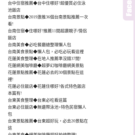
台中住宿推薦◆台中住哪好?超優質必住泳
池飯店
台南景點◆2019激推36個台南景點推薦一次
看!
台南住宿◆住哪好?推薦11間超讚親子/情侶
飯店
台南美食◆必吃餐廳總整理懶人包
台南美食景點◆懶人包，必吃必玩看這裡
花蓮美食整理◆在地人推薦準沒錯37間!
花蓮網美咖啡廳◆超夢幻咖啡廳網美景點
花蓮景點推薦◆花蓮必去的30個景點在這
裡!
花蓮必住飯店◆花蓮住哪好?各式特色飯店
本篇有!
台東美食整理◆台東必吃看這篇
台東必住飯店◆無邊際泳池+特色民宿懶人
包
台東景點推薦◆台東超好玩，必去20景點在
這
台東美食◆網美咖啡廳超好拍總整理!