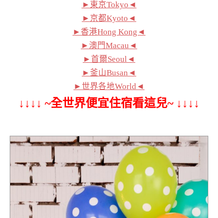
►東京Tokyo◄
►京都Kyoto◄
►香港Hong Kong◄
►澳門Macau◄
►首爾Seoul◄
►釜山Busan◄
►世界各地World◄
↓↓↓↓ ~全世界便宜住宿看這兒~ ↓↓↓↓