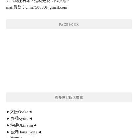
樂活為座右銘，這就是我：陳小沁。
mail聯繫：
chin750830@gmail.com
FACEBOOK
國外住宿飯店推薦
►大阪Osaka◄
►京都Kyoto◄
►沖繩Okinawa◄
►香港Hong Kong◄