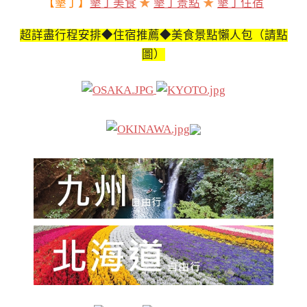
【墾丁】
墾丁美食
★
墾丁景點
★
墾丁住宿
超詳盡行程安排◆住宿推薦◆美食景點懶人包（請點
圖）