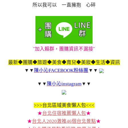
所以我可以 一直擁抱 心碎
ˇ加入賴群，團購資訊不漏接ˇ
最新◆團購◆旅遊◆美食◆育兒◆美妝◆生活◆資訊
▼▼
陳小沁FACEBOOK粉絲團
▼▼
▼▼
陳小沁instagram
▼▼
>>>
台北區域美食懶人包<<<
★
台北住宿推薦懶人包
★
★
台北人2020激推46個台北景點
★