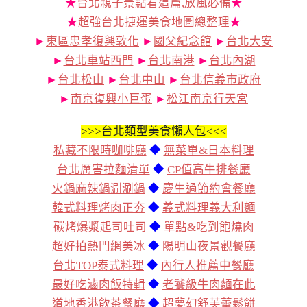
★
台北親子景點看這篇,放風必備
★
★
超強台北捷運美食地圖總整理
★
►
東區忠孝復興敦化
►
國父紀念館
►
台北大安
►
台北車站西門
►
台北南港
►
台北內湖
►
台北松山
►
台北中山
►
台北信義市政府
►
南京復興小巨蛋
►
松江南京行天宮
>>>
台北類型美食懶人包<<<
私藏不限時咖啡廳
◆
無菜單&日本料理
台北厲害拉麵清單
◆
CP值高牛排餐廳
火鍋麻辣鍋涮涮鍋
◆
慶生過節約會餐廳
韓式料理烤肉正夯
◆
義式料理義大利麵
碳烤爆漿起司吐司
◆
單點&吃到飽燒肉
超好拍熱門網美冰
◆
陽明山夜景觀餐廳
台北TOP泰式料理
◆
內行人推薦中餐廳
最好吃滷肉飯特輯
◆
老饕級牛肉麵在此
道地香港飲茶餐廳
◆
超夢幻舒芙蕾鬆餅