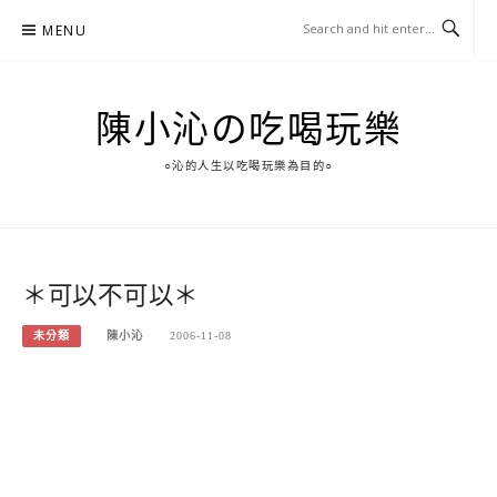
Skip
MENU
to
content
陳小沁の吃喝玩樂
○沁的人生以吃喝玩樂為目的○
＊可以不可以＊
未分類
陳小沁
2006-11-08