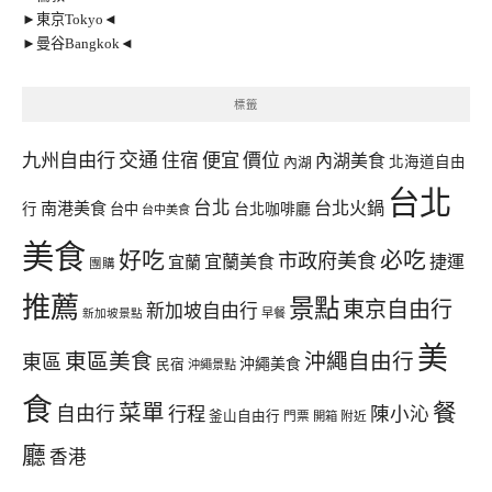
►東京Tokyo◄
►曼谷Bangkok◄
標籤
交通
九州自由行
住宿
便宜
價位
內湖美食
內湖
北海道自由
台北
台北
台北火鍋
南港美食
行
台中
台北咖啡廳
台中美食
美食
好吃
必吃
市政府美食
宜蘭美食
捷運
宜蘭
團購
推薦
景點
東京自由行
新加坡自由行
早餐
新加坡景點
美
東區美食
沖繩自由行
東區
沖繩美食
民宿
沖繩景點
食
餐
菜單
自由行
行程
陳小沁
釜山自由行
門票
開箱
附近
廳
香港