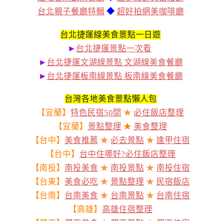
台北親子餐廳特輯
◆
超好拍網美咖啡廳
台北捷運線美食景點一日遊
►
台北捷運景點一次看
►
台北捷運文湖線景點 文湖線美食餐廳
►
台北捷運板南線景點 板南線美食餐廳
台灣各地美食景點懶人包
【宜蘭】
特色民宿50間
★
必住飯店整理
【宜蘭】
景點整理
★
美食整理
【台中】
美食推薦
★
必去景點
★
逢甲住宿
【台中】
台中住哪好?必住飯店整理
【南投】
南投美食
★
南投景點
★
南投住宿
【台東】
美食必吃
★
景點整理
★
民宿飯店
【台南】
台南美食
★
台南景點
★
台南住宿
【高雄】
高雄住宿整理