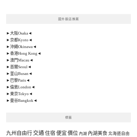
國外飯店推薦
►大阪Osaka◄
►京都Kyoto◄
►沖繩Okinawa◄
►香港Hong Kong◄
►澳門Macau◄
►首爾Seoul◄
►釜山Busan◄
►巴黎Paris◄
►倫敦London◄
►東京Tokyo◄
►曼谷Bangkok◄
標籤
交通
九州自由行
住宿
便宜
價位
內湖美食
內湖
北海道自由