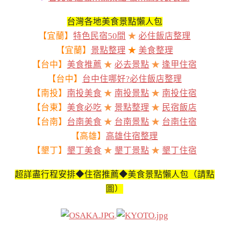
台灣各地美食景點懶人包
【宜蘭】
特色民宿50間
★
必住飯店整理
【宜蘭】
景點整理
★
美食整理
【台中】
美食推薦
★
必去景點
★
逢甲住宿
【台中】
台中住哪好?必住飯店整理
【南投】
南投美食
★
南投景點
★
南投住宿
【台東】
美食必吃
★
景點整理
★
民宿飯店
【台南】
台南美食
★
台南景點
★
台南住宿
【高雄】
高雄住宿整理
【墾丁】
墾丁美食
★
墾丁景點
★
墾丁住宿
超詳盡行程安排◆住宿推薦◆美食景點懶人包（請點
圖）