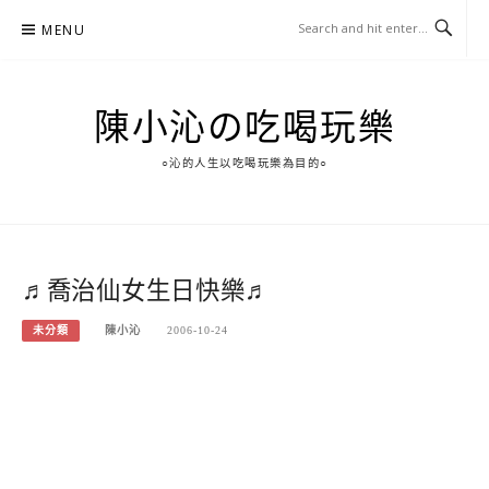
Skip
MENU
to
content
陳小沁の吃喝玩樂
○沁的人生以吃喝玩樂為目的○
♬喬治仙女生日快樂♬
未分類
陳小沁
2006-10-24