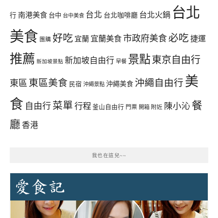
台北
台北
台北火鍋
南港美食
行
台中
台北咖啡廳
台中美食
美食
好吃
必吃
市政府美食
宜蘭美食
捷運
宜蘭
團購
推薦
景點
東京自由行
新加坡自由行
早餐
新加坡景點
美
東區美食
沖繩自由行
東區
沖繩美食
民宿
沖繩景點
食
餐
菜單
自由行
行程
陳小沁
釜山自由行
門票
開箱
附近
廳
香港
我也在這兒~~