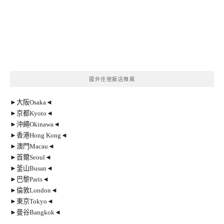
國外住宿飯店推薦
►大阪Osaka◄
►京都Kyoto◄
►沖繩Okinawa◄
►香港Hong Kong◄
►澳門Macau◄
►首爾Seoul◄
►釜山Busan◄
►巴黎Paris◄
►倫敦London◄
►東京Tokyo◄
►曼谷Bangkok◄