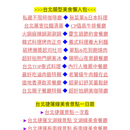
>>>
台北類型美食懶人包<<<
私藏不限時咖啡廳
◆
無菜單&日本料理
台北厲害拉麵清單
◆
CP值高牛排餐廳
火鍋麻辣鍋涮涮鍋
◆
慶生過節約會餐廳
韓式料理烤肉正夯
◆
義式料理義大利麵
碳烤爆漿起司吐司
◆
單點&吃到飽燒肉
超好拍熱門網美冰
◆
陽明山夜景觀餐廳
台北TOP泰式料理
◆
內行人推薦中餐廳
最好吃滷肉飯特輯
◆
老饕級牛肉麵在此
道地香港飲茶餐廳
◆
超夢幻舒芙蕾鬆餅
台北親子餐廳特輯
◆
超好拍網美咖啡廳
台北捷運線美食景點一日遊
►
台北捷運景點一次看
►
台北捷運文湖線景點 文湖線美食餐廳
►
台北捷運板南線景點 板南線美食餐廳