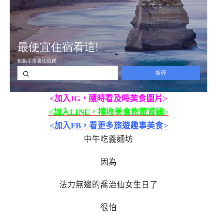
<加入IG，隨時看及時美食圖片>
<加入LINE，接收美食旅遊資訊>
<加入FB，看更多旅遊趣事美食>
中午吃義麵坊
因為
法力無邊的喬治仙女生日了
很怕