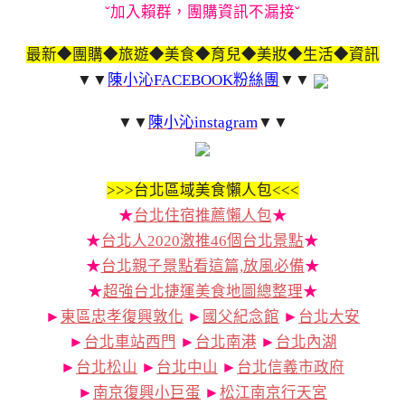
ˇ加入賴群，團購資訊不漏接ˇ
最新◆團購◆旅遊◆美食◆育兒◆美妝◆生活◆資訊
▼▼
陳小沁FACEBOOK粉絲團
▼▼
▼▼
陳小沁instagram
▼▼
>>>
台北區域美食懶人包<<<
★
台北住宿推薦懶人包
★
★
台北人2020激推46個台北景點
★
★
台北親子景點看這篇,放風必備
★
★
超強台北捷運美食地圖總整理
★
►
東區忠孝復興敦化
►
國父紀念館
►
台北大安
►
台北車站西門
►
台北南港
►
台北內湖
►
台北松山
►
台北中山
►
台北信義市政府
►
南京復興小巨蛋
►
松江南京行天宮