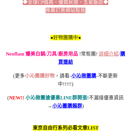
◆全球CP值高、優質民宿、五星飯店◆
推薦訂房網站點我
●好物團購中●
Neoflam 爆美白鍋/刀具/廚房用品
!常態團!
詳細介紹
/
購
買連結
(更多
小沁團購好物
，請看-
小沁揪團購
-不斷更新
中!!!!!)
(
NEW!!
小沁揪團搶優惠LINE群開張!
不漏接優惠資訊
→
小沁團購賴群
)
東京自由行系列必看文章LIST