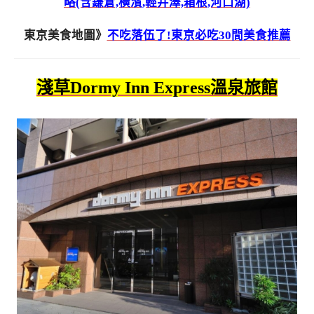
略(含鎌倉,橫濱,輕井澤,箱根,河口湖)
東京美食地圖》
不吃落伍了!東京必吃30間美食推薦
淺草Dormy Inn Express溫泉旅館