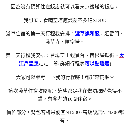
因為沒有預算住在飯店就可以看東京鐵塔的飯店，
我想著：看晴空塔應該差不多吧XDDD
淺草住宿的第一天行程我安排：
淺草換和服
，逛雷門、
淺草寺、晴空塔。
第二天行程我安排：台場富士觀景台、西松屋逛街、
大
江戶溫泉
走走…等(詳細行程表
可以點這邊
)
大家可以參考一下我的行程囉！都非常的順^^
這次淺草住宿攻略呢，這些都是我在做功課時覺得不
錯，有參考的10間住宿。
價位部分，背包客棧最便宜NT500~高級飯店NT4300都
有，