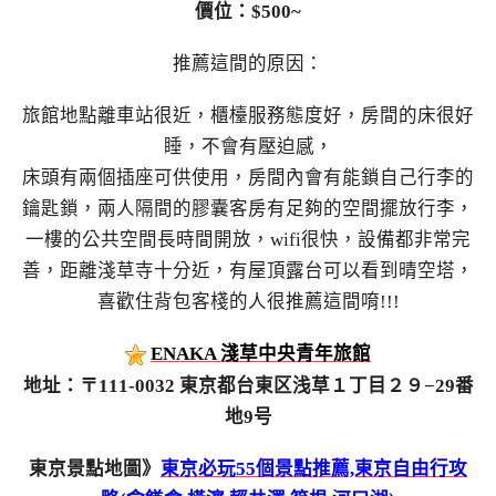
價位：$500~
推薦這間的原因：
旅館地點離車站很近，櫃檯服務態度好，房間的床很好
睡，不會有壓迫感，
床頭有兩個插座可供使用，房間內會有能鎖自己行李的
鑰匙鎖，兩人隔間的膠囊客房有足夠的空間擺放行李，
一樓的公共空間長時間開放，wifi很快，設備都非常完
善，距離淺草寺十分近，有屋頂露台可以看到晴空塔，
喜歡住背包客棧的人很推薦這間唷!!!
ENAKA 淺草中央青年旅館
地址：〒111-0032 東京都台東区浅草１丁目２９−29番
地9号
東京景點地圖》
東京必玩55個景點推薦,東京自由行攻