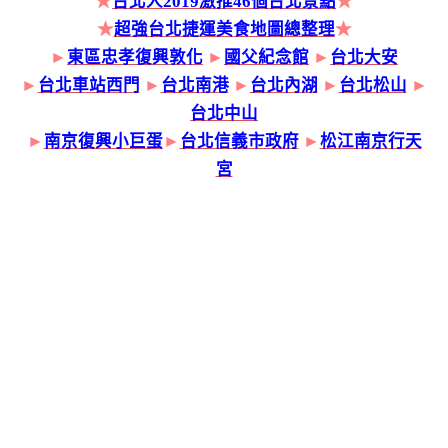
★
台北人2019激推46個台北景點
★
★
超強台北捷運美食地圖總整理
★
►
東區忠孝復興敦化
►
國父紀念館
►
台北大安
►
台北車站西門
►
台北南港
►
台北內湖
►
台北松山
►
台北中山
►
南京復興小巨蛋
►
台北信義市政府
►
松江南京行天
宮