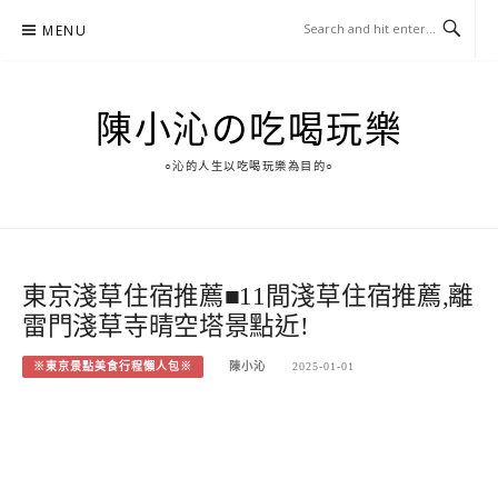
Skip
MENU
to
content
陳小沁の吃喝玩樂
○沁的人生以吃喝玩樂為目的○
東京淺草住宿推薦■11間淺草住宿推薦,離
雷門淺草寺晴空塔景點近!
※東京景點美食行程懶人包※
陳小沁
2025-01-01