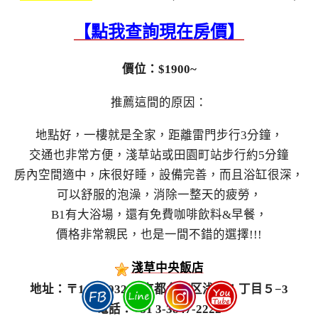
【點我查詢現在房價】
價位：$1900~
推薦這間的原因：
地點好，一樓就是全家，距離雷門步行3分鐘，
交通也非常方便，淺草站或田園町站步行約5分鐘
房內空間適中，床很好睡，設備完善，而且浴缸很深，
可以舒服的泡澡，消除一整天的疲勞，
B1有大浴場，還有免費咖啡飲料&早餐，
價格非常親民，也是一間不錯的選擇!!!
淺草中央飯店
地址：〒111-0032 東京都台東区浅草１丁目５−3
電話：+81 3-3847-2222