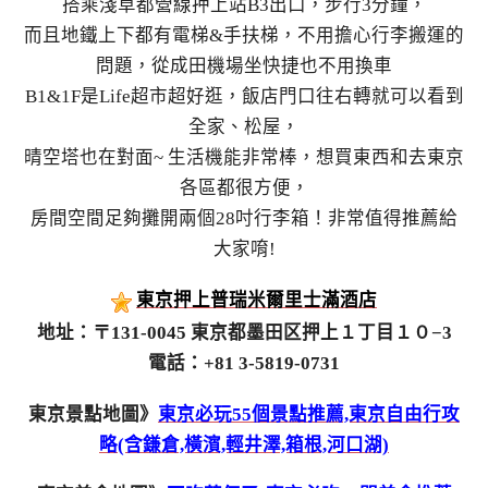
搭乘淺草都營線押上站B3出口，步行3分鐘，
而且地鐵上下都有電梯&手扶梯，不用擔心行李搬運的
問題，從成田機場坐快捷也不用換車
B1&1F是Life超市超好逛，飯店門口往右轉就可以看到
全家、松屋，
晴空塔也在對面~ 生活機能非常棒，想買東西和去東京
各區都很方便，
房間空間足夠攤開兩個28吋行李箱！非常值得推薦給
大家唷!
東京押上普瑞米爾里士滿酒店
地址：〒131-0045 東京都墨田区押上１丁目１０−3
電話：+81 3-5819-0731
東京景點地圖》
東京必玩55個景點推薦,東京自由行攻
略(含鎌倉,橫濱,輕井澤,箱根,河口湖)