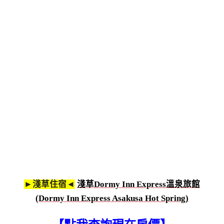
►淺草住宿◄
淺草Dormy Inn Express溫泉旅館
(Dormy Inn Express Asakusa Hot Spring)