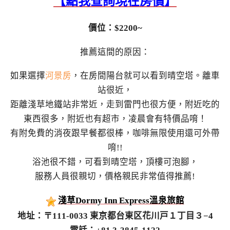
【點我查詢現在房價】
價位：$2200~
推薦這間的原因：
如果選擇
河景房
，在房間陽台就可以看到晴空塔。離車
站很近，
距離淺草地鐵站非常近，走到雷門也很方便，附近吃的
東西很多，附近也有超市，凌晨會有特價品唷！
有附免費的消夜跟早餐都很棒，咖啡無限使用還可外帶
唷!!
浴池很不錯，可看到晴空塔，頂樓可泡腳，
服務人員很親切，價格親民非常值得推薦!
淺草Dormy Inn Express溫泉旅館
地址：〒111-0033 東京都台東区花川戸１丁目３−4