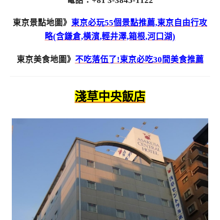
電話：+81 3-3845-1122
東京景點地圖》
東京必玩55個景點推薦,東京自由行攻
略(含鎌倉,橫濱,輕井澤,箱根,河口湖)
東京美食地圖》
不吃落伍了!東京必吃30間美食推薦
淺草中央飯店