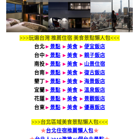
>>>玩遍台灣 推薦住宿 美食景點懶人包<<<
台北
►
景點
►
美食
►
便宜飯店
台中
►
景點
►
美食
►
親子飯店
南投
►
景點
►
美食
►
山景住宿
台南
►
景點
►
美食
►
復古飯店
墾丁
►
景點
►
美食
►
海景飯店
宜蘭
►
景點
►
美食
►
溫泉飯店
花蓮
►
景點
►
美食
►
景觀飯店
台東
►
景點
►
美食
►
優惠飯店
>>>
台北區域美食景點懶人包<<<
★
台北住宿推薦懶人包
★