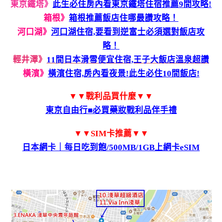
東京鐵塔》
此生必住房內看東京鐵塔住宿推薦9間攻略!
箱根》
箱根推薦飯店住哪最讚攻略！
河口湖》
河口湖住宿,要看到逆富士必須選對飯店攻
略！
輕井澤》
11間日本滑雪便宜住宿,王子大飯店溫泉超讚
橫濱》
橫濱住宿,房內看夜景!此生必住10間飯店!
▼▼戰利品買什麼▼▼
東京自由行■必買藥妝戰利品伴手禮
▼▼SIM卡推薦▼▼
日本網卡｜每日吃到飽/500MB/1GB上網卡eSIM