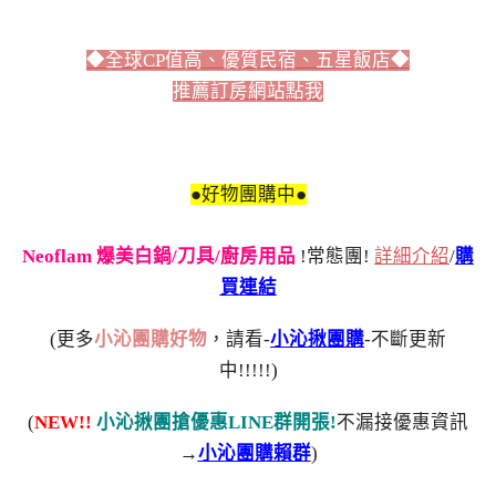
◆全球CP值高、優質民宿、五星飯店◆
推薦訂房網站點我
●好物團購中●
Neoflam 爆美白鍋/刀具/廚房用品
!常態團!
詳細介紹
/
購
買連結
(更多
小沁團購好物
，請看-
小沁揪團購
-不斷更新
中!!!!!)
(
NEW!!
小沁揪團搶優惠LINE群開張!
不漏接優惠資訊
→
小沁團購賴群
)