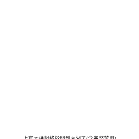
上官木桶鍋終於開到內湖了(含完整菜單)