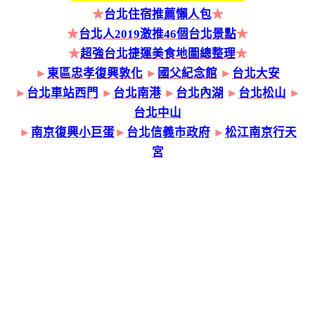
★
台北住宿推薦懶人包
★
★
台北人2019激推46個台北景點
★
★
超強台北捷運美食地圖總整理
★
►
東區忠孝復興敦化
►
國父紀念館
►
台北大安
►
台北車站西門
►
台北南港
►
台北內湖
►
台北松山
►
台北中山
►
南京復興小巨蛋
►
台北信義市政府
►
松江南京行天
宮