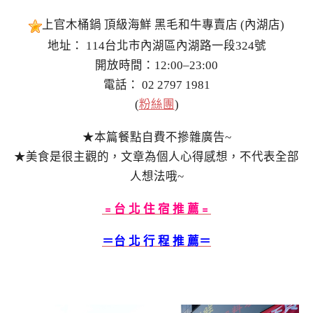
上官木桶鍋 頂級海鮮 黑毛和牛專賣店 (內湖店)
地址： 114台北市內湖區內湖路一段324號
開放時間：12:00–23:00
電話： 02 2797 1981
(
粉絲團
)
★本篇餐點自費不摻雜廣告~
★美食是很主觀的，文章為個人心得感想，不代表全部
人想法哦~
﹦台 北 住 宿 推 薦﹦
＝台 北 行 程 推 薦＝