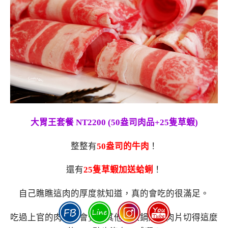
大胃王套餐 NT2200
(50盎司肉品+25隻草蝦)
整整有
50盎司的牛肉
！
還有
25隻草蝦加送蛤蜊
！
自己瞧瞧這肉的厚度就知道，真的會吃的很滿足。
吃過上官的肉片，會覺得其他間火鍋店的肉片切得這麼