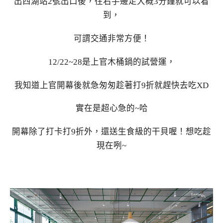
出西湖站2號出口後，往右手邊走大概3分鐘就可以看
到，
可謂交通非常方便！
12/22~28是上官木桶鍋的試營運，
我知道上官開幕後就急匆匆趁著打9折就趕快去吃XD
實在是超心急的~哈
開幕除了打卡打9折外，還送生食級的干貝喔！想吃趁
現在咧~