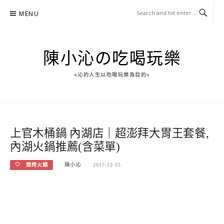
Skip
MENU
to
content
陳小沁の吃喝玩樂
○沁的人生以吃喝玩樂為目的○
上官木桶鍋 內湖店｜超澎拜大胃王套餐,
內湖火鍋推薦(含菜單)
♡ 燒烤火鍋
陳小沁
2017-12-25