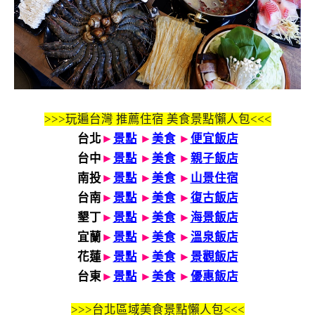
>>>玩遍台灣 推薦住宿 美食景點懶人包<<<
台北
►
景點
►
美食
►
便宜飯店
台中
►
景點
►
美食
►
親子飯店
南投
►
景點
►
美食
►
山景住宿
台南
►
景點
►
美食
►
復古飯店
墾丁
►
景點
►
美食
►
海景飯店
宜蘭
►
景點
►
美食
►
溫泉飯店
花蓮
►
景點
►
美食
►
景觀飯店
台東
►
景點
►
美食
►
優惠飯店
>>>
台北區域美食景點懶人包<<<