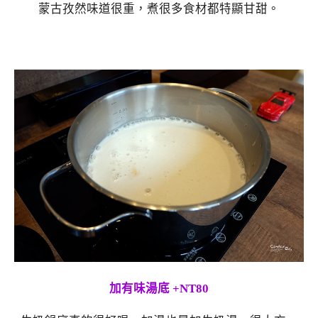
蒙古孜然味道很重，煮很多食材都特顯甘甜。
加有味湯底 +NT80