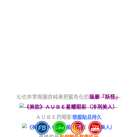
沁也非常佩服許純美把藍色化的
這麼「妖怪」
ＡＵＢＥ的眼影
很服貼且持久