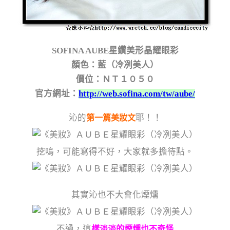
SOFINA AUBE星鑽美形晶耀眼彩
顏色：藍（冷冽美人）
價位：ＮＴ１０５０
官方網址：
http://web.sofina.com/tw/aube/
沁的
耶！！
第一篇美妝文
挖嗚，可能寫得不好，大家就多擔待點。
其實沁也不大會化煙燻
不過，這
樣淡淡的煙燻也不奇怪