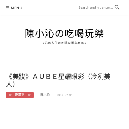
Skip
MENU
to
content
陳小沁の吃喝玩樂
○沁的人生以吃喝玩樂為目的○
《美妝》ＡＵＢＥ星耀眼彩（冷冽美
人）
☆ 愛漂亮 ☆
陳小沁
2010-07-04