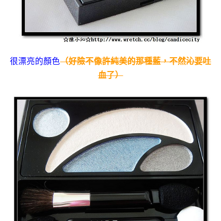
很漂亮的顏色
（好險不像許純美的那種藍，不然沁要吐
血了）