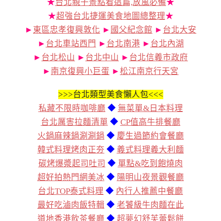
★
台北親子景點看這篇,放風必備
★
★
超強台北捷運美食地圖總整理
★
►
東區忠孝復興敦化
►
國父紀念館
►
台北大安
►
台北車站西門
►
台北南港
►
台北內湖
►
台北松山
►
台北中山
►
台北信義市政府
►
南京復興小巨蛋
►
松江南京行天宮
>>>
台北類型美食懶人包<<<
私藏不限時咖啡廳
◆
無菜單&日本料理
台北厲害拉麵清單
◆
CP值高牛排餐廳
火鍋麻辣鍋涮涮鍋
◆
慶生過節約會餐廳
韓式料理烤肉正夯
◆
義式料理義大利麵
碳烤爆漿起司吐司
◆
單點&吃到飽燒肉
超好拍熱門網美冰
◆
陽明山夜景觀餐廳
台北TOP泰式料理
◆
內行人推薦中餐廳
最好吃滷肉飯特輯
◆
老饕級牛肉麵在此
道地香港飲茶餐廳
◆
超夢幻舒芙蕾鬆餅