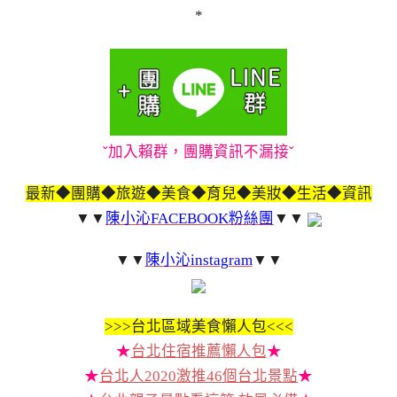
*
ˇ加入賴群，團購資訊不漏接ˇ
最新◆團購◆旅遊◆美食◆育兒◆美妝◆生活◆資訊
▼▼
陳小沁FACEBOOK粉絲團
▼▼
▼▼
陳小沁instagram
▼▼
>>>
台北區域美食懶人包<<<
★
台北住宿推薦懶人包
★
★
台北人2020激推46個台北景點
★