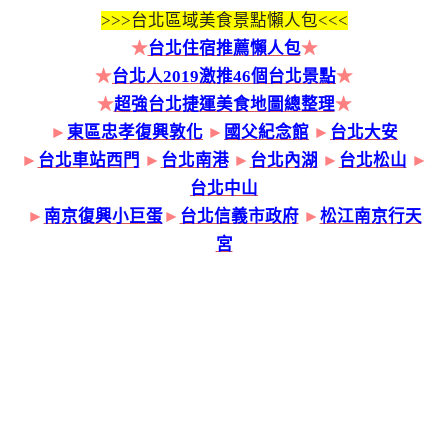
>>>
台北區域美食景點懶人包<<<
★
台北住宿推薦懶人包
★
★
台北人2019激推46個台北景點
★
★
超強台北捷運美食地圖總整理
★
►
東區忠孝復興敦化
►
國父紀念館
►
台北大安
►
台北車站西門
►
台北南港
►
台北內湖
►
台北松山
►
台北中山
►
南京復興小巨蛋
►
台北信義市政府
►
松江南京行天
宮