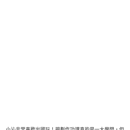
小沁非常喜歡出國玩！規劃作功課真的是一大學問，但