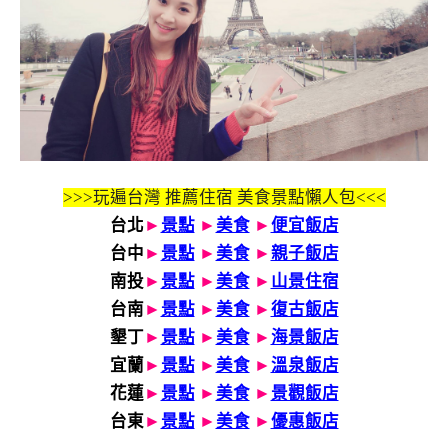
>>>玩遍台灣 推薦住宿 美食景點懶人包<<<
台北
►
景點
►
美食
►
便宜飯店
台中
►
景點
►
美食
►
親子飯店
南投
►
景點
►
美食
►
山景住宿
台南
►
景點
►
美食
►
復古飯店
墾丁
►
景點
►
美食
►
海景飯店
宜蘭
►
景點
►
美食
►
溫泉飯店
花蓮
►
景點
►
美食
►
景觀飯店
台東
►
景點
►
美食
►
優惠飯店