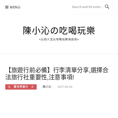
Skip
MENU
to
content
陳小沁の吃喝玩樂
○沁的人生以吃喝玩樂為目的○
【旅遊行前必備】行李清單分享,選擇合
法旅行社重要性,注意事項!
☆ 愛世界旅行 ☆
陳小沁
2017-09-29