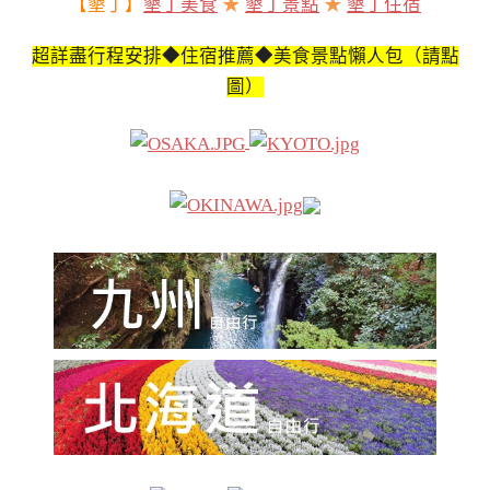
【墾丁】
墾丁美食
★
墾丁景點
★
墾丁住宿
超詳盡行程安排◆住宿推薦◆美食景點懶人包（請點
圖）