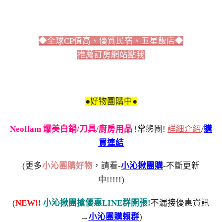
◆全球CP值高、優質民宿、五星飯店◆
推薦訂房網站點我
●好物團購中●
Neoflam 爆美白鍋/刀具/廚房用品
!常態團!
詳細介紹
/
購
買連結
(更多
小沁團購好物
，請看-
小沁揪團購
-不斷更新
中!!!!!)
(
NEW!!
小沁揪團搶優惠LINE群開張!
不漏接優惠資訊
→
小沁團購賴群
)