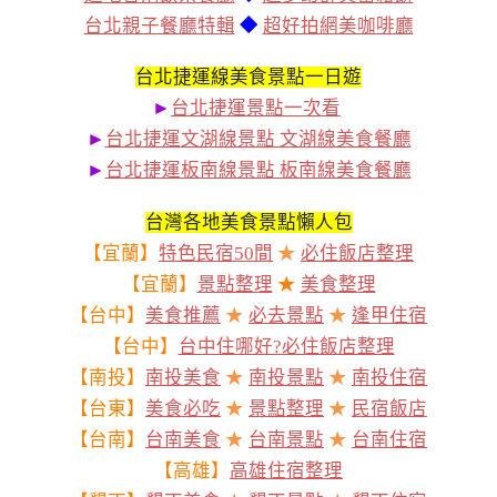
台北親子餐廳特輯
◆
超好拍網美咖啡廳
台北捷運線美食景點一日遊
►
台北捷運景點一次看
►
台北捷運文湖線景點 文湖線美食餐廳
►
台北捷運板南線景點 板南線美食餐廳
台灣各地美食景點懶人包
【宜蘭】
特色民宿50間
★
必住飯店整理
【宜蘭】
景點整理
★
美食整理
【台中】
美食推薦
★
必去景點
★
逢甲住宿
【台中】
台中住哪好?必住飯店整理
【南投】
南投美食
★
南投景點
★
南投住宿
【台東】
美食必吃
★
景點整理
★
民宿飯店
【台南】
台南美食
★
台南景點
★
台南住宿
【高雄】
高雄住宿整理