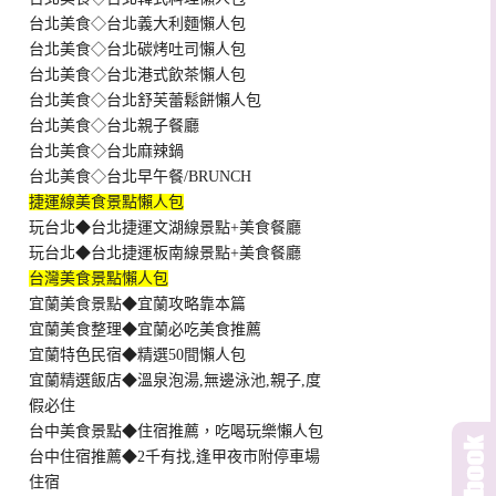
台北美食◇台北義大利麵懶人包
台北美食◇台北碳烤吐司懶人包
台北美食◇台北港式飲茶懶人包
台北美食◇台北舒芙蕾鬆餅懶人包
台北美食◇台北親子餐廳
台北美食◇台北麻辣鍋
台北美食◇台北早午餐/BRUNCH
捷運線美食景點懶人包
玩台北◆台北捷運文湖線景點+美食餐廳
玩台北◆台北捷運板南線景點+美食餐廳
台灣美食景點懶人包
宜蘭美食景點◆宜蘭攻略靠本篇
宜蘭美食整理◆宜蘭必吃美食推薦
宜蘭特色民宿◆精選50間懶人包
宜蘭精選飯店◆溫泉泡湯,無邊泳池,親子,度
假必住
台中美食景點◆住宿推薦，吃喝玩樂懶人包
台中住宿推薦◆2千有找,逢甲夜市附停車場
住宿