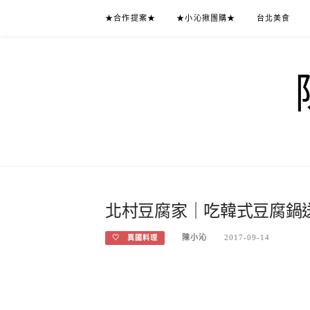
Skip
★合作提案★
★小沁揪團購★
台北美食
to
content
北村豆腐家｜吃韓式豆腐鍋
陳小沁
2017-09-14
♡ 異國料理