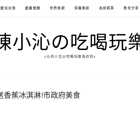
愛玩台灣
愛露營趣
世界旅遊
保養美妝
血拚買買
育兒分享
陳小沁の吃喝玩
○沁的人生以吃喝玩樂為目的○
送香蕉冰淇淋!市政府美食