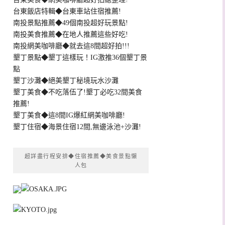
台東飯店特輯◆台東車站住宿推薦!
南投景點推薦◆49個南投超好玩景點!
南投美食推薦◆在地人推薦這些好吃!
南投網美咖啡廳◆就去這8間超好拍!!!
墾丁景點◆墾丁這樣玩！IG激推36個墾丁景
點
墾丁沙灘◆絕美墾丁秘境玩水沙灘
墾丁美食◆不吃落伍了!墾丁必吃32間美食
推薦!
墾丁美食◆這8間IG爆紅網美咖啡廳!
墾丁住宿◆海景住宿12間,無邊泳池+沙灘!
超詳盡行程安排◆住宿推薦◆美食景點懶
人包