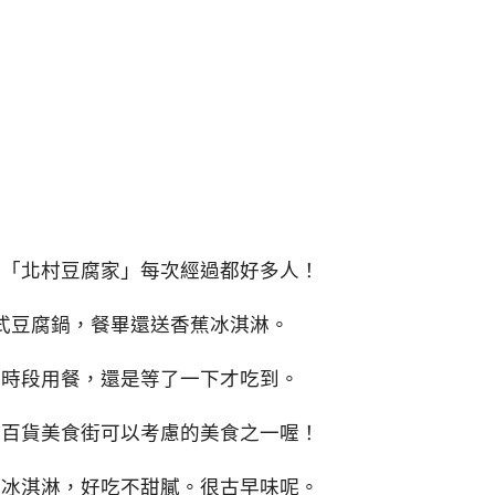
食「北村豆腐家」每次經過都好多人！
式豆腐鍋，餐畢還送香蕉冰淇淋。
午時段用餐，還是等了一下才吃到。
急百貨美食街可以考慮的美食之一喔！
蕉冰淇淋，好吃不甜膩。很古早味呢。