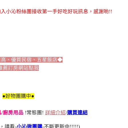
入小沁粉絲團接收第一手好吃好玩訊息，感謝喲!!
值高、優質民宿、五星飯店◆
推薦訂房網站點我
●好物團購中●
刀具/廚房用品
!常態團!
詳細介紹
/
購買連結
，請看-
小沁揪團購
-不斷更新中!!!!!)