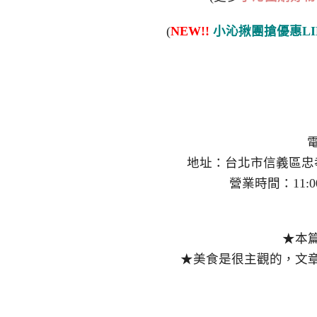
(
NEW!!
小沁揪團搶優惠LI
電
地址：台北市信義區忠孝
營業時間：11:00
★本
★美食是很主觀的，文