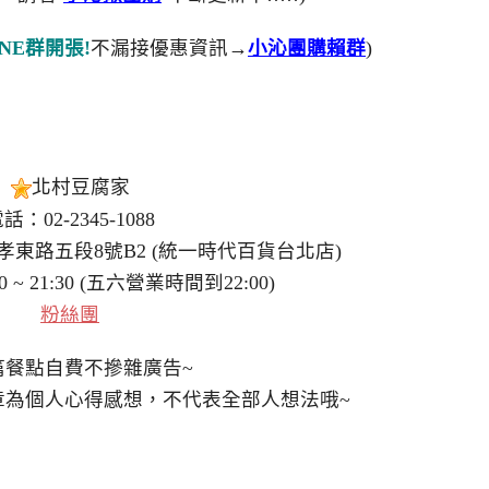
NE群開張!
不漏接優惠資訊→
小沁團購賴群
)
北村豆腐家
話：02-2345-1088
東路五段8號B2 (統一時代百貨台北店)
 ~ 21:30 (五六營業時間到22:00)
粉絲團
篇餐點自費不摻雜廣告~
章為個人心得感想，不代表全部人想法哦~