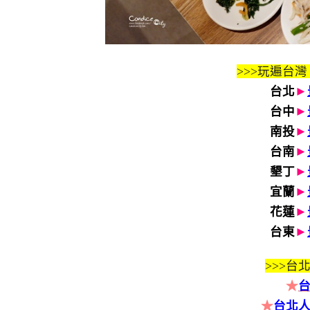
>>>玩遍台灣
台北
►
台中
►
南投
►
台南
►
墾丁
►
宜蘭
►
花蓮
►
台東
►
>>>
台北
★
★
台北人