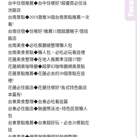
台中住宿推薦◆台中住哪好?超優質必住泳
池飯店
台南景點◆2019激推36個台南景點推薦一次
看!
台南住宿◆住哪好?推薦11間超讚親子/情侶
飯店
台南美食◆必吃餐廳總整理懶人包
台南美食景點◆懶人包，必吃必玩看這裡
花蓮美食整理◆在地人推薦準沒錯37間!
花蓮網美咖啡廳◆超夢幻咖啡廳網美景點
花蓮景點推薦◆花蓮必去的30個景點在這
裡!
花蓮必住飯店◆花蓮住哪好?各式特色飯店
本篇有!
台東美食整理◆台東必吃看這篇
台東必住飯店◆無邊際泳池+特色民宿懶人
包
台東景點推薦◆台東超好玩，必去20景點在
這
台東美食◆網美咖啡廳超好拍總整理!