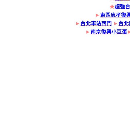
★
超強
►
東區忠孝復
►
台北車站西門
►
台北
►
南京復興小巨蛋