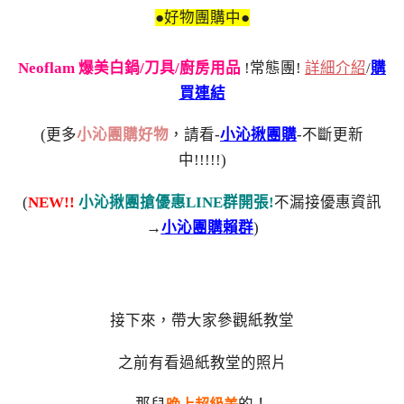
●好物團購中●
Neoflam 爆美白鍋/刀具/廚房用品
!常態團!
詳細介紹
/
購
買連結
(更多
小沁團購好物
，請看-
小沁揪團購
-不斷更新
中!!!!!)
(
NEW!!
小沁揪團搶優惠LINE群開張!
不漏接優惠資訊
→
小沁團購賴群
)
接下來，帶大家參觀紙教堂
之前有看過紙教堂的照片