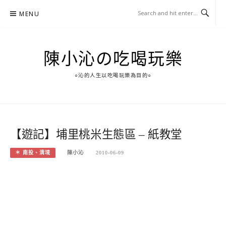
Skip
MENU
to
content
陳小沁の吃喝玩樂
○沁的人生以吃喝玩樂為目的○
【遊記】埔里桃米生態區 – 紙教堂
＊ 南投、清境
陳小沁
2010-06-09