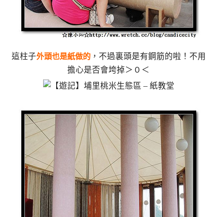
這柱子
，不過裏頭是有鋼筋的啦！不用
外頭也是紙做的
擔心是否會垮掉＞０＜