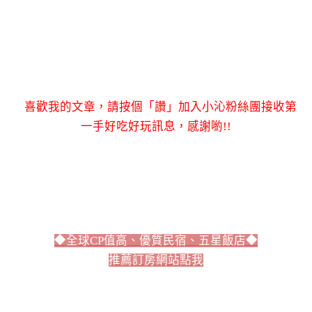
喜歡我的文章，請按個「讚」加入小沁粉絲團接收第
一手好吃好玩訊息，感謝喲!!
◆全球CP值高、優質民宿、五星飯店◆
推薦訂房網站點我