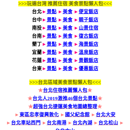
>>>玩遍台灣 推薦住宿 美食景點懶人包<<<
台北
►
景點
►
美食
►
便宜飯店
台中
►
景點
►
美食
►
親子飯店
南投
►
景點
►
美食
►
山景住宿
台南
►
景點
►
美食
►
復古飯店
墾丁
►
景點
►
美食
►
海景飯店
宜蘭
►
景點
►
美食
►
溫泉飯店
花蓮
►
景點
►
美食
►
景觀飯店
台東
►
景點
►
美食
►
優惠飯店
>>>
台北區域美食景點懶人包<<<
★
台北住宿推薦懶人包
★
★
台北人2019激推46個台北景點
★
★
超強台北捷運美食地圖總整理
★
►
東區忠孝復興敦化
►
國父紀念館
►
台北大安
►
台北車站西門
►
台北南港
►
台北內湖
►
台北松山
►