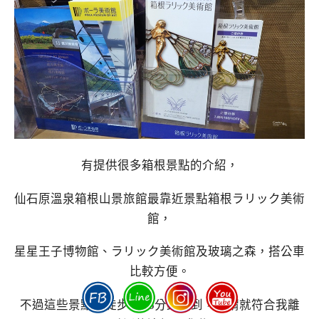
有提供很多箱根景點的介紹，
仙石原溫泉箱根山景旅館最靠近景點箱根ラリック美術
館，
星星王子博物館、ラリック美術館及玻璃之森，搭公車
比較方便。
不過這些景點都徒步5~15分鐘可到，可謂就符合我離