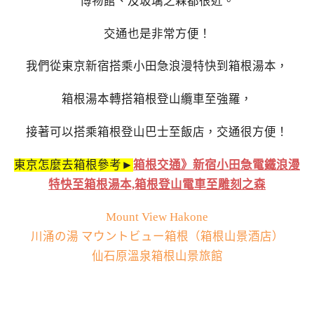
博物館、及玻璃之森都很近。
交通也是非常方便！
我們從東京新宿搭乘小田急浪漫特快到箱根湯本，
箱根湯本轉搭箱根登山纜車至強羅，
接著可以搭乘箱根登山巴士至飯店，交通很方便！
東京怎麼去箱根參考►
箱根交通》新宿小田急電鐵浪漫
特快至箱根湯本,箱根登山電車至雕刻之森
Mount View Hakone
川涌の湯 マウントビュー箱根（箱根山景酒店）
仙石原溫泉箱根山景旅館