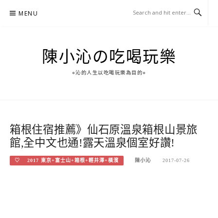
Skip
MENU
to
content
陳小沁の吃喝玩樂
○沁的人生以吃喝玩樂為目的○
箱根住宿推薦》仙石原溫泉箱根山景旅
館,全中文也通!露天溫泉個室好讚!
♡ 2017 東京+富士山+箱根+輕井澤+橫濱
陳小沁
2017-07-26