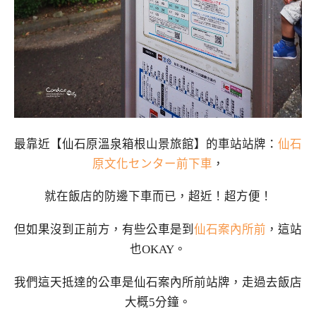
最靠近【仙石原溫泉箱根山景旅館】的車站站牌：
仙石
原文化センター前下車
，
就在飯店的防邊下車而已，超近！超方便！
但如果沒到正前方，有些公車是到
仙石案內所前
，這站
也OKAY。
我們這天抵達的公車是仙石案內所前站牌，走過去飯店
大概5分鐘。