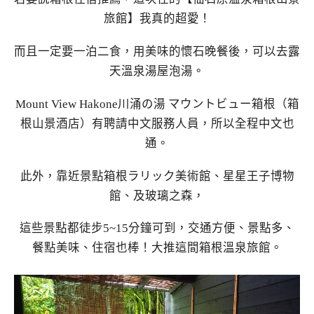
旅館】我真的超愛！
而且一定要一泊二食，用美味的懷石晚餐後，可以去露
天溫泉湯屋泡湯。
Mount View Hakone川涌の湯 マウントビュー箱根（箱
根山景酒店）有聘請中文服務人員，所以全程中文也
通。
此外，靠近景點箱根ラリック美術館、星星王子博物
館、及玻璃之森，
這些景點都徒步5~15分鐘可到，交通方便、景點多、
餐點美味、住宿也棒！大推這間箱根溫泉旅館。