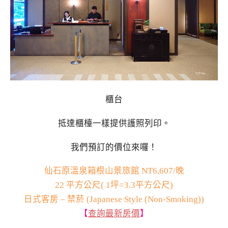
櫃台
抵達櫃檯一樣提供護照列印。
我們預訂的價位來囉！
仙石原溫泉箱根山景旅館 NT6,607/晚
22 平方公尺( 1坪=3.3平方公尺)
日式客房 – 禁菸 (Japanese Style (Non-Smoking))
【
查詢最新房價
】