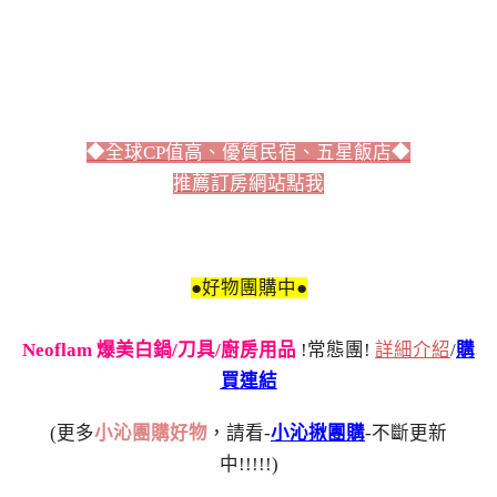
◆全球CP值高、優質民宿、五星飯店◆
推薦訂房網站點我
●好物團購中●
Neoflam 爆美白鍋/刀具/廚房用品
!常態團!
詳細介紹
/
購
買連結
(更多
小沁團購好物
，請看-
小沁揪團購
-不斷更新
中!!!!!)