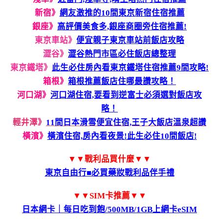
新宿》
網友激推的10間東京新宿住宿推薦
銀座》
高評價美食多,銀座商圈旁住宿推薦!
東京車站》
便宜親子東京車站前飯店攻略
澀谷》
澀谷熱門市區必住飯店總整理
東京鐵塔》
此生必住房內看東京鐵塔住宿推薦9間攻略!
箱根》
箱根推薦飯店住哪最讚攻略！
河口湖》
河口湖住宿,要看到逆富士必須選對飯店攻
略！
輕井澤》
11間日本滑雪便宜住宿,王子大飯店溫泉超讚
橫濱》
橫濱住宿,房內看夜景!此生必住10間飯店!
▼▼戰利品買什麼▼▼
東京自由行■必買藥妝戰利品伴手禮
▼▼SIM卡推薦▼▼
日本網卡｜每日吃到飽/500MB/1GB上網卡eSIM