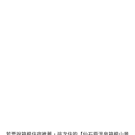
若要說箱根住宿推薦，這次住的【仙石原溫泉箱根山景