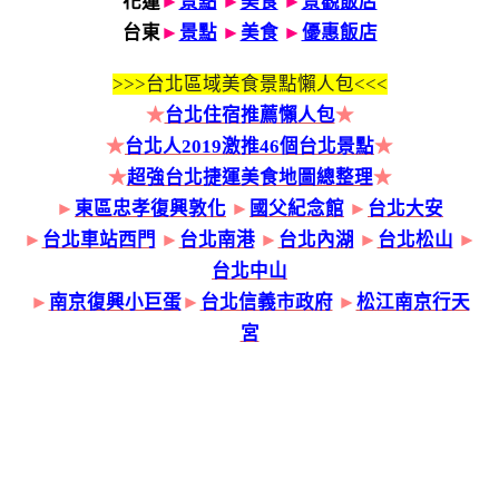
花蓮
►
景點
►
美食
►
景觀飯店
台東
►
景點
►
美食
►
優惠飯店
>>>
台北區域美食景點懶人包<<<
★
台北住宿推薦懶人包
★
★
台北人2019激推46個台北景點
★
★
超強台北捷運美食地圖總整理
★
►
東區忠孝復興敦化
►
國父紀念館
►
台北大安
►
台北車站西門
►
台北南港
►
台北內湖
►
台北松山
►
台北中山
►
南京復興小巨蛋
►
台北信義市政府
►
松江南京行天
宮