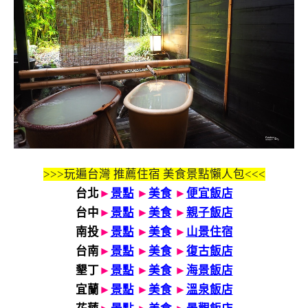
>>>玩遍台灣 推薦住宿 美食景點懶人包<<<
台北
►
景點
►
美食
►
便宜飯店
台中
►
景點
►
美食
►
親子飯店
南投
►
景點
►
美食
►
山景住宿
台南
►
景點
►
美食
►
復古飯店
墾丁
►
景點
►
美食
►
海景飯店
宜蘭
►
景點
►
美食
►
溫泉飯店