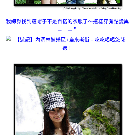
我總算找到這帽子不是百搭的衣服了～這樣穿有點詭異
＝ ＝＂