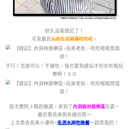
好久沒寫遊記了！
可見最近
。
沁的生活就是吃吃吃
不行！怎麼可以！不僅吃，我也要到處玩才符合吃喝玩
樂啊！ＸＤ
這次應阿３媽的邀請，來到了
玩耍。
內洞森林遊樂區
最近跟烏來很有緣份耶～
上次是去烏來小瀑布+
～超悠哉的！
名流水岸吃晚餐