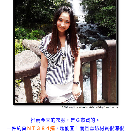
推薦今天的衣服，是Ｇ市買的。
一件約莫
，超便宜！而且雪紡材質很涼很
ＮＴ３８４摳