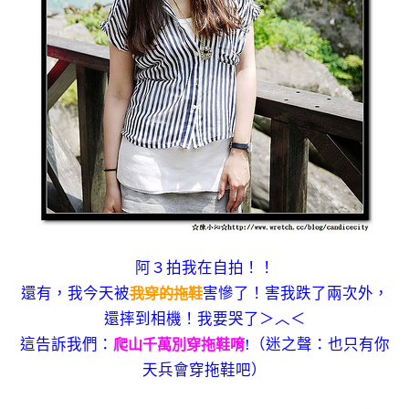
阿３拍我在自拍！！
還有，我今天被
害慘了！害我跌了兩次外，
我穿的拖鞋
還摔到相機！我要哭了＞︿＜
這告訴我們：
!（迷之聲：也只有你
爬山千萬別穿拖鞋唷
天兵會穿拖鞋吧）