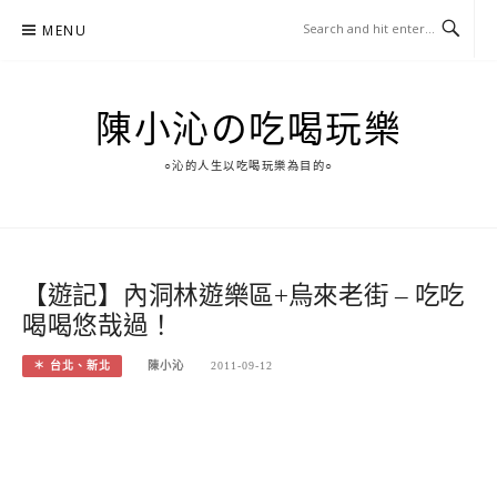
Skip
MENU
to
content
陳小沁の吃喝玩樂
○沁的人生以吃喝玩樂為目的○
【遊記】內洞林遊樂區+烏來老街 – 吃吃
喝喝悠哉過！
＊ 台北、新北
陳小沁
2011-09-12