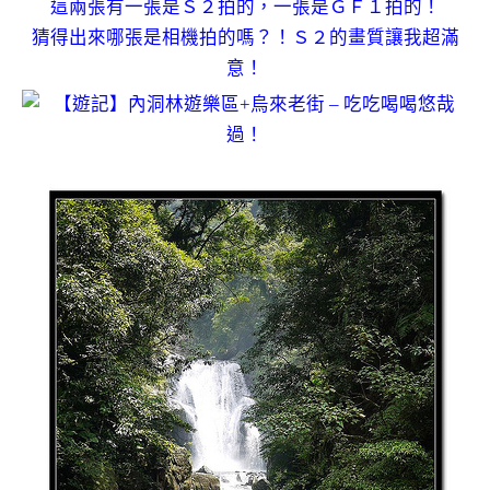
這兩張有一張是Ｓ２拍的，一張是ＧＦ１拍的！
猜得出來哪張是相機拍的嗎？！Ｓ２的畫質讓我超滿
意！