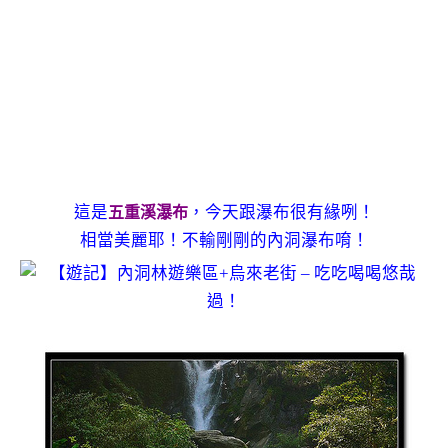
這是
，今天跟瀑布很有緣咧！
五重溪瀑布
相當美麗耶！不輸剛剛的內洞瀑布唷！