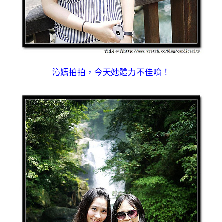
沁媽拍拍，今天她體力不佳唷！