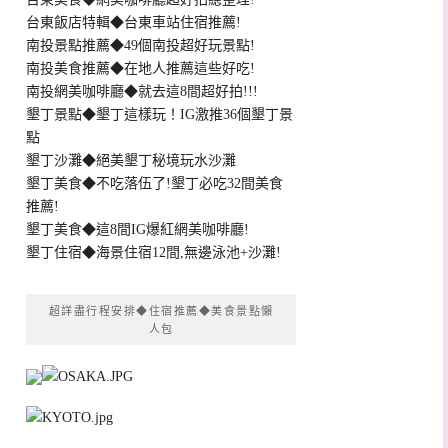
台東飯店特輯◆台東車站住宿推薦!
南投景點推薦◆49個南投超好玩景點!
南投美食推薦◆在地人推薦這些好吃!
南投網美咖啡廳◆就去這8間超好拍!!!
墾丁景點◆墾丁這樣玩！IG激推36個墾丁景
點
墾丁沙灘◆絕美墾丁秘境玩水沙灘
墾丁美食◆不吃落伍了!墾丁必吃32間美食
推薦!
墾丁美食◆這8間IG爆紅網美咖啡廳!
墾丁住宿◆海景住宿12間,無邊泳池+沙灘!
超詳盡行程安排◆住宿推薦◆美食景點懶
人包