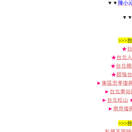
▼▼
陳小沁
▼
>>>
台
★
★
台北人
★
台北親
★
超強
►
東區忠孝復
►
台北車站
►
台北松山
►
南京復
>>>
台
私藏不限時