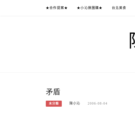
Skip
★合作提案★
★小沁揪團購★
台北美食
to
content
矛盾
陳小沁
2006-08-04
未分類