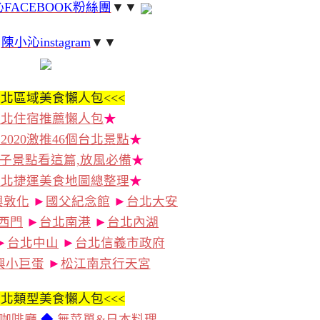
FACEBOOK粉絲團
▼▼
▼
陳小沁instagram
▼▼
北區域美食懶人包<<<
台北住宿推薦懶人包
★
2020激推46個台北景點
★
子景點看這篇,放風必備
★
台北捷運美食地圖總整理
★
興敦化
►
國父紀念館
►
台北大安
西門
►
台北南港
►
台北內湖
►
台北中山
►
台北信義市政府
興小巨蛋
►
松江南京行天宮
北類型美食懶人包<<<
咖啡廳
◆
無菜單&日本料理