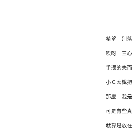
希望 別
唉呀 三
手環的失
小Ｃㄊ說
那麼 我
可是有些
就算是放