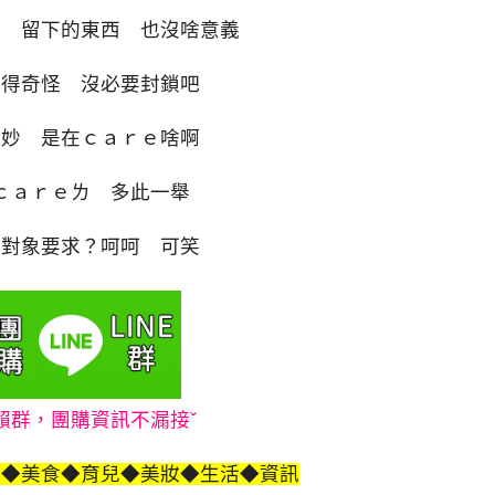
了 留下的東西 也沒啥意義
覺得奇怪 沒必要封鎖吧
奇妙 是在ｃａｒｅ啥啊
ｃａｒｅㄌ 多此一舉
新對象要求？呵呵 可笑
賴群，團購資訊不漏接ˇ
遊◆美食◆育兒◆美妝◆生活◆資訊