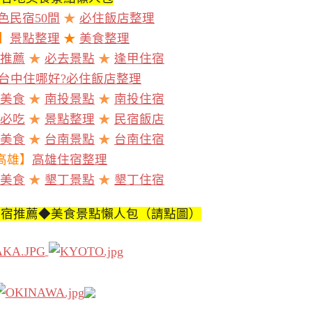
色民宿50間
★
必住飯店整理
】
景點整理
★
美食整理
推薦
★
必去景點
★
逢甲住宿
台中住哪好?必住飯店整理
美食
★
南投景點
★
南投住宿
必吃
★
景點整理
★
民宿飯店
美食
★
台南景點
★
台南住宿
高雄】
高雄住宿整理
美食
★
墾丁景點
★
墾丁住宿
住宿推薦◆美食景點懶人包（請點圖）