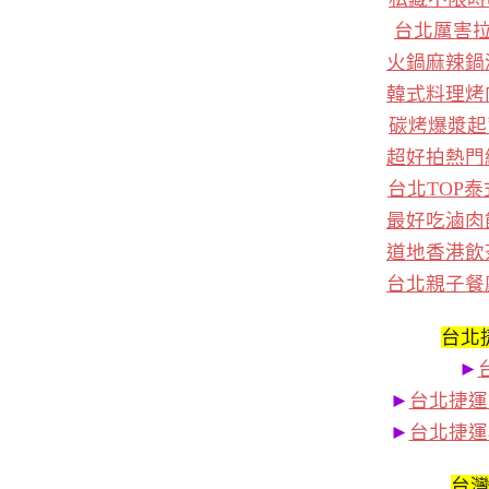
台北厲害
火鍋麻辣鍋
韓式料理烤
碳烤爆漿起
超好拍熱門
台北TOP
最好吃滷肉
道地香港飲
台北親子餐
台北
►
►
台北捷運
►
台北捷運
台