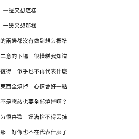
一邊又想這樣
一邊又想那樣
落的兩邊都沒有做到想ㄉ標準
心二意的下場 很糟糕我知道
而復得 似乎也不再代表什麼
把東西全燒掉 心情會好一點
是不是應該也要全部燒掉啊？
真ㄉ很喜歡 還滿捨不得丟掉
在那 好像也不在代表什麼了