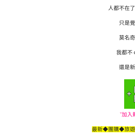
人都不在
只是
莫名
我都不
還是
ˇ加入
最新◆團購◆旅