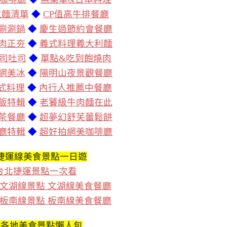
拉麵清單
◆
CP值高牛排餐廳
涮涮鍋
◆
慶生過節約會餐廳
肉正夯
◆
義式料理義大利麵
司吐司
◆
單點&吃到飽燒肉
網美冰
◆
陽明山夜景觀餐廳
泰式料理
◆
內行人推薦中餐廳
飯特輯
◆
老饕級牛肉麵在此
茶餐廳
◆
超夢幻舒芙蕾鬆餅
廳特輯
◆
超好拍網美咖啡廳
捷運線美食景點一日遊
台北捷運景點一次看
文湖線景點 文湖線美食餐廳
板南線景點 板南線美食餐廳
灣各地美食景點懶人包