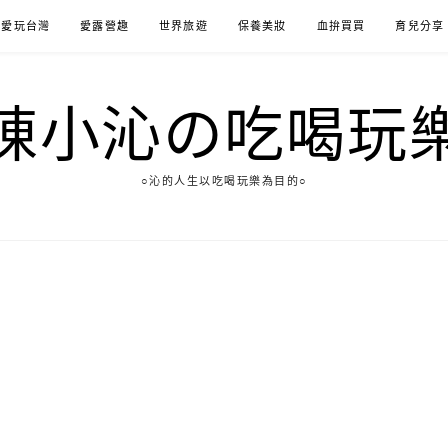
愛玩台灣
愛露營趣
世界旅遊
保養美妝
血拚買買
育兒分享
陳小沁の吃喝玩
○沁的人生以吃喝玩樂為目的○