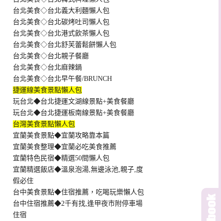
台北美食◇台北義大利麵懶人包
台北美食◇台北碳烤吐司懶人包
台北美食◇台北港式飲茶懶人包
台北美食◇台北舒芙蕾鬆餅懶人包
台北美食◇台北親子餐廳
台北美食◇台北麻辣鍋
台北美食◇台北早午餐/BRUNCH
捷運線美食景點懶人包
玩台北◆台北捷運文湖線景點+美食餐廳
玩台北◆台北捷運板南線景點+美食餐廳
台灣美食景點懶人包
宜蘭美食景點◆宜蘭攻略靠本篇
宜蘭美食整理◆宜蘭必吃美食推薦
宜蘭特色民宿◆精選50間懶人包
宜蘭精選飯店◆溫泉泡湯,無邊泳池,親子,度
假必住
台中美食景點◆住宿推薦，吃喝玩樂懶人包
台中住宿推薦◆2千有找,逢甲夜市附停車場
住宿