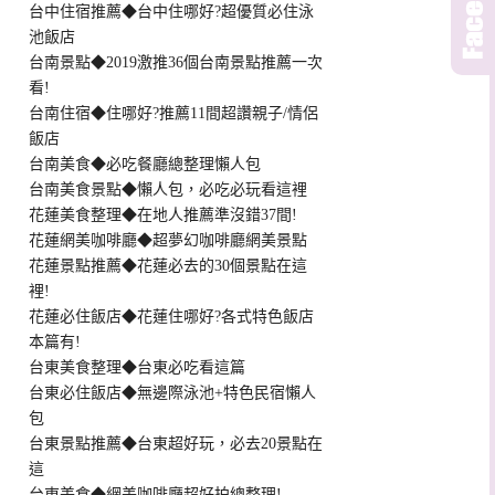
台中住宿推薦◆台中住哪好?超優質必住泳
池飯店
台南景點◆2019激推36個台南景點推薦一次
看!
台南住宿◆住哪好?推薦11間超讚親子/情侶
飯店
台南美食◆必吃餐廳總整理懶人包
台南美食景點◆懶人包，必吃必玩看這裡
花蓮美食整理◆在地人推薦準沒錯37間!
花蓮網美咖啡廳◆超夢幻咖啡廳網美景點
花蓮景點推薦◆花蓮必去的30個景點在這
裡!
花蓮必住飯店◆花蓮住哪好?各式特色飯店
本篇有!
台東美食整理◆台東必吃看這篇
台東必住飯店◆無邊際泳池+特色民宿懶人
包
台東景點推薦◆台東超好玩，必去20景點在
這
台東美食◆網美咖啡廳超好拍總整理!