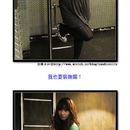
我也要裝嫵媚！