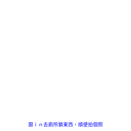
跟ｉｎ去廁所鎖東西，順便拍個照