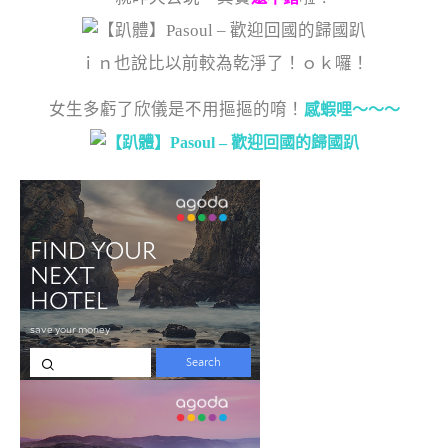
ｉｎ也說比以前較為乾淨了！ｏｋ囉！
女生多虧了欣儀是不用摳摳的唷！
感蝦哩～～～