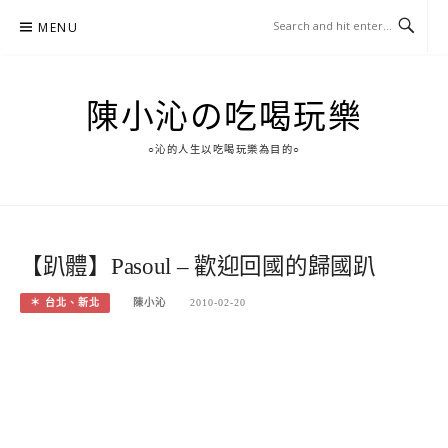
Skip
MENU
to
content
陳小沁の吃喝玩樂
○沁的人生以吃喝玩樂為目的○
【趴體】Pasoul – 歡迎回國的歸國趴
＊ 台北、新北
陳小沁
2010-02-20