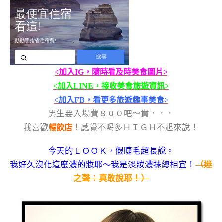
<加入IG，隨時看及時美食圖片>
<加入LINE，接收美食旅遊資訊>
<加入FB，看更多旅遊趣事美食>
男生要入場費８００吧～貴．．．
我喜歡
！感覺不喝多ＨＩＧＨ不起來說！
暢飲店
今天的ＬＯＯＫ，假睫毛超長說。
我好久沒化這麼濃的妝耶～我是淡妝濃抹總相宜！
（迷
之聲：真敢說耶！）