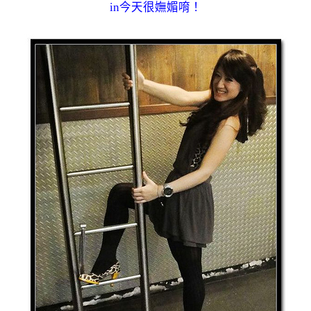
in今天很嫵媚唷！