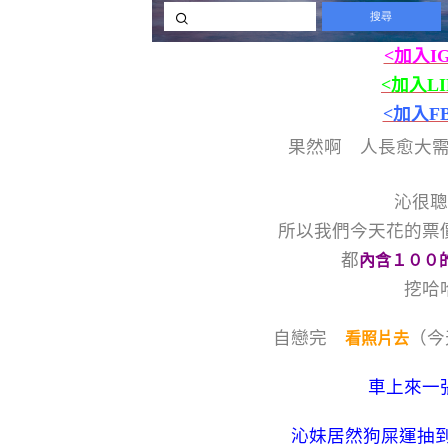
<加入I
<加入L
<加入F
果然啊 人長愈大
沁很聰
所以我們今天花的票
都
內含１００
挖哈
自戀完
（今
看照片去
車上來一
沁妹居然狗屎運抽