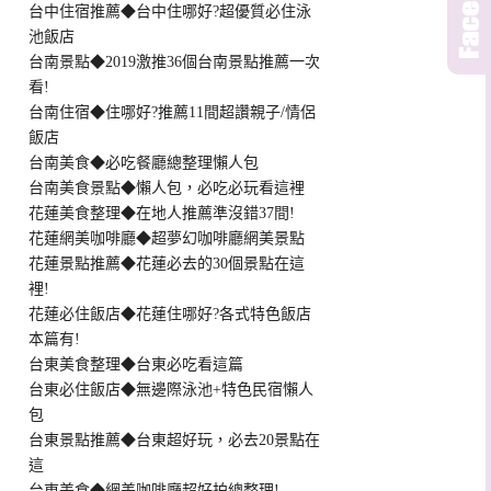
台中住宿推薦◆台中住哪好?超優質必住泳
池飯店
台南景點◆2019激推36個台南景點推薦一次
看!
台南住宿◆住哪好?推薦11間超讚親子/情侶
飯店
台南美食◆必吃餐廳總整理懶人包
台南美食景點◆懶人包，必吃必玩看這裡
花蓮美食整理◆在地人推薦準沒錯37間!
花蓮網美咖啡廳◆超夢幻咖啡廳網美景點
花蓮景點推薦◆花蓮必去的30個景點在這
裡!
花蓮必住飯店◆花蓮住哪好?各式特色飯店
本篇有!
台東美食整理◆台東必吃看這篇
台東必住飯店◆無邊際泳池+特色民宿懶人
包
台東景點推薦◆台東超好玩，必去20景點在
這
台東美食◆網美咖啡廳超好拍總整理!