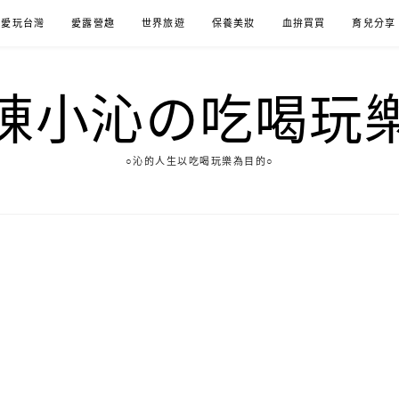
愛玩台灣
愛露營趣
世界旅遊
保養美妝
血拚買買
育兒分享
陳小沁の吃喝玩
○沁的人生以吃喝玩樂為目的○