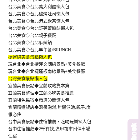
台北美食◇台北義大利麵懶人包
台北美食◇台北碳烤吐司懶人包
台北美食◇台北港式飲茶懶人包
台北美食◇台北舒芙蕾鬆餅懶人包
台北美食◇台北親子餐廳
台北美食◇台北麻辣鍋
台北美食◇台北早午餐/BRUNCH
捷運線美食景點懶人包
玩台北◆台北捷運文湖線景點+美食餐廳
玩台北◆台北捷運板南線景點+美食餐廳
台灣美食景點懶人包
宜蘭美食景點◆宜蘭攻略靠本篇
宜蘭美食整理◆宜蘭必吃美食推薦
宜蘭特色民宿◆精選50間懶人包
宜蘭精選飯店◆溫泉泡湯,無邊泳池,親子,度
假必住
台中美食景點◆住宿推薦，吃喝玩樂懶人包
台中住宿推薦◆2千有找,逢甲夜市附停車場
住宿