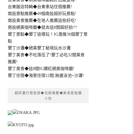
台東飯店特輯◆台東車站住宿推薦!
南投景點推薦◆49個南投超好玩景點!
南投美食推薦◆在地人推薦這些好吃!
南投網美咖啡廳◆就去這8間超好拍!!!
墾丁景點◆墾丁這樣玩！IG激推36個墾丁景
點
墾丁沙灘◆絕美墾丁秘境玩水沙灘
墾丁美食◆不吃落伍了!墾丁必吃32間美食
推薦!
墾丁美食◆這8間IG爆紅網美咖啡廳!
墾丁住宿◆海景住宿12間,無邊泳池+沙灘!
超詳盡行程安排◆住宿推薦◆美食景點懶
人包