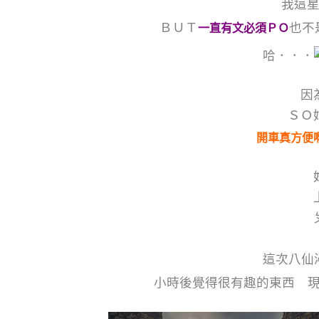
我這
ＢＵＴ
也不
一直有文必須ＰＯ
哈．．．
因
ＳＯ
開車真方便
這次八仙
小時後覺得很有趣的東西 