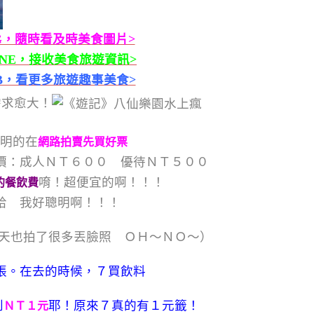
G，隨時看及時美食圖片>
INE，接收美食旅遊資訊>
B，看更多旅遊趣事美食>
需求愈大！
明的在
網路拍賣先買好票
價：成人ＮＴ６００ 優待ＮＴ５００
唷！超便宜的啊！！！
的餐飲費
哈 我好聰明啊！！！
天也拍了很多丟臉照 ＯＨ～ＮＯ～）
張。在去的時候，７買飲料
到
耶！原來７真的有１元籤！
ＮＴ１元