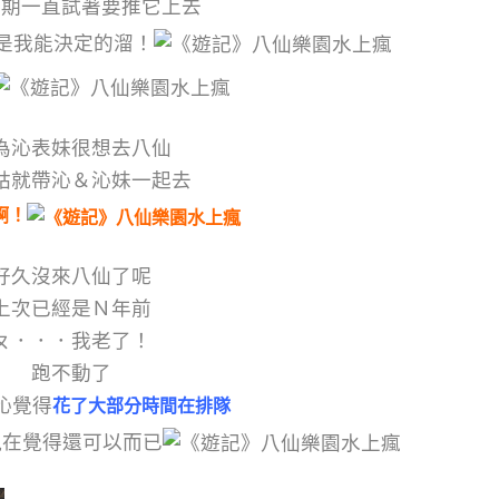
星期一直試著要推它上去
是我能決定的溜！
為沁表妹很想去八仙
姑就帶沁＆沁妹一起去
啊！
好久沒來八仙了呢
上次已經是Ｎ年前
ㄆ．．．我老了！
跑不動了
沁覺得
花了大部分時間在排隊
現在覺得還可以而已