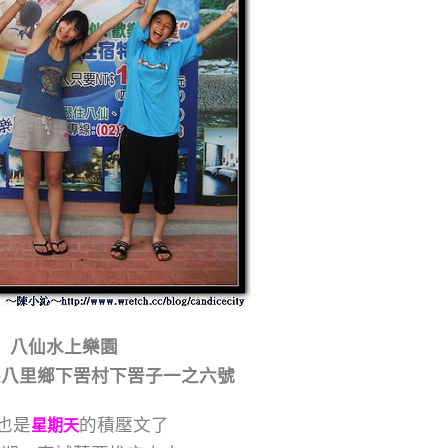
八仙水上樂園
縣八里鄉下罟村下罟子一之六號
也是
的積壓文了
星期天