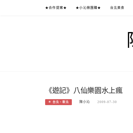
Skip
★合作提案★
★小沁揪團購★
台北美食
to
content
《遊記》八仙樂園水上瘋
陳小沁
2009-07-30
＊ 台北、新北