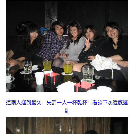
這兩人遲到最久 先罰一人一杯乾杯 看誰下次還感遲
到