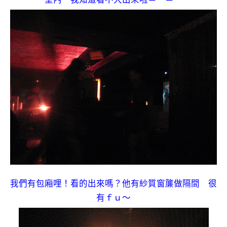
我們有包廂哩！看的出來嗎？他有紗質窗簾做隔間 很
有ｆｕ～