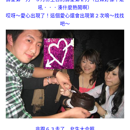
吼．．．湊什麼熱鬧啊）
哎呀～愛心出現了！這個愛心還會出現第２次唷～找找
吧～
非跟６３走了 女生大合照