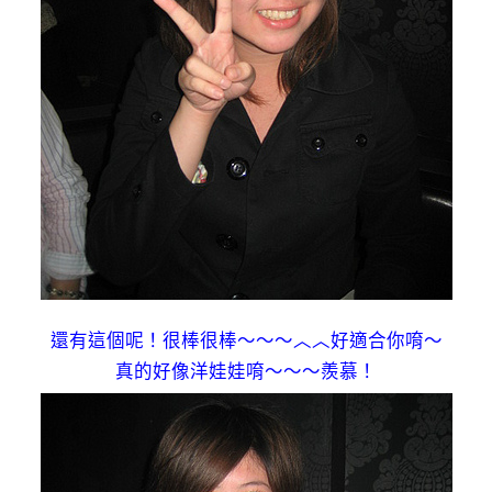
還有這個呢！很棒很棒～～～︿︿好適合你唷～
真的好像洋娃娃唷～～～羨慕！