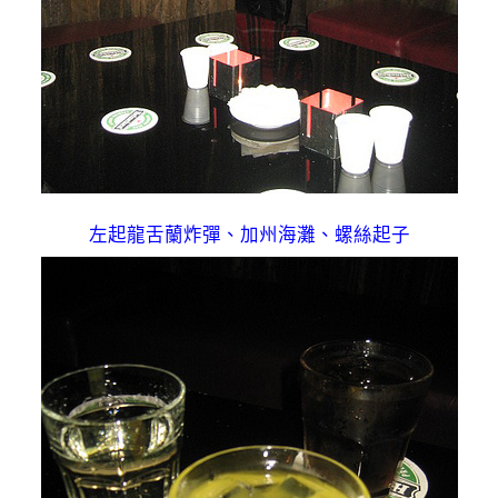
左起龍舌蘭炸彈、加州海灘、螺絲起子