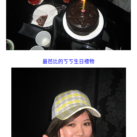
最芭比的ㄎㄎ生日禮物