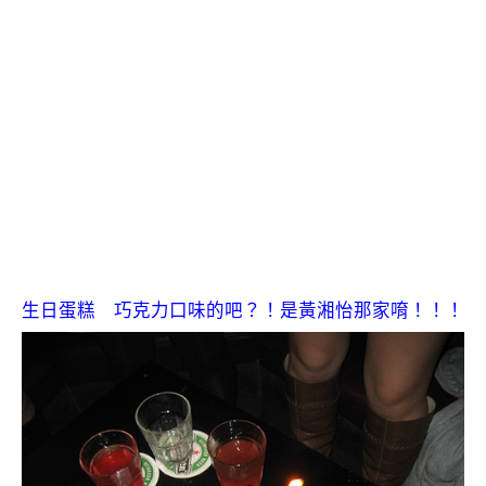
生日蛋糕 巧克力口味的吧？！是黃湘怡那家唷！！！