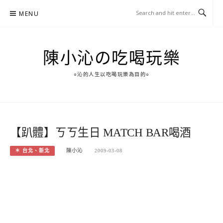
Skip
MENU
to
content
陳小沁の吃喝玩樂
○沁的人生以吃喝玩樂為目的○
【趴體】ㄎㄎ生日 MATCH BAR喝酒
＊ 台北、新北
陳小沁
2009-03-08