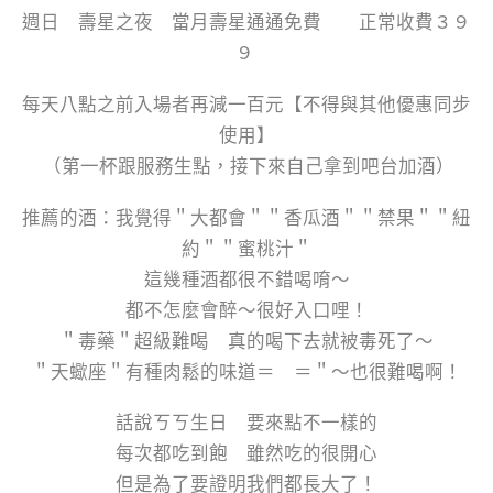
週日 壽星之夜 當月壽星通通免費 正常收費３９
９
每天八點之前入場者再減一百元【不得與其他優惠同步
使用】
（第一杯跟服務生點，接下來自己拿到吧台加酒）
推薦的酒：我覺得＂大都會＂＂香瓜酒＂＂禁果＂＂紐
約＂＂蜜桃汁＂
這幾種酒都很不錯喝唷～
都不怎麼會醉～很好入口哩！
＂毒藥＂超級難喝 真的喝下去就被毒死了～
＂天蠍座＂有種肉鬆的味道＝ ＝＂～也很難喝啊！
話說ㄎㄎ生日 要來點不一樣的
每次都吃到飽 雖然吃的很開心
但是為了要證明我們都長大了！