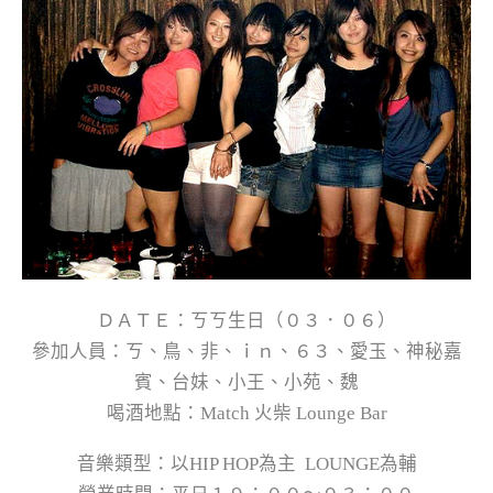
ＤＡＴＥ：ㄎㄎ生日（０３．０６）
參加人員：ㄎ、鳥、非、ｉｎ、６３、愛玉、神秘嘉
賓、台妹、小王、小苑、魏
喝酒地點：Match 火柴 Lounge Bar
音樂類型：以HIP HOP為主 LOUNGE為輔