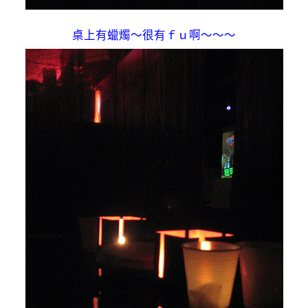
桌上有蠟燭～很有ｆｕ啊～～～