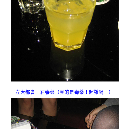
左大都會 右毒藥（真的是毒藥！超難喝！）