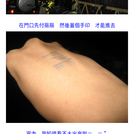
在門口先付摳摳 然後蓋個手印 才能進去
室內 我知道看不大出來啦＝ ＝＂