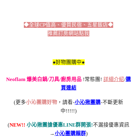
◆全球CP值高、優質民宿、五星飯店◆
推薦訂房網站點我
●好物團購中●
Neoflam 爆美白鍋/刀具/廚房用品
!常態團!
詳細介紹
/
購
買連結
(更多
小沁團購好物
，請看-
小沁揪團購
-不斷更新
中!!!!!)
(
NEW!!
小沁揪團搶優惠LINE群開張!
不漏接優惠資訊
→
小沁團購賴群
)