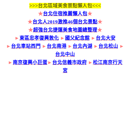
>>>
台北區域美食景點懶人包<<<
★
台北住宿推薦懶人包
★
★
台北人2019激推46個台北景點
★
★
超強台北捷運美食地圖總整理
★
►
東區忠孝復興敦化
►
國父紀念館
►
台北大安
►
台北車站西門
►
台北南港
►
台北內湖
►
台北松山
►
台北中山
►
南京復興小巨蛋
►
台北信義市政府
►
松江南京行天
宮