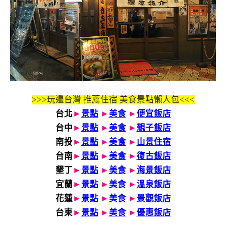
>>>玩遍台灣 推薦住宿 美食景點懶人包<<<
台北
►
景點
►
美食
►
便宜飯店
台中
►
景點
►
美食
►
親子飯店
南投
►
景點
►
美食
►
山景住宿
台南
►
景點
►
美食
►
復古飯店
墾丁
►
景點
►
美食
►
海景飯店
宜蘭
►
景點
►
美食
►
溫泉飯店
花蓮
►
景點
►
美食
►
景觀飯店
台東
►
景點
►
美食
►
優惠飯店