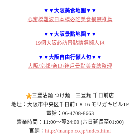
▼▼大阪美食地圖▼▼
心齋橋難波日本橋必吃美食餐廳推薦
▼▼大阪景點地圖▼▼
19個大阪必訪景點精選懶人包
▼▼大阪自由行懶人包▼▼
大阪/京都/奈良/神戶景點美食總整理
三豐沾麵 つけ麺 三豊麺 千日前店
地址：大阪市中央区千日前1-8-16 モリガキビル1F
電話：06-4708-8663
營業時間：11:00～翌24:00 (六日延長至01:00)
官網：
http://manpo.co.jp/index.html