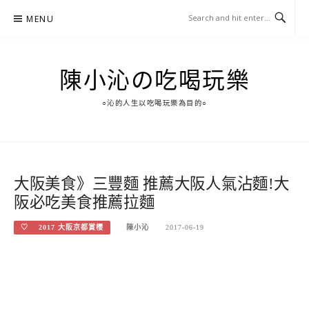
Skip
MENU
to
content
陳小沁の吃喝玩樂
○沁的人生以吃喝玩樂為目的○
大阪美食》三豐麵 推薦大阪人氣沾麵!大
阪必吃美食推薦拉麵
♡ 2017 大阪京都賞櫻
陳小沁
2017-06-19