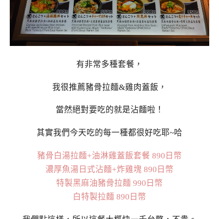
有非常多種套餐，
我很推薦豬骨拉麵&雞肉蓋飯，
當然絕對要吃的就是沾麵啦！
其實我們今天吃的每一種都很好吃耶~哈
豬骨白湯拉麵+油淋雞蓋飯套餐 890日幣
濃厚魚湯日式沾麵+炸雞塊 890日幣
特製黑麻油豬骨拉麵 990日幣
白特製拉麵 890日幣