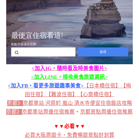
<加入IG，隨時看及時美食圖片>
<加入LINE，接收美食旅遊資訊>
<加入FB，看更多旅遊趣事美食>
【日本橋住宿】
【梅
田住宿】
【難波住宿】
【心齋橋住宿】
京都》
京都車站 河原町 嵐山 清水寺便宜住宿飯店攻略
京都》
京都車站周邊住宿推薦
、
京都景點周邊住宿推薦
▼▼必看
▼▼
必買大阪周遊卡，免費暢遊景點好划算