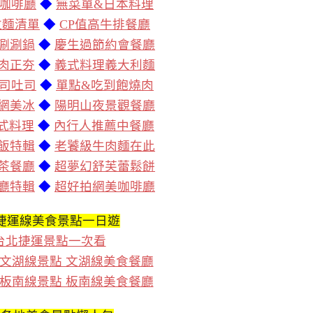
咖啡廳
◆
無菜單&日本料理
拉麵清單
◆
CP值高牛排餐廳
涮涮鍋
◆
慶生過節約會餐廳
肉正夯
◆
義式料理義大利麵
司吐司
◆
單點&吃到飽燒肉
網美冰
◆
陽明山夜景觀餐廳
泰式料理
◆
內行人推薦中餐廳
飯特輯
◆
老饕級牛肉麵在此
茶餐廳
◆
超夢幻舒芙蕾鬆餅
廳特輯
◆
超好拍網美咖啡廳
捷運線美食景點一日遊
台北捷運景點一次看
文湖線景點 文湖線美食餐廳
板南線景點 板南線美食餐廳