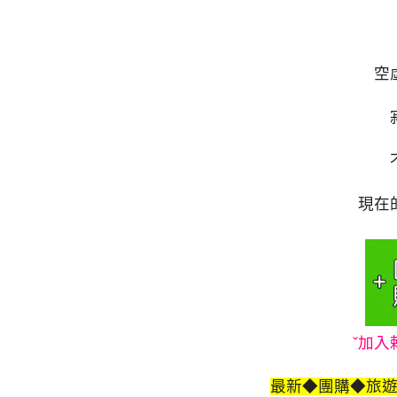
空
現在
ˇ加入
最新◆團購◆旅