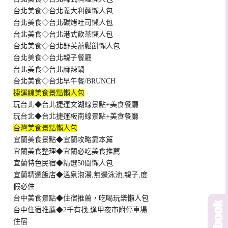
台北美食◇台北義大利麵懶人包
台北美食◇台北碳烤吐司懶人包
台北美食◇台北港式飲茶懶人包
台北美食◇台北舒芙蕾鬆餅懶人包
台北美食◇台北親子餐廳
台北美食◇台北麻辣鍋
台北美食◇台北早午餐/BRUNCH
捷運線美食景點懶人包
玩台北◆台北捷運文湖線景點+美食餐廳
玩台北◆台北捷運板南線景點+美食餐廳
台灣美食景點懶人包
宜蘭美食景點◆宜蘭攻略靠本篇
宜蘭美食整理◆宜蘭必吃美食推薦
宜蘭特色民宿◆精選50間懶人包
宜蘭精選飯店◆溫泉泡湯,無邊泳池,親子,度
假必住
台中美食景點◆住宿推薦，吃喝玩樂懶人包
台中住宿推薦◆2千有找,逢甲夜市附停車場
住宿