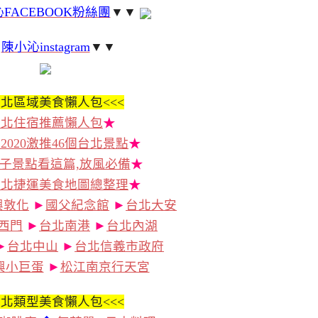
FACEBOOK粉絲團
▼▼
▼
陳小沁instagram
▼▼
北區域美食懶人包<<<
台北住宿推薦懶人包
★
2020激推46個台北景點
★
子景點看這篇,放風必備
★
台北捷運美食地圖總整理
★
興敦化
►
國父紀念館
►
台北大安
西門
►
台北南港
►
台北內湖
►
台北中山
►
台北信義市政府
興小巨蛋
►
松江南京行天宮
北類型美食懶人包<<<