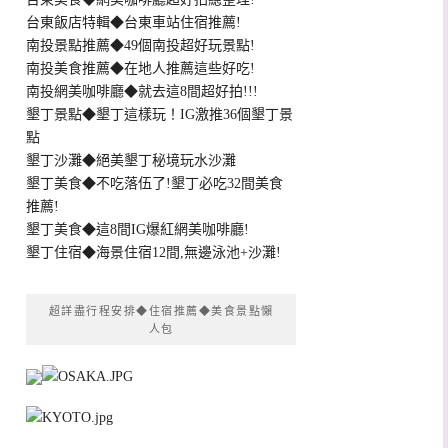
台東飯店特輯◆台東車站住宿推薦!
南投景點推薦◆49個南投超好玩景點!
南投美食推薦◆在地人推薦這些好吃!
南投網美咖啡廳◆就去這8間超好拍!!!
墾丁景點◆墾丁這樣玩！IG激推36個墾丁景
點
墾丁沙灘◆絕美墾丁秘境玩水沙灘
墾丁美食◆不吃落伍了!墾丁必吃32間美食
推薦!
墾丁美食◆這8間IG爆紅網美咖啡廳!
墾丁住宿◆海景住宿12間,無邊泳池+沙灘!
超詳盡行程安排◆住宿推薦◆美食景點懶
人包