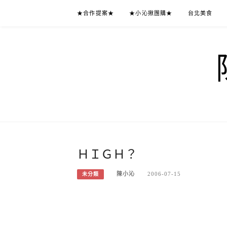
Skip
★合作提案★
★小沁揪團購★
台北美食
to
content
ＨＩＧＨ？
陳小沁
2006-07-15
未分類