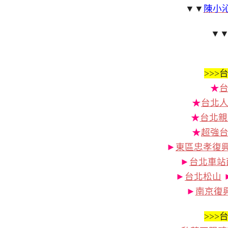
▼▼
陳小沁
▼
>>>
台
★
★
台北人
★
台北親
★
超強
►
東區忠孝復
►
台北車站
►
台北松山
►
南京復
>>>
台