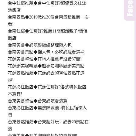
台中住宿推薦◆台中住哪好?超優質必住泳
池飯店
台南景點◆2019激推36個台南景點推薦一次
看!
台南住宿◆住哪好?推薦11間超讚親子/情侶
飯店
台南美食◆必吃餐廳總整理懶人包
台南美食景點◆懶人包，必吃必玩看這裡
花蓮美食整理◆在地人推薦準沒錯37間!
花蓮網美咖啡廳◆超夢幻咖啡廳網美景點
花蓮景點推薦◆花蓮必去的30個景點在這
裡!
花蓮必住飯店◆花蓮住哪好?各式特色飯店
本篇有!
台東美食整理◆台東必吃看這篇
台東必住飯店◆無邊際泳池+特色民宿懶人
包
台東景點推薦◆台東超好玩，必去20景點在
這
台東美食◆網美咖啡廳超好拍總整理!