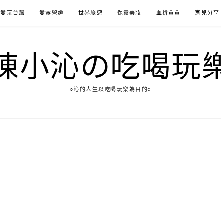
愛玩台灣
愛露營趣
世界旅遊
保養美妝
血拚買買
育兒分享
陳小沁の吃喝玩
○沁的人生以吃喝玩樂為目的○