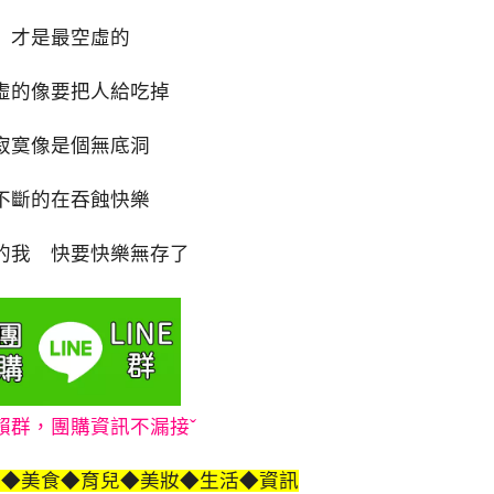
才是最空虛的
虛的像要把人給吃掉
寂寞像是個無底洞
不斷的在吞蝕快樂
的我 快要快樂無存了
賴群，團購資訊不漏接ˇ
遊◆美食◆育兒◆美妝◆生活◆資訊