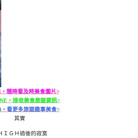
G，隨時看及時美食圖片>
INE，接收美食旅遊資訊>
B，看更多旅遊趣事美食>
其實
ＨＩＧＨ過後的寂寞