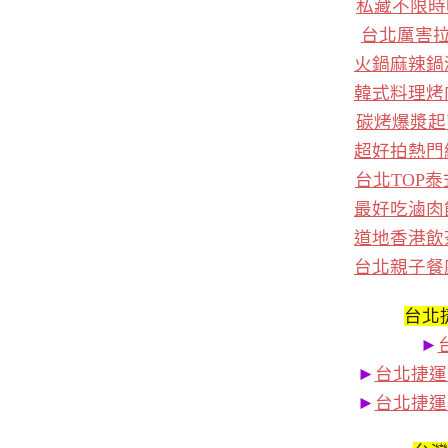
私藏不限時
台北厲害
火鍋麻辣鍋
韓式料理烤
碳烤爆漿起
超好拍熱門
台北TOP
最好吃滷肉
道地香港飲
台北親子餐
台北
►
►
台北捷運
►
台北捷運