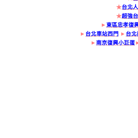
★
台北人
★
超強
►
東區忠孝復
►
台北車站西門
►
台北
►
南京復興小巨蛋