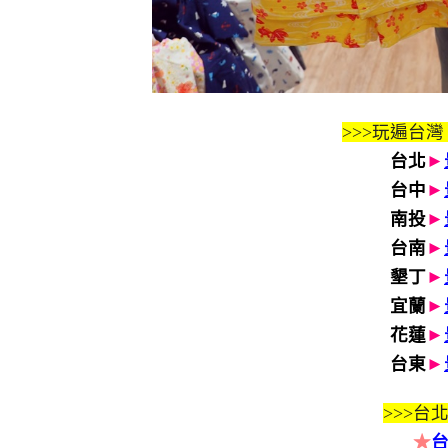
>>>玩遍台灣
台北
►
台中
►
南投
►
台南
►
墾丁
►
宜蘭
►
花蓮
►
台東
►
>>>
台北
★