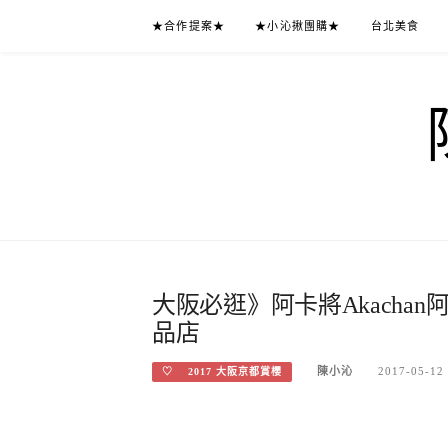
Skip
★合作提案★
★小沁揪團購★
台北美食
to
content
大阪必逛》阿卡將Akacha
品店
陳小沁
2017-05-12
♡ 2017 大阪京都賞櫻