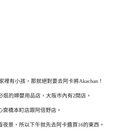
裡有小孩，那就絕對要去阿卡將Akachan！
大阪必逛的婦嬰用品店，大阪市內有2間店，
心齋橋本町店跟阿倍野店。
看夜景，所以下午就先去阿卡醬買16的東西。