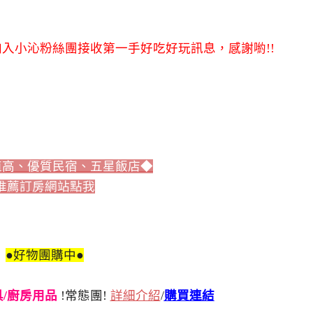
入小沁粉絲團接收第一手好吃好玩訊息，感謝喲!!
值高、優質民宿、五星飯店◆
推薦訂房網站點我
●好物團購中●
刀具/廚房用品
!常態團!
詳細介紹
/
購買連結