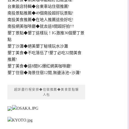
台東飯店特輯◆台東車站住宿推薦!
南投景點推薦◆49個南投超好玩景點!
南投美食推薦◆在地人推薦這些好吃!
南投網美咖啡廳◆就去這8間超好拍!!!
墾丁景點◆墾丁這樣玩！IG激推36個墾丁景
點
墾丁沙灘◆絕美墾丁秘境玩水沙灘
墾丁美食◆不吃落伍了!墾丁必吃32間美食
推薦!
墾丁美食◆這8間IG爆紅網美咖啡廳!
墾丁住宿◆海景住宿12間,無邊泳池+沙灘!
超詳盡行程安排◆住宿推薦◆美食景點懶
人包