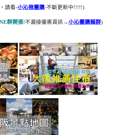
，請看-
小沁揪團購
-不斷更新中!!!!!)
NE群開張!
不漏接優惠資訊→
小沁團購賴群
)