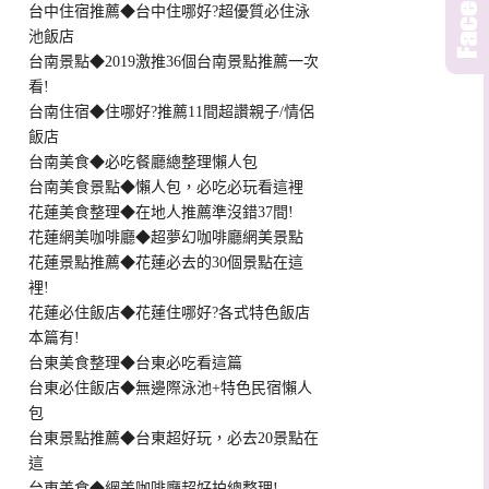
台中住宿推薦◆台中住哪好?超優質必住泳
池飯店
台南景點◆2019激推36個台南景點推薦一次
看!
台南住宿◆住哪好?推薦11間超讚親子/情侶
飯店
台南美食◆必吃餐廳總整理懶人包
台南美食景點◆懶人包，必吃必玩看這裡
花蓮美食整理◆在地人推薦準沒錯37間!
花蓮網美咖啡廳◆超夢幻咖啡廳網美景點
花蓮景點推薦◆花蓮必去的30個景點在這
裡!
花蓮必住飯店◆花蓮住哪好?各式特色飯店
本篇有!
台東美食整理◆台東必吃看這篇
台東必住飯店◆無邊際泳池+特色民宿懶人
包
台東景點推薦◆台東超好玩，必去20景點在
這
台東美食◆網美咖啡廳超好拍總整理!