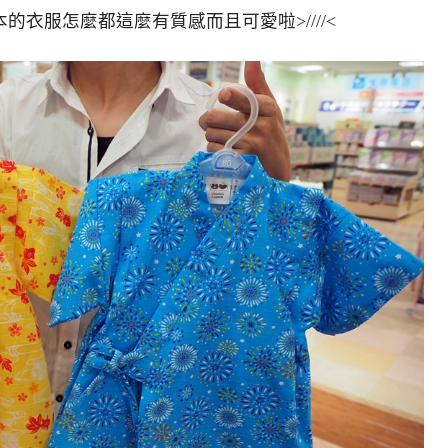
衣服怎麼都這麼有質感而且可愛啦>////<