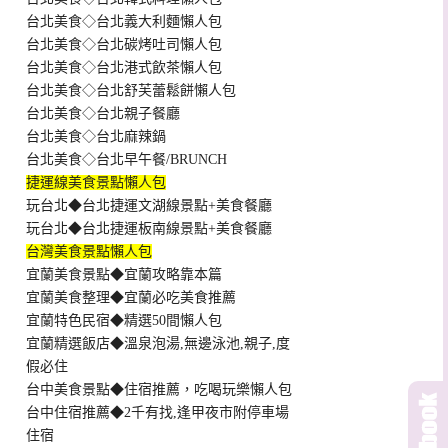
台北美食◇台北義大利麵懶人包
台北美食◇台北碳烤吐司懶人包
台北美食◇台北港式飲茶懶人包
台北美食◇台北舒芙蕾鬆餅懶人包
台北美食◇台北親子餐廳
台北美食◇台北麻辣鍋
台北美食◇台北早午餐/BRUNCH
捷運線美食景點懶人包
玩台北◆台北捷運文湖線景點+美食餐廳
玩台北◆台北捷運板南線景點+美食餐廳
台灣美食景點懶人包
宜蘭美食景點◆宜蘭攻略靠本篇
宜蘭美食整理◆宜蘭必吃美食推薦
宜蘭特色民宿◆精選50間懶人包
宜蘭精選飯店◆溫泉泡湯,無邊泳池,親子,度
假必住
台中美食景點◆住宿推薦，吃喝玩樂懶人包
台中住宿推薦◆2千有找,逢甲夜市附停車場
住宿