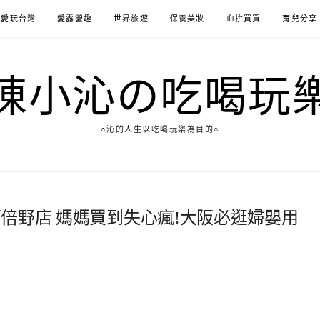
愛玩台灣
愛露營趣
世界旅遊
保養美妝
血拚買買
育兒分享
陳小沁の吃喝玩
○沁的人生以吃喝玩樂為目的○
n阿倍野店 媽媽買到失心瘋!大阪必逛婦嬰用