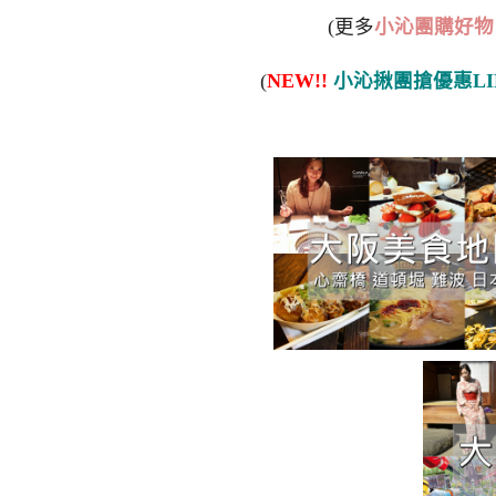
(更多
小沁團購好物
(
NEW!!
小沁揪團搶優惠LI