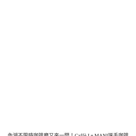
內湖不限時咖啡廳又來一間！Caffè Le MANI琢手咖啡