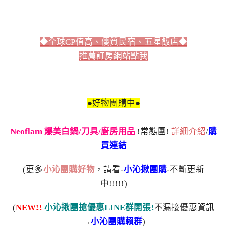
◆全球CP值高、優質民宿、五星飯店◆
推薦訂房網站點我
●好物團購中●
Neoflam 爆美白鍋/刀具/廚房用品
!常態團!
詳細介紹
/
購
買連結
(更多
小沁團購好物
，請看-
小沁揪團購
-不斷更新
中!!!!!)
(
NEW!!
小沁揪團搶優惠LINE群開張!
不漏接優惠資訊
→
小沁團購賴群
)