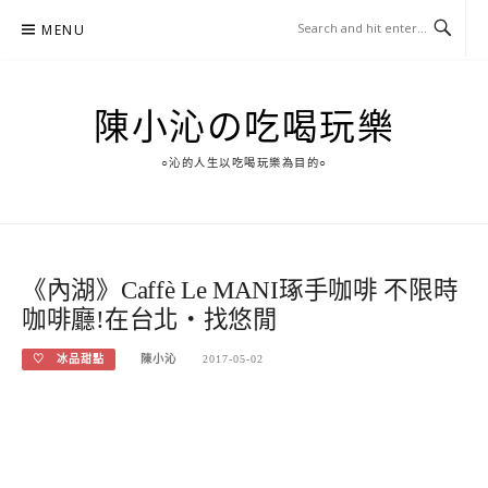
Skip
MENU
to
content
陳小沁の吃喝玩樂
○沁的人生以吃喝玩樂為目的○
《內湖》Caffè Le MANI琢手咖啡 不限時
咖啡廳!在台北‧找悠閒
♡ 冰品甜點
陳小沁
2017-05-02