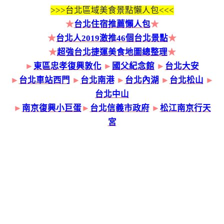
>>>
台北區域美食景點懶人包<<<
★
台北住宿推薦懶人包
★
★
台北人2019激推46個台北景點
★
★
超強台北捷運美食地圖總整理
★
►
東區忠孝復興敦化
►
國父紀念館
►
台北大安
►
台北車站西門
►
台北南港
►
台北內湖
►
台北松山
►
台北中山
►
南京復興小巨蛋
►
台北信義市政府
►
松江南京行天
宮