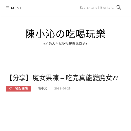
Skip
MENU
to
content
陳小沁の吃喝玩樂
○沁的人生以吃喝玩樂為目的○
【分享】魔女果凍 – 吃完真能變魔女??
♡ 宅配團購
陳小沁
2011-06-25