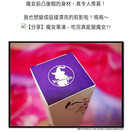
魔女前凸後翹的身材，真令人羨慕！
我也想變成這樣漂亮的剪影啦！嗚嗚～