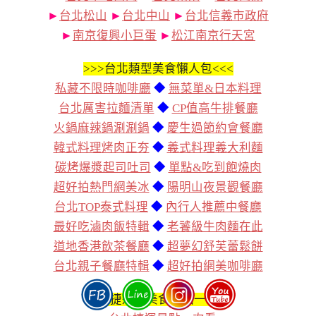
►
台北松山
►
台北中山
►
台北信義市政府
►
南京復興小巨蛋
►
松江南京行天宮
>>>
台北類型美食懶人包<<<
私藏不限時咖啡廳
◆
無菜單&日本料理
台北厲害拉麵清單
◆
CP值高牛排餐廳
火鍋麻辣鍋涮涮鍋
◆
慶生過節約會餐廳
韓式料理烤肉正夯
◆
義式料理義大利麵
碳烤爆漿起司吐司
◆
單點&吃到飽燒肉
超好拍熱門網美冰
◆
陽明山夜景觀餐廳
台北TOP泰式料理
◆
內行人推薦中餐廳
最好吃滷肉飯特輯
◆
老饕級牛肉麵在此
道地香港飲茶餐廳
◆
超夢幻舒芙蕾鬆餅
台北親子餐廳特輯
◆
超好拍網美咖啡廳
台北捷運線美食景點一日遊