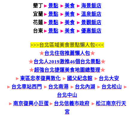
墾丁
►
景點
►
美食
►
海景飯店
宜蘭
►
景點
►
美食
►
溫泉飯店
花蓮
►
景點
►
美食
►
景觀飯店
台東
►
景點
►
美食
►
優惠飯店
>>>
台北區域美食景點懶人包<<<
★
台北住宿推薦懶人包
★
★
台北人2019激推46個台北景點
★
★
超強台北捷運美食地圖總整理
★
►
東區忠孝復興敦化
►
國父紀念館
►
台北大安
►
台北車站西門
►
台北南港
►
台北內湖
►
台北松山
►
台北中山
►
南京復興小巨蛋
►
台北信義市政府
►
松江南京行天
宮