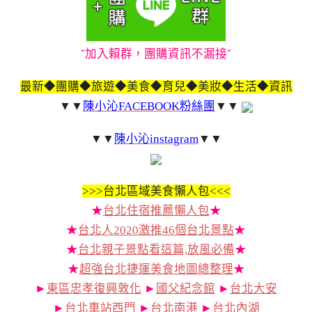
ˇ加入賴群，團購資訊不漏接ˇ
最新◆團購◆旅遊◆美食◆育兒◆美妝◆生活◆資訊
▼▼
陳小沁FACEBOOK粉絲團
▼▼
▼▼
陳小沁instagram
▼▼
>>>
台北區域美食懶人包<<<
★
台北住宿推薦懶人包
★
★
台北人2020激推46個台北景點
★
★
台北親子景點看這篇,放風必備
★
★
超強台北捷運美食地圖總整理
★
►
東區忠孝復興敦化
►
國父紀念館
►
台北大安
►
台北車站西門
►
台北南港
►
台北內湖