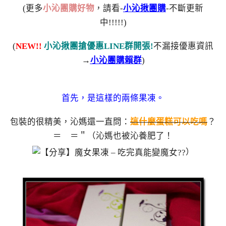
(更多
小沁團購好物
，請看-
小沁揪團購
-不斷更新
中!!!!!)
(
NEW!!
小沁揪團搶優惠LINE群開張!
不漏接優惠資訊
→
小沁團購賴群
)
首先，是這樣的兩條果凍。
包裝的很精美，沁媽還一直問：
這什麼蛋糕可以吃嗎
？
＝ ＝＂（沁媽也被沁養肥了！
）