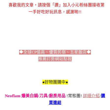
喜歡我的文章，請按個「讚」加入小沁粉絲團接收第
一手好吃好玩訊息，感謝喲!!
◆全球CP值高、優質民宿、五星飯店◆
推薦訂房網站點我
●好物團購中●
Neoflam 爆美白鍋/刀具/廚房用品
!常態團!
詳細介紹
/
購
買連結