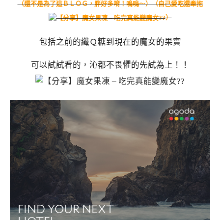
（還不是為了這ＢＬＯＧ，胖好多唷！嗚嗚～）（自己愛吃還牽拖
）
包括之前的纖Ｑ糖到現在的魔女的果實
可以試試看的，沁都不畏懼的先試為上！！