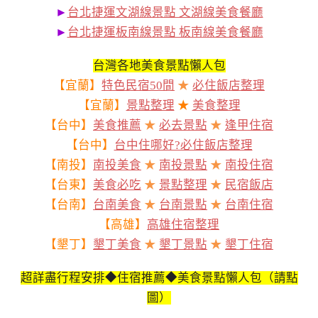
►
台北捷運文湖線景點 文湖線美食餐廳
►
台北捷運板南線景點 板南線美食餐廳
台灣各地美食景點懶人包
【宜蘭】
特色民宿50間
★
必住飯店整理
【宜蘭】
景點整理
★
美食整理
【台中】
美食推薦
★
必去景點
★
逢甲住宿
【台中】
台中住哪好?必住飯店整理
【南投】
南投美食
★
南投景點
★
南投住宿
【台東】
美食必吃
★
景點整理
★
民宿飯店
【台南】
台南美食
★
台南景點
★
台南住宿
【高雄】
高雄住宿整理
【墾丁】
墾丁美食
★
墾丁景點
★
墾丁住宿
超詳盡行程安排◆住宿推薦◆美食景點懶人包（請點
圖）