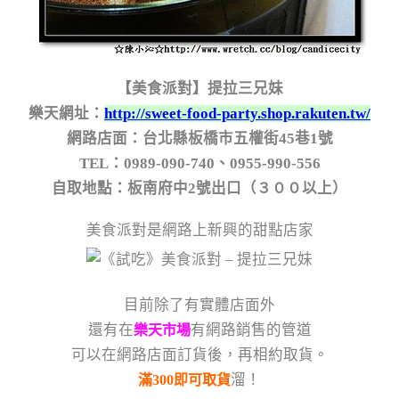
【美食派對】提拉三兄妹
樂天網址：
http://sweet-food-party.shop.rakuten.tw/
網路店面：台北縣板橋市五權街45巷1號
TEL：0989-090-740、0955-990-556
自取地點：板南府中2號出口（３００以上）
美食派對是網路上新興的甜點店家
目前除了有實體店面外
還有在
有網路銷售的管道
樂天市場
可以在網路店面訂貨後，再相約取貨。
溜！
滿300即可取貨