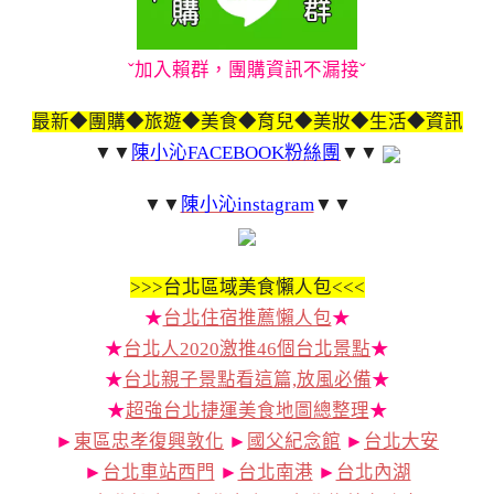
ˇ加入賴群，團購資訊不漏接ˇ
最新◆團購◆旅遊◆美食◆育兒◆美妝◆生活◆資訊
▼▼
陳小沁FACEBOOK粉絲團
▼▼
▼▼
陳小沁instagram
▼▼
>>>
台北區域美食懶人包<<<
★
台北住宿推薦懶人包
★
★
台北人2020激推46個台北景點
★
★
台北親子景點看這篇,放風必備
★
★
超強台北捷運美食地圖總整理
★
►
東區忠孝復興敦化
►
國父紀念館
►
台北大安
►
台北車站西門
►
台北南港
►
台北內湖