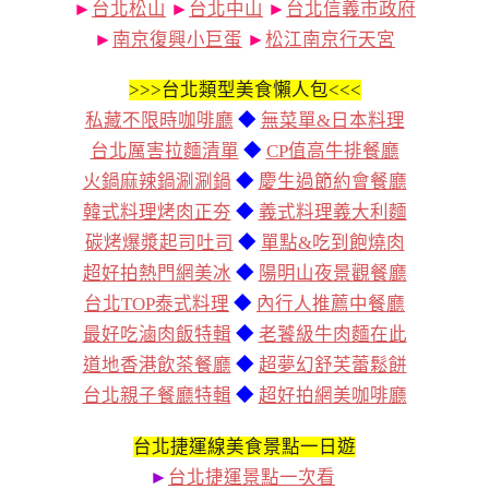
►
台北松山
►
台北中山
►
台北信義市政府
►
南京復興小巨蛋
►
松江南京行天宮
>>>
台北類型美食懶人包<<<
私藏不限時咖啡廳
◆
無菜單&日本料理
台北厲害拉麵清單
◆
CP值高牛排餐廳
火鍋麻辣鍋涮涮鍋
◆
慶生過節約會餐廳
韓式料理烤肉正夯
◆
義式料理義大利麵
碳烤爆漿起司吐司
◆
單點&吃到飽燒肉
超好拍熱門網美冰
◆
陽明山夜景觀餐廳
台北TOP泰式料理
◆
內行人推薦中餐廳
最好吃滷肉飯特輯
◆
老饕級牛肉麵在此
道地香港飲茶餐廳
◆
超夢幻舒芙蕾鬆餅
台北親子餐廳特輯
◆
超好拍網美咖啡廳
台北捷運線美食景點一日遊
►
台北捷運景點一次看