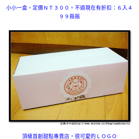
小小一盒，定價ＮＴ３００。不過現在有折扣：６入４
９９摳摳
頂級首創甜點專賣店，很可愛的ＬＯＧＯ