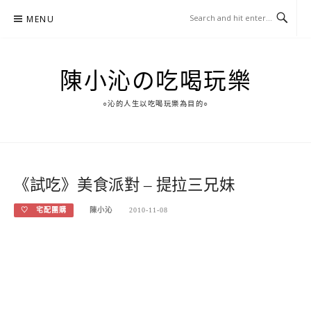
Skip
MENU
to
content
陳小沁の吃喝玩樂
○沁的人生以吃喝玩樂為目的○
《試吃》美食派對 – 提拉三兄妹
♡ 宅配團購
陳小沁
2010-11-08