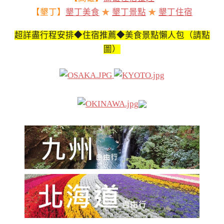
【墾丁】
墾丁美食
★
墾丁景點
★
墾丁住宿
超詳盡行程安排◆住宿推薦◆美食景點懶人包（請點
圖）