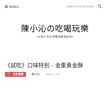
Skip
MENU
to
content
陳小沁の吃喝玩樂
○沁的人生以吃喝玩樂為目的○
《試吃》口味特別 – 金棗黃金酥
♡ 宅配團購
陳小沁
2009-11-10