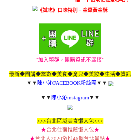
ˇ加入賴群，團購資訊不漏接ˇ
最新◆團購◆旅遊◆美食◆育兒◆美妝◆生活◆資訊
▼▼
陳小沁FACEBOOK粉絲團
▼▼
▼▼
陳小沁instagram
▼▼
>>>
台北區域美食懶人包<<<
★
台北住宿推薦懶人包
★
★
台北人2020激推46個台北景點
★