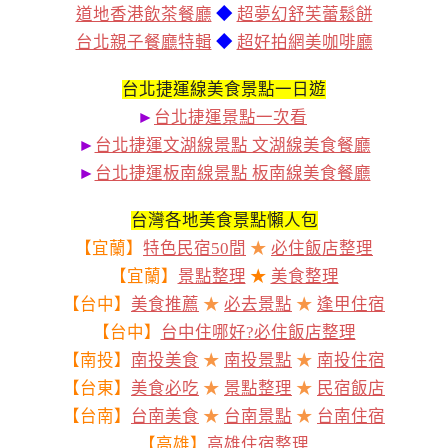
道地香港飲茶餐廳
◆
超夢幻舒芙蕾鬆餅
台北親子餐廳特輯
◆
超好拍網美咖啡廳
台北捷運線美食景點一日遊
►
台北捷運景點一次看
►
台北捷運文湖線景點 文湖線美食餐廳
►
台北捷運板南線景點 板南線美食餐廳
台灣各地美食景點懶人包
【宜蘭】
特色民宿50間
★
必住飯店整理
【宜蘭】
景點整理
★
美食整理
【台中】
美食推薦
★
必去景點
★
逢甲住宿
【台中】
台中住哪好?必住飯店整理
【南投】
南投美食
★
南投景點
★
南投住宿
【台東】
美食必吃
★
景點整理
★
民宿飯店
【台南】
台南美食
★
台南景點
★
台南住宿
【高雄】
高雄住宿整理