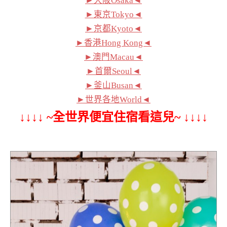
►大阪Osaka◄
►東京Tokyo◄
►京都Kyoto◄
►香港Hong Kong◄
►澳門Macau◄
►首爾Seoul◄
►釜山Busan◄
►世界各地World◄
↓↓↓↓ ~全世界便宜住宿看這兒~ ↓↓↓↓