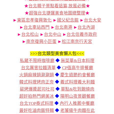
★
台北親子景點看這篇,放風必備
★
★
超強台北捷運美食地圖總整理
★
►
東區忠孝復興敦化
►
國父紀念館
►
台北大安
►
台北車站西門
►
台北南港
►
台北內湖
►
台北松山
►
台北中山
►
台北信義市政府
►
南京復興小巨蛋
►
松江南京行天宮
>>>
台北類型美食懶人包<<<
私藏不限時咖啡廳
◆
無菜單&日本料理
台北厲害拉麵清單
◆
CP值高牛排餐廳
火鍋麻辣鍋涮涮鍋
◆
慶生過節約會餐廳
韓式料理烤肉正夯
◆
義式料理義大利麵
碳烤爆漿起司吐司
◆
單點&吃到飽燒肉
超好拍熱門網美冰
◆
陽明山夜景觀餐廳
台北TOP泰式料理
◆
內行人推薦中餐廳
最好吃滷肉飯特輯
◆
老饕級牛肉麵在此