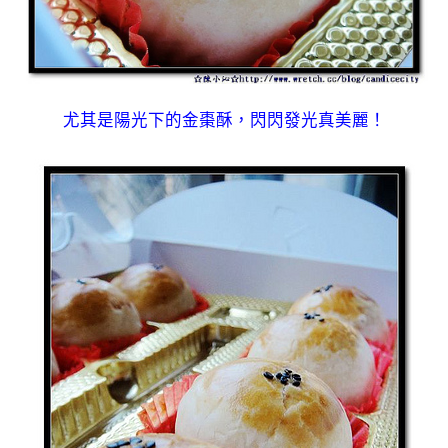
尤其是陽光下的金棗酥，閃閃發光真美麗！