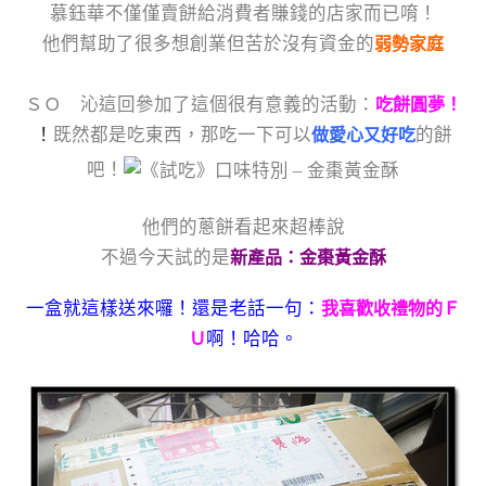
慕鈺華不僅僅賣餅給消費者賺錢的店家而已唷！
他們幫助了很多想創業但苦於沒有資金的
弱勢家庭
ＳＯ 沁這回參加了這個很有意義的活動：
吃餅圓夢！
！
既然都是吃東西，那吃一下可以
的餅
做愛心又好吃
吧！
他們的蔥餅看起來超棒說
不過今天試的是
新產品：金棗黃金酥
一盒就這樣送來囉！還是老話一句：
我喜歡收禮物的Ｆ
啊！哈哈。
Ｕ