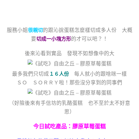
服務小姐
的跟沁說蛋糕怎麼樣切成多人份 大概
很親切
要
的才可以吧？！
切成一小塊方形
後來沁看到實品 發現不如想像中的大
最多我們只切成
每人就小的跟啥咪一樣
１６人份
ＳＯ ＳＯＲＲＹ啦！那些沒分享到的同事們
（好險後來有手信坊的乳酪蛋糕 也不至於太不好意
思）
今日試吃產品：膠原草莓蛋糕