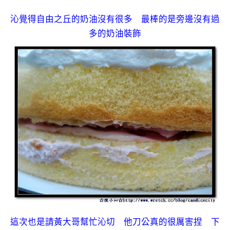
沁覺得自由之丘的奶油沒有很多 最棒的是旁邊沒有過
多的奶油裝飾
這次也是請黃大哥幫忙沁切 他刀公真的很厲害捏 下