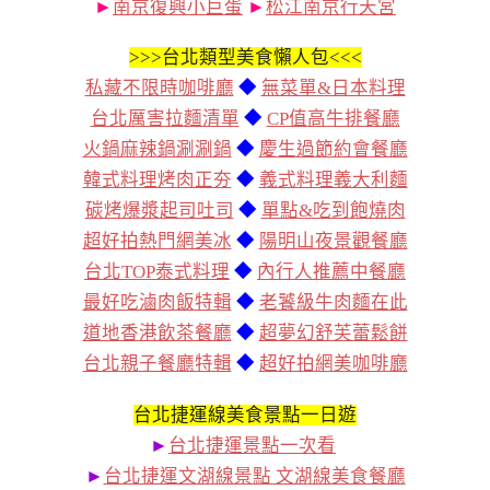
►
南京復興小巨蛋
►
松江南京行天宮
>>>
台北類型美食懶人包<<<
私藏不限時咖啡廳
◆
無菜單&日本料理
台北厲害拉麵清單
◆
CP值高牛排餐廳
火鍋麻辣鍋涮涮鍋
◆
慶生過節約會餐廳
韓式料理烤肉正夯
◆
義式料理義大利麵
碳烤爆漿起司吐司
◆
單點&吃到飽燒肉
超好拍熱門網美冰
◆
陽明山夜景觀餐廳
台北TOP泰式料理
◆
內行人推薦中餐廳
最好吃滷肉飯特輯
◆
老饕級牛肉麵在此
道地香港飲茶餐廳
◆
超夢幻舒芙蕾鬆餅
台北親子餐廳特輯
◆
超好拍網美咖啡廳
台北捷運線美食景點一日遊
►
台北捷運景點一次看
►
台北捷運文湖線景點 文湖線美食餐廳