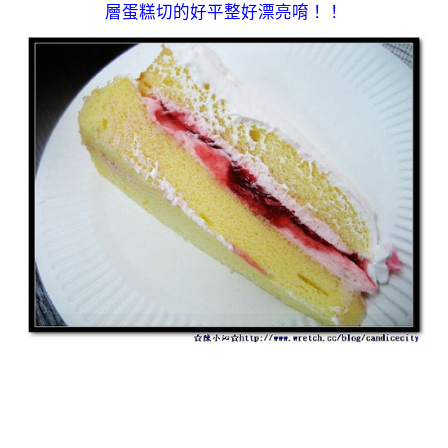
層蛋糕切的好平整好漂亮唷！！