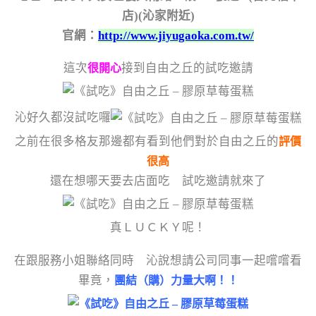
店)(沁家附近)
官網：
http://www.jiyugaoka.com.tw/
這次
接到自由之丘的試吃邀請
很開心
沁好久都沒試吃囉
之前在很多格友那邊都有看到他們對於自由之丘的
評價
很高
還在想哪天要去店面吃 試吃邀請就來了
真ＬＵＣＫＹ呢！
在跟服務小姐聯絡同時 沁說想請公司同事一起嚐嚐看
畢竟，
團結（購）力量大啊！！