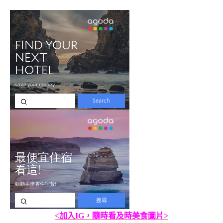
<加入IG，隨時看及時美食圖片>