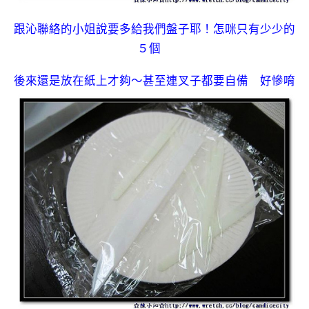
跟沁聯絡的小姐說要多給我們盤子耶！怎咪只有少少的
５個
後來還是放在紙上才夠～甚至連叉子都要自備 好慘唷