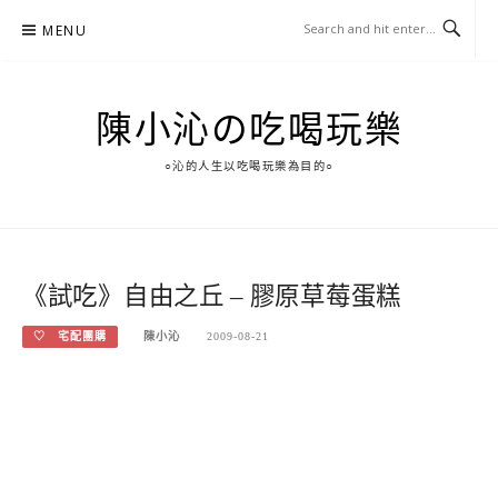
Skip
MENU
to
content
陳小沁の吃喝玩樂
○沁的人生以吃喝玩樂為目的○
《試吃》自由之丘 – 膠原草莓蛋糕
♡ 宅配團購
陳小沁
2009-08-21