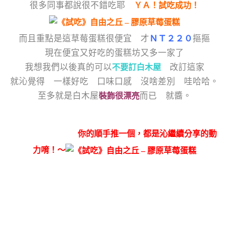
很多同事都說很不錯吃耶
ＹＡ！試吃成功！
而且重點是這草莓蛋糕很便宜 才
ＮＴ２２０
摳摳
現在便宜又好吃的蛋糕坊又多一家了
我想我們以後真的可以
改訂這家
不要訂白木屋
就沁覺得 一樣好吃 口味口感 沒啥差別 哇哈哈。
至多就是白木屋
而已 就醬。
裝飾很漂亮
你的順手推一個，都是沁繼續分享的動
力唷！～