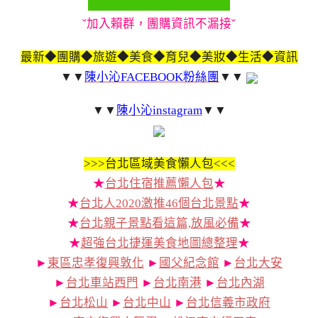
ˇ加入賴群，團購資訊不漏接ˇ
最新◆團購◆旅遊◆美食◆育兒◆美妝◆生活◆資訊
▼▼
陳小沁FACEBOOK粉絲團
▼▼
▼▼
陳小沁instagram
▼▼
>>>
台北區域美食懶人包<<<
★
台北住宿推薦懶人包
★
★
台北人2020激推46個台北景點
★
★
台北親子景點看這篇,放風必備
★
★
超強台北捷運美食地圖總整理
★
►
東區忠孝復興敦化
►
國父紀念館
►
台北大安
►
台北車站西門
►
台北南港
►
台北內湖
►
台北松山
►
台北中山
►
台北信義市政府