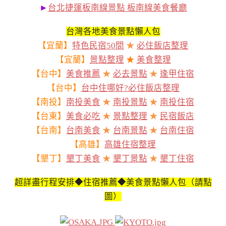
►
台北捷運板南線景點 板南線美食餐廳
台灣各地美食景點懶人包
【宜蘭】
特色民宿50間
★
必住飯店整理
【宜蘭】
景點整理
★
美食整理
【台中】
美食推薦
★
必去景點
★
逢甲住宿
【台中】
台中住哪好?必住飯店整理
【南投】
南投美食
★
南投景點
★
南投住宿
【台東】
美食必吃
★
景點整理
★
民宿飯店
【台南】
台南美食
★
台南景點
★
台南住宿
【高雄】
高雄住宿整理
【墾丁】
墾丁美食
★
墾丁景點
★
墾丁住宿
超詳盡行程安排◆住宿推薦◆美食景點懶人包（請點
圖）