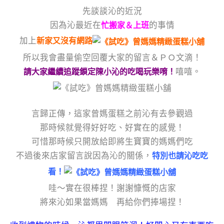
先談談沁的近況
因為沁最近在
的事情
忙搬家＆上班
加上
新家又沒有網路
所以我會盡量偷空回覆大家的留言＆ＰＯ文滴！
嘻嘻。
請大家繼續追蹤鎖定陳小沁的吃喝玩樂唷！
言歸正傳，這家曾媽蛋糕之前沁有去參觀過
那時候就覺得好好吃、好實在的感覺！
可惜那時候只開放給即將生寶寶的媽媽們吃
不過後來店家留言說因為沁的關係，
特別也請沁吃吃
看！
哇～實在很棒捏！謝謝慷慨的店家
將來沁如果當媽媽 再給你們捧場捏！