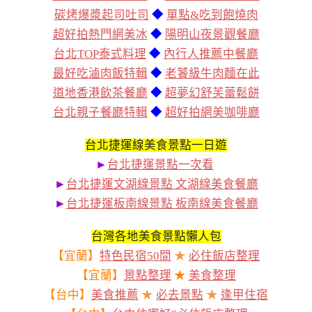
碳烤爆漿起司吐司
◆
單點&吃到飽燒肉
超好拍熱門網美冰
◆
陽明山夜景觀餐廳
台北TOP泰式料理
◆
內行人推薦中餐廳
最好吃滷肉飯特輯
◆
老饕級牛肉麵在此
道地香港飲茶餐廳
◆
超夢幻舒芙蕾鬆餅
台北親子餐廳特輯
◆
超好拍網美咖啡廳
台北捷運線美食景點一日遊
►
台北捷運景點一次看
►
台北捷運文湖線景點 文湖線美食餐廳
►
台北捷運板南線景點 板南線美食餐廳
台灣各地美食景點懶人包
【宜蘭】
特色民宿50間
★
必住飯店整理
【宜蘭】
景點整理
★
美食整理
【台中】
美食推薦
★
必去景點
★
逢甲住宿