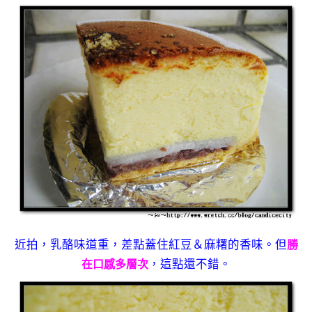
近拍，乳酪味道重，差點蓋住紅豆＆麻糬的香味。但
勝
，這點還不錯。
在口感多層次