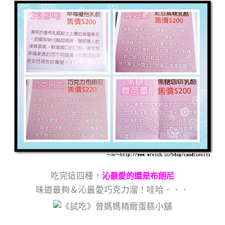
吃完這四種，
沁最愛的還是布朗尼
味道最夠＆沁最愛巧克力溜！哇哈．．．