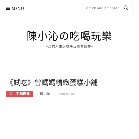
Skip
MENU
to
content
陳小沁の吃喝玩樂
○沁的人生以吃喝玩樂為目的○
《試吃》曾媽媽精緻蛋糕小舖
♡ 宅配團購
陳小沁
2009-07-02