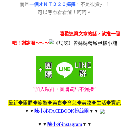
而且
，不是很貴捏！
一個才ＮＴ２２０摳摳
可以考慮看看溜！呵呵。
喜歡這篇文章的話，就推一個
吧！謝謝囉～～～
ˇ加入賴群，團購資訊不漏接ˇ
最新◆團購◆旅遊◆美食◆育兒◆美妝◆生活◆資訊
▼▼
陳小沁FACEBOOK粉絲團
▼▼
▼▼
陳小沁instagram
▼▼