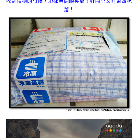
收到禮物的時候，沁都眉開眼笑溜！好開心又有東西吃
溜！