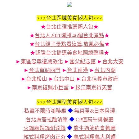
>>>
台北區域美食懶人包<<<
★
台北住宿推薦懶人包
★
★
台北人2020激推46個台北景點
★
★
台北親子景點看這篇,放風必備
★
★
超強台北捷運美食地圖總整理
★
►
東區忠孝復興敦化
►
國父紀念館
►
台北大安
►
台北車站西門
►
台北南港
►
台北內湖
►
台北松山
►
台北中山
►
台北信義市政府
►
南京復興小巨蛋
►
松江南京行天宮
>>>
台北類型美食懶人包<<<
私藏不限時咖啡廳
◆
無菜單&日本料理
台北厲害拉麵清單
◆
CP值高牛排餐廳
火鍋麻辣鍋涮涮鍋
◆
慶生過節約會餐廳
韓式料理烤肉正夯
◆
義式料理義大利麵