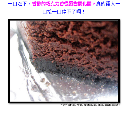
一口吃下，
真的讓人一
香醇的巧克力香從脣齒間化開。
口接一口停不了啊！