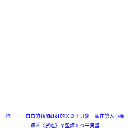
挖．．．白白的麵加紅紅的ＸＯ干貝醬 實在讓人心癢
癢