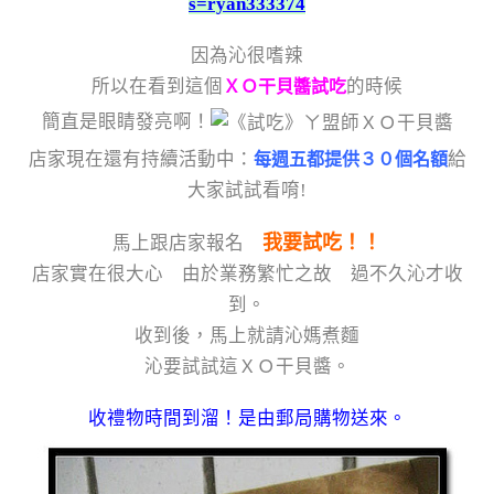
s=ryan333374
因為沁很嗜辣
所以在看到這個
的時候
ＸＯ干貝醬試吃
簡直是眼睛發亮啊！
店家現在還有持續活動中：
給
每週五都提供３０個名額
大家試試看唷!
我要試吃！！
馬上跟店家報名
店家實在很大心 由於業務繁忙之故 過不久沁才收
到。
收到後，馬上就請沁媽煮麵
沁要試試這ＸＯ干貝醬。
收禮物時間到溜！是由郵局購物送來。