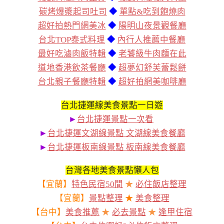
碳烤爆漿起司吐司
◆
單點&吃到飽燒肉
超好拍熱門網美冰
◆
陽明山夜景觀餐廳
台北TOP泰式料理
◆
內行人推薦中餐廳
最好吃滷肉飯特輯
◆
老饕級牛肉麵在此
道地香港飲茶餐廳
◆
超夢幻舒芙蕾鬆餅
台北親子餐廳特輯
◆
超好拍網美咖啡廳
台北捷運線美食景點一日遊
►
台北捷運景點一次看
►
台北捷運文湖線景點 文湖線美食餐廳
►
台北捷運板南線景點 板南線美食餐廳
台灣各地美食景點懶人包
【宜蘭】
特色民宿50間
★
必住飯店整理
【宜蘭】
景點整理
★
美食整理
【台中】
美食推薦
★
必去景點
★
逢甲住宿