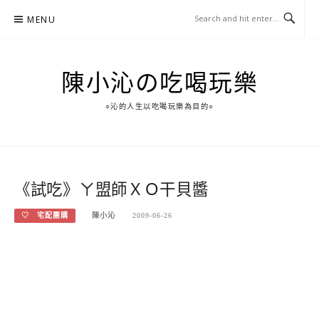
Skip
MENU
to
content
陳小沁の吃喝玩樂
○沁的人生以吃喝玩樂為目的○
《試吃》ㄚ盟師ＸＯ干貝醬
♡ 宅配團購
陳小沁
2009-06-26