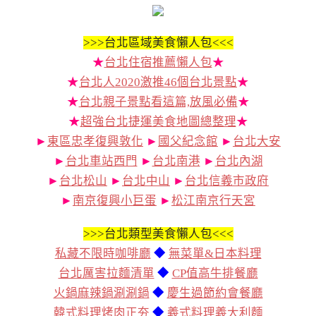
>>>
台北區域美食懶人包<<<
★
台北住宿推薦懶人包
★
★
台北人2020激推46個台北景點
★
★
台北親子景點看這篇,放風必備
★
★
超強台北捷運美食地圖總整理
★
►
東區忠孝復興敦化
►
國父紀念館
►
台北大安
►
台北車站西門
►
台北南港
►
台北內湖
►
台北松山
►
台北中山
►
台北信義市政府
►
南京復興小巨蛋
►
松江南京行天宮
>>>
台北類型美食懶人包<<<
私藏不限時咖啡廳
◆
無菜單&日本料理
台北厲害拉麵清單
◆
CP值高牛排餐廳
火鍋麻辣鍋涮涮鍋
◆
慶生過節約會餐廳
韓式料理烤肉正夯
◆
義式料理義大利麵