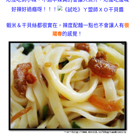
好辣好過癮呀！！！
蝦米＆干貝絲都很實在，辣度配麵一點也不會讓人有
很
的感覺！
陽春