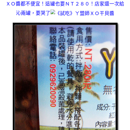
ＸＯ醬都不便宜！這罐也要ＮＴ２８０！店家還一次給
沁兩罐，要哭了