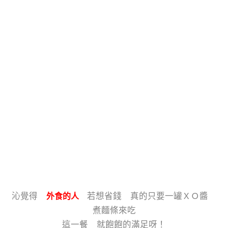
沁覺得
若想省錢 真的只要一罐ＸＯ醬
外食的人
煮麵條來吃
這一餐 就飽飽的滿足呀！