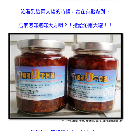
沁看到這兩大罐的時候，實在有點嚇到。
店家怎咪這咪大方啊？！還給沁兩大罐！！