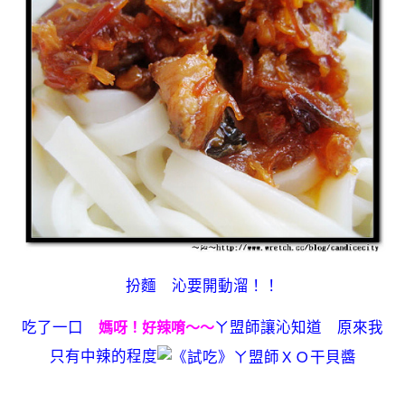
扮麵 沁要開動溜！！
吃了一口
ㄚ盟師讓沁知道 原來我
媽呀！好辣唷～～
只有中辣的程度