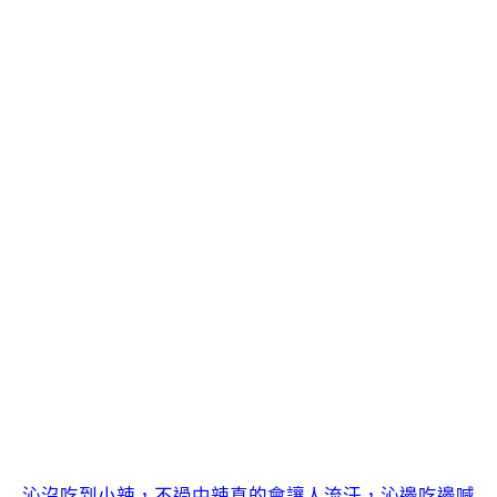
沁沒吃到小辣，不過中辣真的會讓人流汗，沁邊吃邊喊