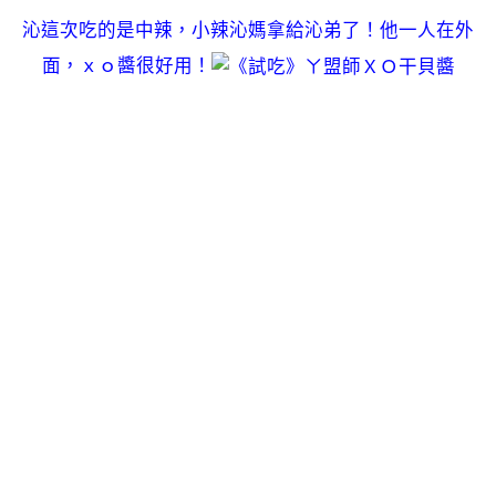
沁這次吃的是中辣，小辣沁媽拿給沁弟了！他一人在外
面，ｘｏ醬很好用！