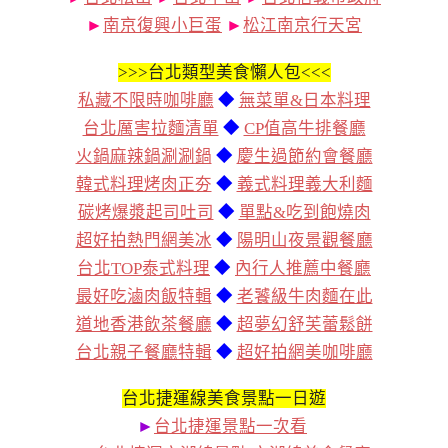
►
南京復興小巨蛋
►
松江南京行天宮
>>>
台北類型美食懶人包<<<
私藏不限時咖啡廳
◆
無菜單&日本料理
台北厲害拉麵清單
◆
CP值高牛排餐廳
火鍋麻辣鍋涮涮鍋
◆
慶生過節約會餐廳
韓式料理烤肉正夯
◆
義式料理義大利麵
碳烤爆漿起司吐司
◆
單點&吃到飽燒肉
超好拍熱門網美冰
◆
陽明山夜景觀餐廳
台北TOP泰式料理
◆
內行人推薦中餐廳
最好吃滷肉飯特輯
◆
老饕級牛肉麵在此
道地香港飲茶餐廳
◆
超夢幻舒芙蕾鬆餅
台北親子餐廳特輯
◆
超好拍網美咖啡廳
台北捷運線美食景點一日遊
►
台北捷運景點一次看