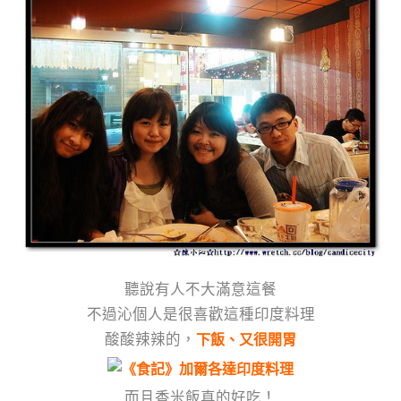
聽說有人不大滿意這餐
不過沁個人是很喜歡這種印度料理
酸酸辣辣的，
下飯、又很開胃
而且香米飯真的好吃！