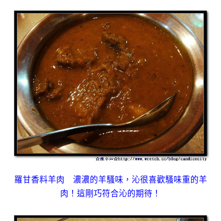
羅甘香料羊肉 濃濃的羊騷味，沁很喜歡騷味重的羊
肉！這剛巧符合沁的期待！