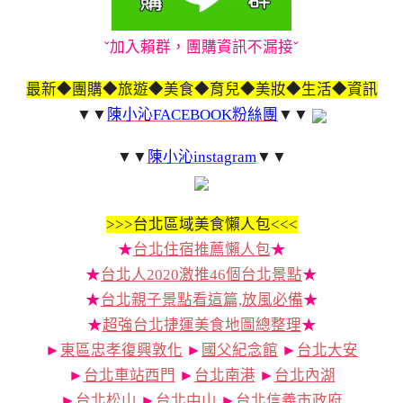
ˇ加入賴群，團購資訊不漏接ˇ
最新◆團購◆旅遊◆美食◆育兒◆美妝◆生活◆資訊
▼▼
陳小沁FACEBOOK粉絲團
▼▼
▼▼
陳小沁instagram
▼▼
>>>
台北區域美食懶人包<<<
★
台北住宿推薦懶人包
★
★
台北人2020激推46個台北景點
★
★
台北親子景點看這篇,放風必備
★
★
超強台北捷運美食地圖總整理
★
►
東區忠孝復興敦化
►
國父紀念館
►
台北大安
►
台北車站西門
►
台北南港
►
台北內湖
►
台北松山
►
台北中山
►
台北信義市政府