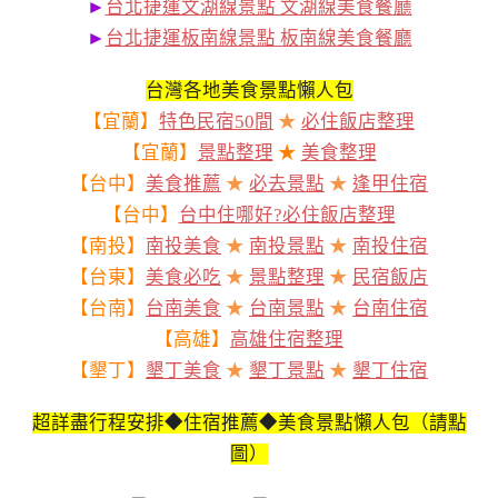
►
台北捷運文湖線景點 文湖線美食餐廳
►
台北捷運板南線景點 板南線美食餐廳
台灣各地美食景點懶人包
【宜蘭】
特色民宿50間
★
必住飯店整理
【宜蘭】
景點整理
★
美食整理
【台中】
美食推薦
★
必去景點
★
逢甲住宿
【台中】
台中住哪好?必住飯店整理
【南投】
南投美食
★
南投景點
★
南投住宿
【台東】
美食必吃
★
景點整理
★
民宿飯店
【台南】
台南美食
★
台南景點
★
台南住宿
【高雄】
高雄住宿整理
【墾丁】
墾丁美食
★
墾丁景點
★
墾丁住宿
超詳盡行程安排◆住宿推薦◆美食景點懶人包（請點
圖）