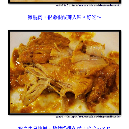
雞腿肉，很嫩很酸辣入味。好吃～
祝鳥生日快樂，雖然過很久啦！哈哈～ＸＤ