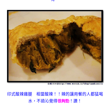
印式酸辣雞腿 相當酸辣！！辣的讓用餐的人都猛喝
水，不過沁覺得
！讚！
很夠勁