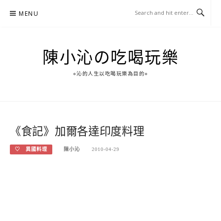
Skip
MENU
to
content
陳小沁の吃喝玩樂
○沁的人生以吃喝玩樂為目的○
《食記》加爾各達印度料理
♡ 異國料理
陳小沁
2010-04-29