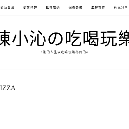
愛玩台灣
愛露營趣
世界旅遊
保養美妝
血拚買買
育兒分享
陳小沁の吃喝玩
○沁的人生以吃喝玩樂為目的○
PIZZA