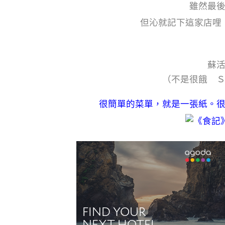
雖然最
但沁就記下這家店哩
蘇
（不是很餓 
很簡單的菜單，就是一張紙。