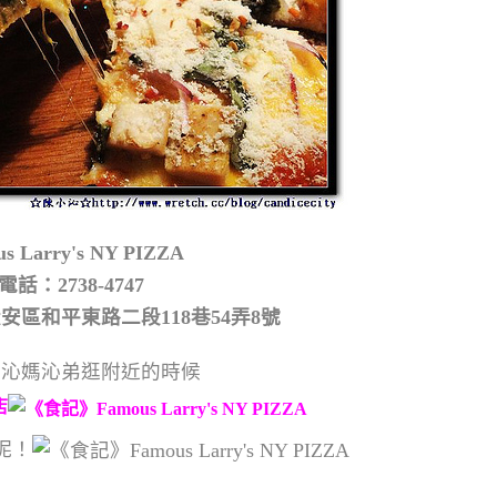
us Larry's NY PIZZA
電話：2738-4747
安區和平東路二段118巷54弄8號
跟沁媽沁弟逛附近的時候
店
呢！