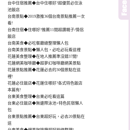
台中住宿推薦◆台中住哪好?超優質必住泳
池飯店
台南景點◆2019激推36個台南景點推薦一次
看!
台南住宿◆住哪好?推薦11間超讚親子/情侶
飯店
台南美食◆必吃餐廳總整理懶人包
台南美食景點◆懶人包，必吃必玩看這裡
花蓮美食整理◆在地人推薦準沒錯37間!
花蓮網美咖啡廳◆超夢幻咖啡廳網美景點
花蓮景點推薦◆花蓮必去的30個景點在這
裡!
花蓮必住飯店◆花蓮住哪好?各式特色飯店
本篇有!
台東美食整理◆台東必吃看這篇
台東必住飯店◆無邊際泳池+特色民宿懶人
包
台東景點推薦◆台東超好玩，必去20景點在
這
台東美食◆網美咖啡廳超好拍總整理!