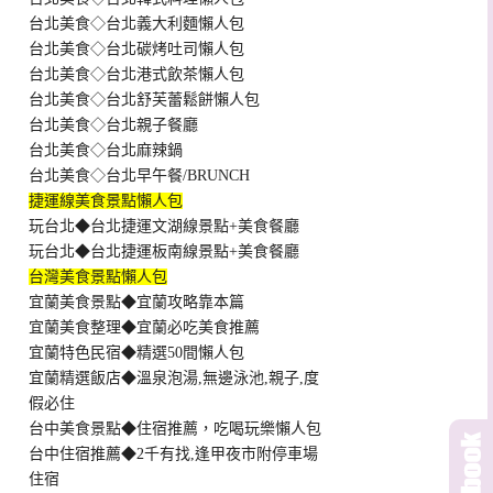
台北美食◇台北義大利麵懶人包
台北美食◇台北碳烤吐司懶人包
台北美食◇台北港式飲茶懶人包
台北美食◇台北舒芙蕾鬆餅懶人包
台北美食◇台北親子餐廳
台北美食◇台北麻辣鍋
台北美食◇台北早午餐/BRUNCH
捷運線美食景點懶人包
玩台北◆台北捷運文湖線景點+美食餐廳
玩台北◆台北捷運板南線景點+美食餐廳
台灣美食景點懶人包
宜蘭美食景點◆宜蘭攻略靠本篇
宜蘭美食整理◆宜蘭必吃美食推薦
宜蘭特色民宿◆精選50間懶人包
宜蘭精選飯店◆溫泉泡湯,無邊泳池,親子,度
假必住
台中美食景點◆住宿推薦，吃喝玩樂懶人包
台中住宿推薦◆2千有找,逢甲夜市附停車場
住宿