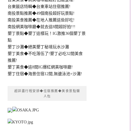
台東飯店特輯◆台東車站住宿推薦!
南投景點推薦◆49個南投超好玩景點!
南投美食推薦◆在地人推薦這些好吃!
南投網美咖啡廳◆就去這8間超好拍!!!
墾丁景點◆墾丁這樣玩！IG激推36個墾丁景
點
墾丁沙灘◆絕美墾丁秘境玩水沙灘
墾丁美食◆不吃落伍了!墾丁必吃32間美食
推薦!
墾丁美食◆這8間IG爆紅網美咖啡廳!
墾丁住宿◆海景住宿12間,無邊泳池+沙灘!
超詳盡行程安排◆住宿推薦◆美食景點懶
人包