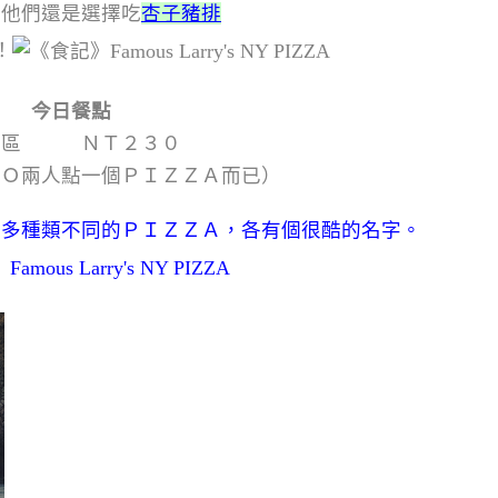
後他們還是選擇吃
杏子豬排
！
今日餐點
活區 ＮＴ２３０
ＳＯ兩人點一個ＰＩＺＺＡ而已）
很多種類不同的ＰＩＺＺＡ，各有個很酷的名字。