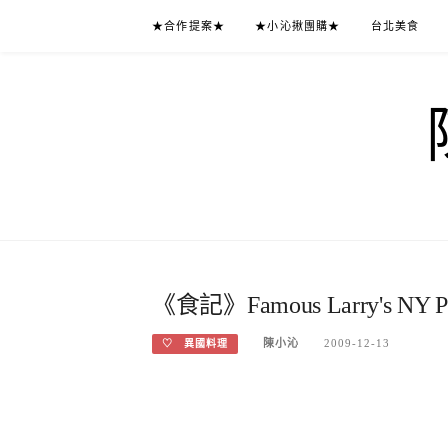
Skip
★合作提案★
★小沁揪團購★
台北美食
to
content
《食記》Famous Larry's NY 
陳小沁
2009-12-13
♡ 異國料理