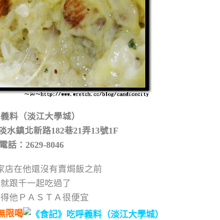
呼義料（淡江大學城）
水鎮北新路182巷21弄13號1F
電話：2629-8046
家店在他還沒有賣焗飯之前
我就跟千一起吃過了
覺得他ＰＡＳＴＡ很便宜
無限喝