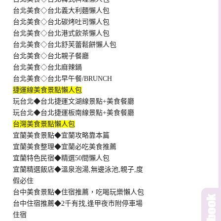
台北美食◇台北義大利麵懶人包
台北美食◇台北碳烤吐司懶人包
台北美食◇台北港式飲茶懶人包
台北美食◇台北舒芙蕾鬆餅懶人包
台北美食◇台北親子餐廳
台北美食◇台北麻辣鍋
台北美食◇台北早午餐/BRUNCH
捷運線美食景點懶人包
玩台北◆台北捷運文湖線景點+美食餐廳
玩台北◆台北捷運板南線景點+美食餐廳
台灣美食景點懶人包
宜蘭美食景點◆宜蘭攻略靠本篇
宜蘭美食整理◆宜蘭必吃美食推薦
宜蘭特色民宿◆精選50間懶人包
宜蘭精選飯店◆溫泉泡湯,無邊泳池,親子,度
假必住
台中美食景點◆住宿推薦，吃喝玩樂懶人包
台中住宿推薦◆2千有找,逢甲夜市附停車場
住宿