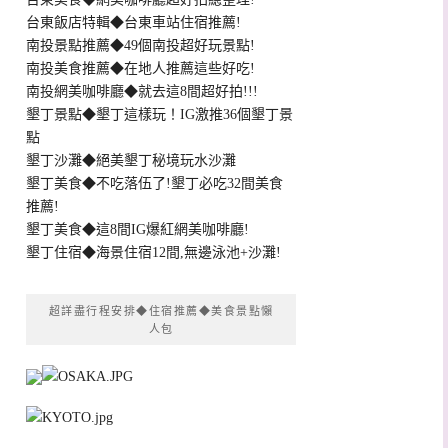
台東飯店特輯◆台東車站住宿推薦!
南投景點推薦◆49個南投超好玩景點!
南投美食推薦◆在地人推薦這些好吃!
南投網美咖啡廳◆就去這8間超好拍!!!
墾丁景點◆墾丁這樣玩！IG激推36個墾丁景
點
墾丁沙灘◆絕美墾丁秘境玩水沙灘
墾丁美食◆不吃落伍了!墾丁必吃32間美食
推薦!
墾丁美食◆這8間IG爆紅網美咖啡廳!
墾丁住宿◆海景住宿12間,無邊泳池+沙灘!
超詳盡行程安排◆住宿推薦◆美食景點懶
人包