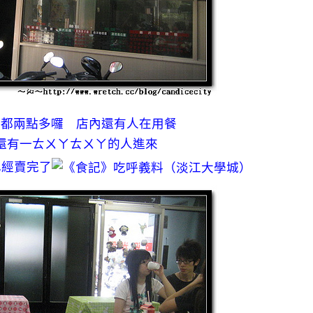
 都兩點多囉 店內還有人在用餐
還有一ㄊㄨㄚㄊㄨㄚ的人進來
已經賣完了