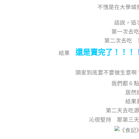
不愧是在大學城
話說，這
第一次去
第二次去吃 
還是賣完了！！！
結果
頭家到底要不要做生意啊
我們都６
居然
結果
第二天去吃
沁很堅持 那第三