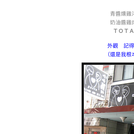
青醬燻
奶油醬
ＴＯ
外觀 記
（還是我根