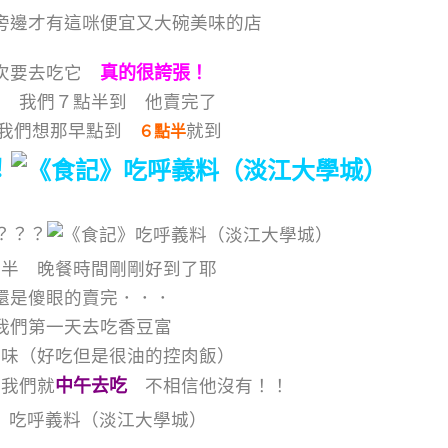
旁邊才有這咪便宜又大碗美味的店
次要去吃它
真的很誇張！
吃 我們７點半到 他賣完了
我們想那早點到
就到
６點半
！
？？？
點半 晚餐時間剛剛好到了耶
還是傻眼的賣完．．．
我們第一天去吃香豆富
源味（好吃但是很油的控肉飯）
天我們就
中午去吃
不相信他沒有！！