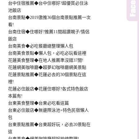
台中住宿推薦◆台中住哪好?超優質必住泳
池飯店
台南景點◆2019激推36個台南景點推薦一次
看!
台南住宿◆住哪好?推薦11間超讚親子/情侶
飯店
台南美食◆必吃餐廳總整理懶人包
台南美食景點◆懶人包，必吃必玩看這裡
花蓮美食整理◆在地人推薦準沒錯37間!
花蓮網美咖啡廳◆超夢幻咖啡廳網美景點
花蓮景點推薦◆花蓮必去的30個景點在這
裡!
花蓮必住飯店◆花蓮住哪好?各式特色飯店
本篇有!
台東美食整理◆台東必吃看這篇
台東必住飯店◆無邊際泳池+特色民宿懶人
包
台東景點推薦◆台東超好玩，必去20景點在
這
台東美食◆網美咖啡廳超好拍總整理!