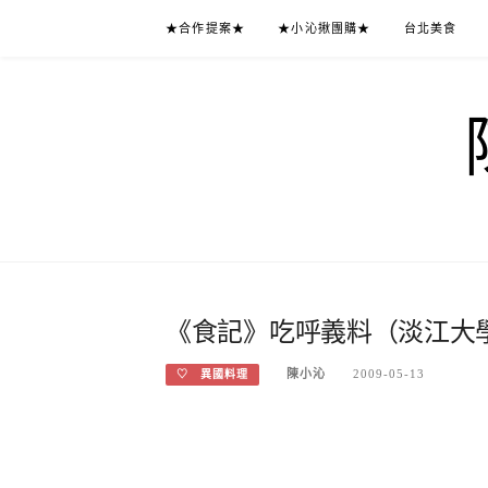
Skip
★合作提案★
★小沁揪團購★
台北美食
to
content
《食記》吃呼義料（淡江大
陳小沁
2009-05-13
♡ 異國料理