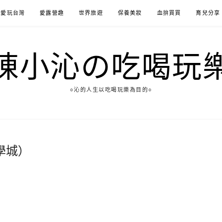
愛玩台灣
愛露營趣
世界旅遊
保養美妝
血拚買買
育兒分享
陳小沁の吃喝玩
○沁的人生以吃喝玩樂為目的○
學城）