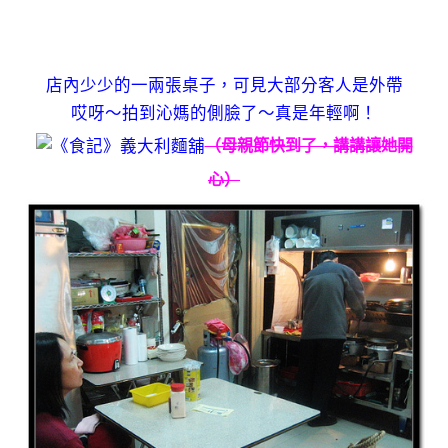
店內少少的一兩張桌子，可見大部分客人是外帶
哎呀～拍到沁媽的側臉了～真是年輕啊！
（母親節快到了，講講讓她開
心）