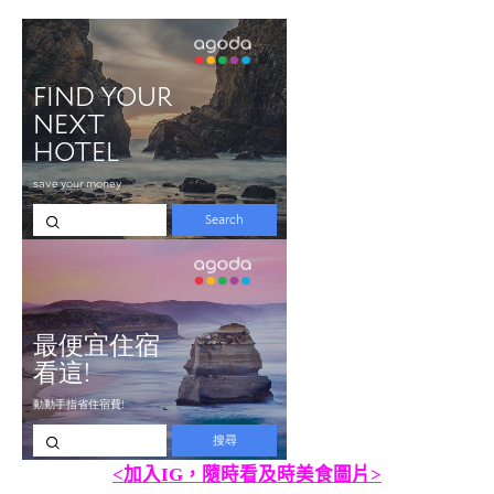
<加入IG，隨時看及時美食圖片>