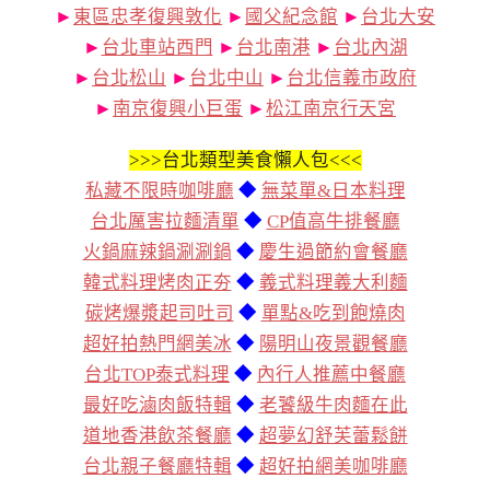
►
東區忠孝復興敦化
►
國父紀念館
►
台北大安
►
台北車站西門
►
台北南港
►
台北內湖
►
台北松山
►
台北中山
►
台北信義市政府
►
南京復興小巨蛋
►
松江南京行天宮
>>>
台北類型美食懶人包<<<
私藏不限時咖啡廳
◆
無菜單&日本料理
台北厲害拉麵清單
◆
CP值高牛排餐廳
火鍋麻辣鍋涮涮鍋
◆
慶生過節約會餐廳
韓式料理烤肉正夯
◆
義式料理義大利麵
碳烤爆漿起司吐司
◆
單點&吃到飽燒肉
超好拍熱門網美冰
◆
陽明山夜景觀餐廳
台北TOP泰式料理
◆
內行人推薦中餐廳
最好吃滷肉飯特輯
◆
老饕級牛肉麵在此
道地香港飲茶餐廳
◆
超夢幻舒芙蕾鬆餅
台北親子餐廳特輯
◆
超好拍網美咖啡廳