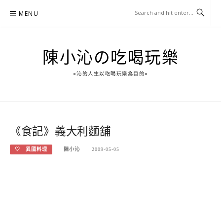
Skip
MENU
to
content
陳小沁の吃喝玩樂
○沁的人生以吃喝玩樂為目的○
《食記》義大利麵舖
♡ 異國料理
陳小沁
2009-05-05