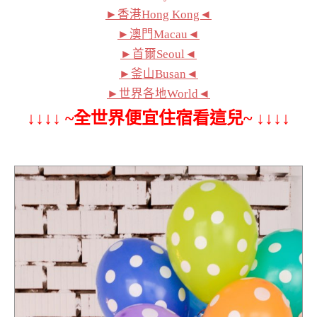
►香港Hong Kong◄
►澳門Macau◄
►首爾Seoul◄
►釜山Busan◄
►世界各地World◄
↓↓↓↓ ~全世界便宜住宿看這兒~ ↓↓↓↓