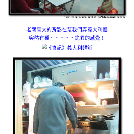
老闆高大的背影在幫我們弄義大利麵
突然有種‧‧‧‧‧詭異的感覺！