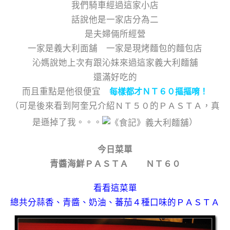
我們騎車經過這家小店
話說他是一家店分為二
是夫婦倆所經營
一家是義大利面舖 一家是現烤麵包的麵包店
沁媽說她上次有跟沁妹來過這家義大利麵舖
還滿好吃的
而且重點是他很便宜
每樣都才ＮＴ６０摳摳唷！
（可是後來看到阿奎兄介紹ＮＴ５０的ＰＡＳＴＡ，真
是遜掉了我。。。
）
今日菜單
青醬海鮮ＰＡＳＴＡ ＮＴ６０
看看這菜單
總共分蒜香、青醬、奶油、蕃茄４種口味的ＰＡＳＴＡ