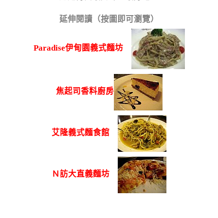
延伸閱讀（按圖即可瀏覽）
Paradise伊甸園義式麵坊
焦起司香料廚房
艾隆義式麵食館
Ｎ訪大直義麵坊