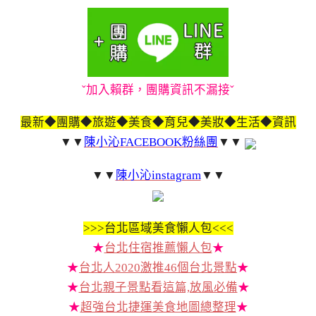
ˇ加入賴群，團購資訊不漏接ˇ
最新◆團購◆旅遊◆美食◆育兒◆美妝◆生活◆資訊
▼▼
陳小沁FACEBOOK粉絲團
▼▼
▼▼
陳小沁instagram
▼▼
>>>
台北區域美食懶人包<<<
★
台北住宿推薦懶人包
★
★
台北人2020激推46個台北景點
★
★
台北親子景點看這篇,放風必備
★
★
超強台北捷運美食地圖總整理
★