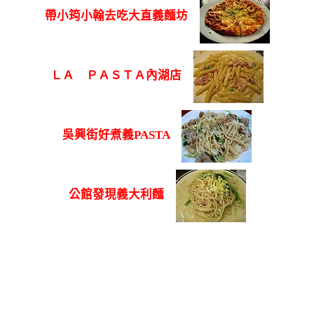
帶小筠小翰去吃大直義麵坊
ＬＡ ＰＡＳＴＡ內湖店
吳興街好煮義PASTA
公館發現義大利麵