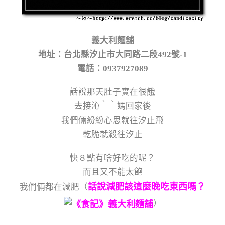
義大利麵舖
地址：台北縣汐止市大同路二段492號-1
電話：0937927089
話說那天肚子實在很餓
去接沁‵‵媽回家後
我們倆紛紛心思就往汐止飛
乾脆就殺往汐止
快８點有啥好吃的呢？
而且又不能太飽
話說減肥該這麼晚吃東西嗎？
我們倆都在減肥（
）