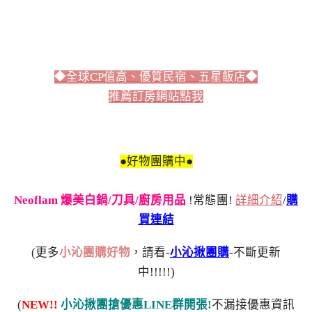
◆全球CP值高、優質民宿、五星飯店◆
推薦訂房網站點我
●好物團購中●
Neoflam 爆美白鍋/刀具/廚房用品
!常態團!
詳細介紹
/
購
買連結
(更多
小沁團購好物
，請看-
小沁揪團購
-不斷更新
中!!!!!)
(
NEW!!
小沁揪團搶優惠LINE群開張!
不漏接優惠資訊