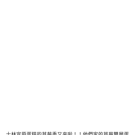
士林宣原蛋糕的草莓季又來啦！！他們家的草莓雙層蛋