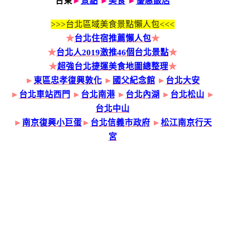
台東
►
景點
►
美食
►
優惠飯店
>>>
台北區域美食景點懶人包<<<
★
台北住宿推薦懶人包
★
★
台北人2019激推46個台北景點
★
★
超強台北捷運美食地圖總整理
★
►
東區忠孝復興敦化
►
國父紀念館
►
台北大安
►
台北車站西門
►
台北南港
►
台北內湖
►
台北松山
►
台北中山
►
南京復興小巨蛋
►
台北信義市政府
►
松江南京行天
宮