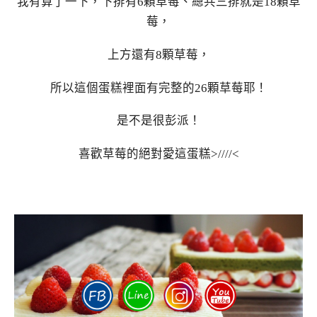
我有算了一下，下排有6顆草莓、總共三排就是18顆草
莓，
上方還有8顆草莓，
所以這個蛋糕裡面有完整的26顆草莓耶！
是不是很彭派！
喜歡草莓的絕對愛這蛋糕>////<