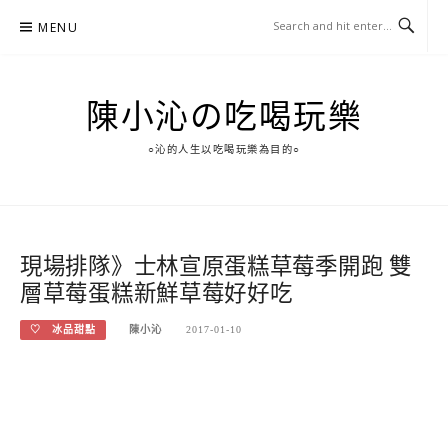
Skip
MENU
to
content
陳小沁の吃喝玩樂
○沁的人生以吃喝玩樂為目的○
現場排隊》士林宣原蛋糕草莓季開跑 雙
層草莓蛋糕新鮮草莓好好吃
♡ 冰品甜點
陳小沁
2017-01-10