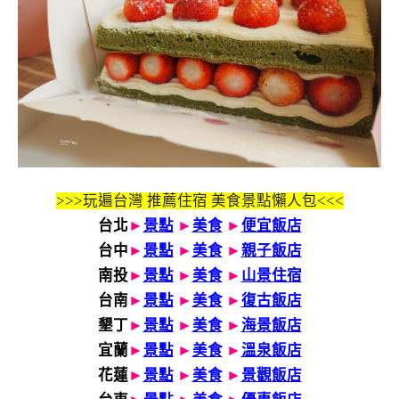
>>>玩遍台灣 推薦住宿 美食景點懶人包<<<
台北
►
景點
►
美食
►
便宜飯店
台中
►
景點
►
美食
►
親子飯店
南投
►
景點
►
美食
►
山景住宿
台南
►
景點
►
美食
►
復古飯店
墾丁
►
景點
►
美食
►
海景飯店
宜蘭
►
景點
►
美食
►
溫泉飯店
花蓮
►
景點
►
美食
►
景觀飯店