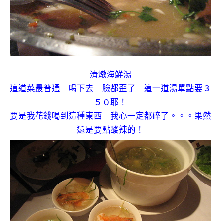
清燉海鮮湯
這道菜最普通 喝下去 臉都歪了 這一道湯單點要３
５０耶！
要是我花錢喝到這種東西 我心一定都碎了。。。果然
還是要點酸辣的！