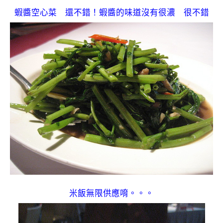
蝦醬空心菜 還不錯！蝦醬的味道沒有很濃 很不錯
米飯無限供應唷。。。