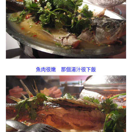
魚肉很嫩 那個湯汁很下飯