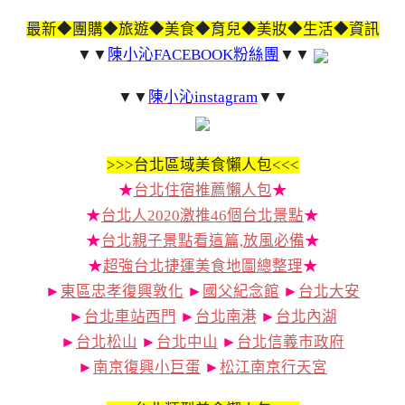
最新◆團購◆旅遊◆美食◆育兒◆美妝◆生活◆資訊
▼▼
陳小沁FACEBOOK粉絲團
▼▼
▼▼
陳小沁instagram
▼▼
>>>
台北區域美食懶人包<<<
★
台北住宿推薦懶人包
★
★
台北人2020激推46個台北景點
★
★
台北親子景點看這篇,放風必備
★
★
超強台北捷運美食地圖總整理
★
►
東區忠孝復興敦化
►
國父紀念館
►
台北大安
►
台北車站西門
►
台北南港
►
台北內湖
►
台北松山
►
台北中山
►
台北信義市政府
►
南京復興小巨蛋
►
松江南京行天宮