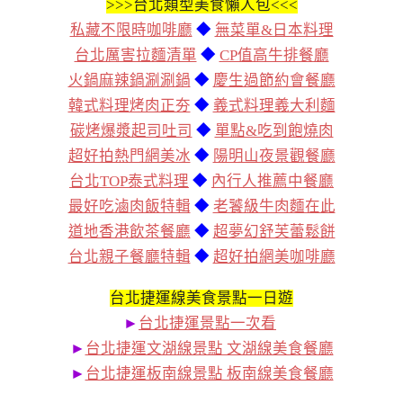
>>>
台北類型美食懶人包<<<
私藏不限時咖啡廳
◆
無菜單&日本料理
台北厲害拉麵清單
◆
CP值高牛排餐廳
火鍋麻辣鍋涮涮鍋
◆
慶生過節約會餐廳
韓式料理烤肉正夯
◆
義式料理義大利麵
碳烤爆漿起司吐司
◆
單點&吃到飽燒肉
超好拍熱門網美冰
◆
陽明山夜景觀餐廳
台北TOP泰式料理
◆
內行人推薦中餐廳
最好吃滷肉飯特輯
◆
老饕級牛肉麵在此
道地香港飲茶餐廳
◆
超夢幻舒芙蕾鬆餅
台北親子餐廳特輯
◆
超好拍網美咖啡廳
台北捷運線美食景點一日遊
►
台北捷運景點一次看
►
台北捷運文湖線景點 文湖線美食餐廳
►
台北捷運板南線景點 板南線美食餐廳