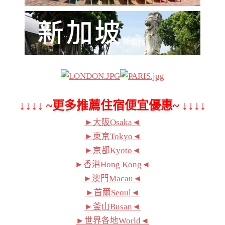
↓↓↓↓ ~更多推薦住宿便宜優惠~ ↓↓↓↓
►大阪Osaka◄
►東京Tokyo◄
►京都Kyoto◄
►香港Hong Kong◄
►澳門Macau◄
►首爾Seoul◄
►釜山Busan◄
►世界各地World◄