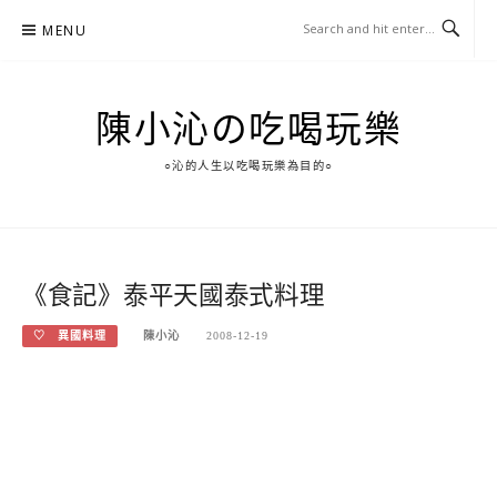
Skip
MENU
to
content
陳小沁の吃喝玩樂
○沁的人生以吃喝玩樂為目的○
《食記》泰平天國泰式料理
♡ 異國料理
陳小沁
2008-12-19