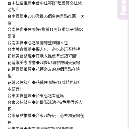
台中住宿推薦◆台中住哪好?超優質必住泳
池飯店
台南景點◆2019激推36個台南景點推薦一次
看!
台南住宿◆住哪好?推薦11間超讚親子/情侶
飯店
台南美食◆必吃餐廳總整理懶人包
台南美食景點◆懶人包，必吃必玩看這裡
花蓮美食整理◆在地人推薦準沒錯37間!
花蓮網美咖啡廳◆超夢幻咖啡廳網美景點
花蓮景點推薦◆花蓮必去的30個景點在這
裡!
花蓮必住飯店◆花蓮住哪好?各式特色飯店
本篇有!
台東美食整理◆台東必吃看這篇
台東必住飯店◆無邊際泳池+特色民宿懶人
包
台東景點推薦◆台東超好玩，必去20景點在
這
台東美食◆網美咖啡廳超好拍總整理!