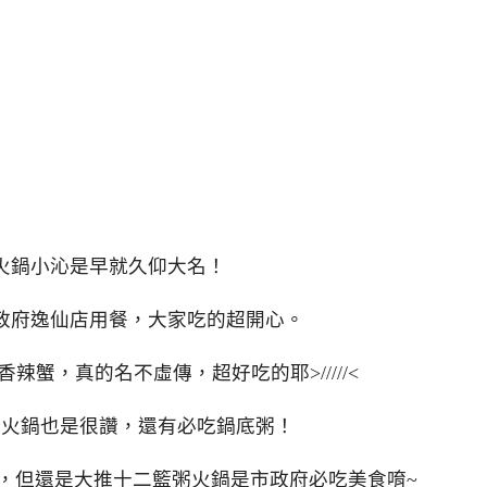
火鍋小沁是早就久仰大名！
政府逸仙店用餐，大家吃的超開心。
辣蟹，真的名不虛傳，超好吃的耶>/////<
蟹火鍋也是很讚，還有必吃鍋底粥！
，但還是大推十二籃粥火鍋是市政府必吃美食唷~