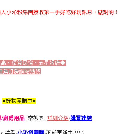
入小沁粉絲團接收第一手好吃好玩訊息，感謝喲!!
值高、優質民宿、五星飯店◆
推薦訂房網站點我
●好物團購中●
刀具/廚房用品
!常態團!
詳細介紹
/
購買連結
，請看-
小沁揪團購
-不斷更新中!!!!!)