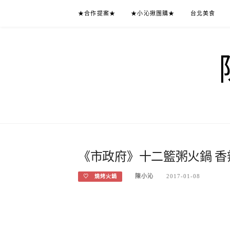
Skip
★合作提案★
★小沁揪團購★
台北美食
to
content
《市政府》十二籃粥火鍋 香
陳小沁
2017-01-08
♡ 燒烤火鍋