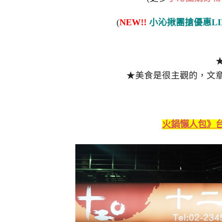
(
NEW!!
小沁揪團搶優惠LI
★美食是很主觀的，文
火鍋懶人包》台