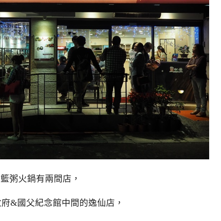
二籃粥火鍋有兩間店，
政府&國父紀念館中間的逸仙店，