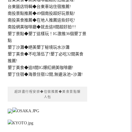
台東飯店特輯◆台東車站住宿推薦!
南投景點推薦◆49個南投超好玩景點!
南投美食推薦◆在地人推薦這些好吃!
南投網美咖啡廳◆就去這8間超好拍!!!
墾丁景點◆墾丁這樣玩！IG激推36個墾丁景
點
墾丁沙灘◆絕美墾丁秘境玩水沙灘
墾丁美食◆不吃落伍了!墾丁必吃32間美食
推薦!
墾丁美食◆這8間IG爆紅網美咖啡廳!
墾丁住宿◆海景住宿12間,無邊泳池+沙灘!
超詳盡行程安排◆住宿推薦◆美食景點懶
人包