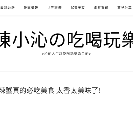
愛玩台灣
愛露營趣
世界旅遊
保養美妝
血拚買買
育兒分享
陳小沁の吃喝玩
○沁的人生以吃喝玩樂為目的○
辣蟹真的必吃美食 太香太美味了!