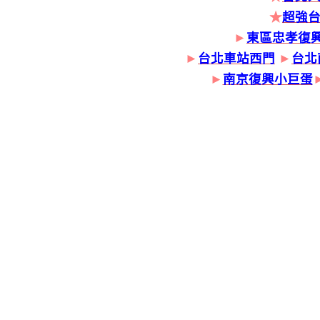
★
超強
►
東區忠孝復
►
台北車站西門
►
台北
►
南京復興小巨蛋