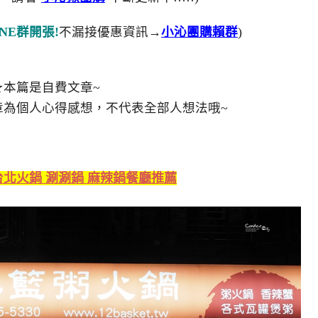
NE群開張!
不漏接優惠資訊→
小沁團購賴群
)
★本篇是自費文章~
章為個人心得感想，不代表全部人想法哦~
北火鍋 涮涮鍋 麻辣鍋餐廳推薦