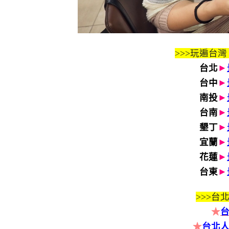
>>>玩遍台灣
台北
►
台中
►
南投
►
台南
►
墾丁
►
宜蘭
►
花蓮
►
台東
►
>>>
台北
★
★
台北人