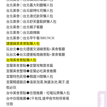
台北美食◇台北義大利麵懶人包
台北美食◇台北碳烤吐司懶人包
台北美食◇台北港式飲茶懶人包
台北美食◇台北舒芙蕾鬆餅懶人包
台北美食◇台北親子餐廳
台北美食◇台北麻辣鍋
台北美食◇台北早午餐/BRUNCH
捷運線美食景點懶人包
玩台北◆台北捷運文湖線景點+美食餐廳
玩台北◆台北捷運板南線景點+美食餐廳
台灣美食景點懶人包
宜蘭美食景點◆宜蘭攻略靠本篇
宜蘭美食整理◆宜蘭必吃美食推薦
宜蘭特色民宿◆精選50間懶人包
宜蘭精選飯店◆溫泉泡湯,無邊泳池,親子,度
假必住
台中美食景點◆住宿推薦，吃喝玩樂懶人包
台中住宿推薦◆2千有找,逢甲夜市附停車場
住宿