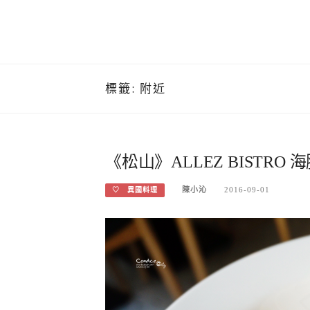
標籤:
附近
《松山》ALLEZ BISTR
陳小沁
2016-09-01
♡ 異國料理