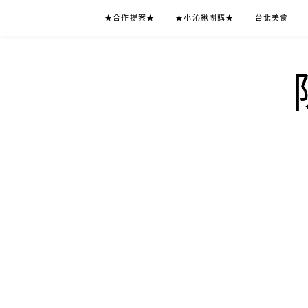
Skip
★合作提案★
★小沁揪團購★
台北美食
to
content