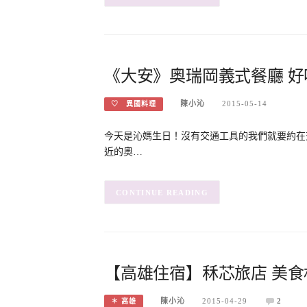
《大安》奧瑞岡義式餐廳 好
陳小沁
2015-05-14
♡ 異國料理
今天是沁媽生日！沒有交通工具的我們就要約在
近的奧…
CONTINUE READING
【高雄住宿】秝芯旅店 美食
陳小沁
2015-04-29
2
＊ 高雄