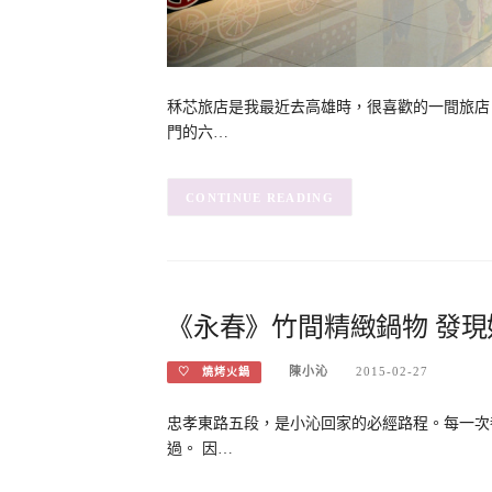
秝芯旅店是我最近去高雄時，很喜歡的一間旅店
門的六…
CONTINUE READING
《永春》竹間精緻鍋物 發現好
陳小沁
2015-02-27
♡ 燒烤火鍋
忠孝東路五段，是小沁回家的必經路程。每一次
過。 因…