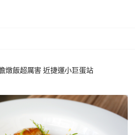
O 海膽燉飯超厲害 近捷運小巨蛋站