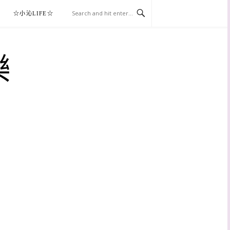
☆小沁LIFE☆
樂