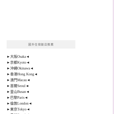
國外住宿飯店推薦
►大阪Osaka◄
►京都Kyoto◄
►沖繩Okinawa◄
►香港Hong Kong◄
►澳門Macau◄
►首爾Seoul◄
►釜山Busan◄
►巴黎Paris◄
►倫敦London◄
►東京Tokyo◄