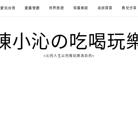
愛玩台灣
愛露營趣
世界旅遊
保養美妝
血拚買買
育兒分享
陳小沁の吃喝玩
○沁的人生以吃喝玩樂為目的○