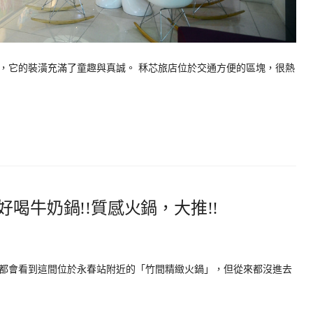
，它的裝潢充滿了童趣與真誠。 秝芯旅店位於交通方便的區塊，很熱
喝牛奶鍋!!質感火鍋，大推!!
都會看到這間位於永春站附近的「竹間精緻火鍋」，但從來都沒進去