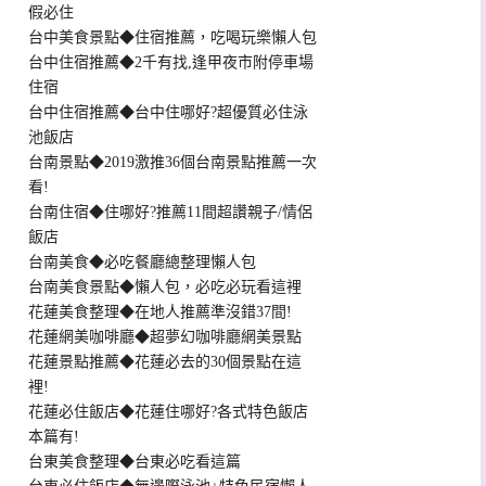
假必住
台中美食景點◆住宿推薦，吃喝玩樂懶人包
台中住宿推薦◆2千有找,逢甲夜市附停車場
住宿
台中住宿推薦◆台中住哪好?超優質必住泳
池飯店
台南景點◆2019激推36個台南景點推薦一次
看!
台南住宿◆住哪好?推薦11間超讚親子/情侶
飯店
台南美食◆必吃餐廳總整理懶人包
台南美食景點◆懶人包，必吃必玩看這裡
花蓮美食整理◆在地人推薦準沒錯37間!
花蓮網美咖啡廳◆超夢幻咖啡廳網美景點
花蓮景點推薦◆花蓮必去的30個景點在這
裡!
花蓮必住飯店◆花蓮住哪好?各式特色飯店
本篇有!
台東美食整理◆台東必吃看這篇