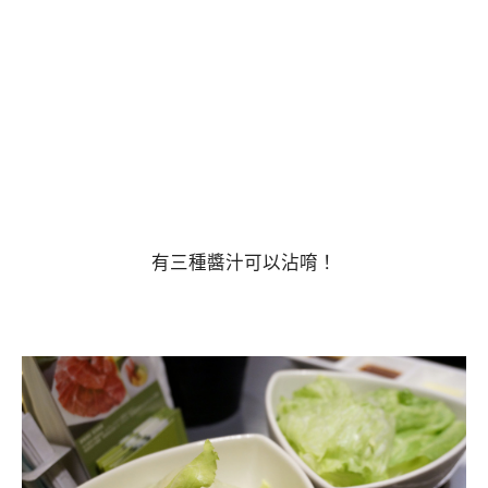
有三種醬汁可以沾唷！