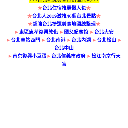
>>>
台北區域美食景點懶人包<<<
★
台北住宿推薦懶人包
★
★
台北人2019激推46個台北景點
★
★
超強台北捷運美食地圖總整理
★
►
東區忠孝復興敦化
►
國父紀念館
►
台北大安
►
台北車站西門
►
台北南港
►
台北內湖
►
台北松山
►
台北中山
►
南京復興小巨蛋
►
台北信義市政府
►
松江南京行天
宮