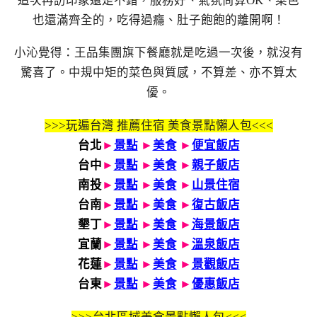
這次再訪印象還是不錯，服務好、氣氛尚算OK、菜色
也還滿齊全的，吃得過癮、肚子飽飽的離開啊！
小沁覺得：王品集團旗下餐廳就是吃過一次後，就沒有
驚喜了。中規中矩的菜色與質感，不算差、亦不算太
優。
>>>玩遍台灣 推薦住宿 美食景點懶人包<<<
台北
►
景點
►
美食
►
便宜飯店
台中
►
景點
►
美食
►
親子飯店
南投
►
景點
►
美食
►
山景住宿
台南
►
景點
►
美食
►
復古飯店
墾丁
►
景點
►
美食
►
海景飯店
宜蘭
►
景點
►
美食
►
溫泉飯店
花蓮
►
景點
►
美食
►
景觀飯店
台東
►
景點
►
美食
►
優惠飯店