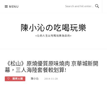
Skip
MENU
to
content
陳小沁の吃喝玩樂
○沁的人生以吃喝玩樂為目的○
《松山》原燒優質原味燒肉 京華城新開
幕，三人海陸套餐較划算!
♡ 燒烤火鍋
陳小沁
2014-11-28