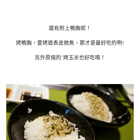
還有附上鴨胸呢！
烤鴨胸，要烤道表皮微焦，那才是最好吃的咧!
另外原燒的ˊ烤玉米也好吃唷！