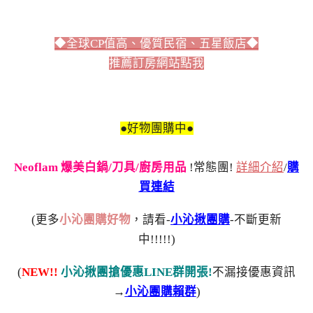
◆全球CP值高、優質民宿、五星飯店◆
推薦訂房網站點我
●好物團購中●
Neoflam 爆美白鍋/刀具/廚房用品
!常態團!
詳細介紹
/
購
買連結
(更多
小沁團購好物
，請看-
小沁揪團購
-不斷更新
中!!!!!)
(
NEW!!
小沁揪團搶優惠LINE群開張!
不漏接優惠資訊
→
小沁團購賴群
)