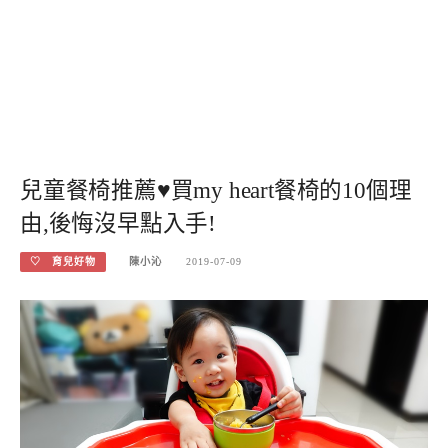
兒童餐椅推薦♥買my heart餐椅的10個理
由,後悔沒早點入手!
♡ 育兒好物
陳小沁
2019-07-09