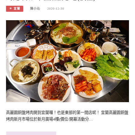
＊ 宜蘭
陳小沁
2020-12-30
高麗園銅盤烤肉開到宜蘭囉！也是東部的第一間店呢！ 宜蘭高麗園銅盤
烤肉新月市場位於新月廣場4樓(價位/開幕活動分…