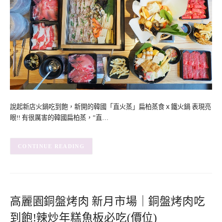
說起新店火鍋吃到飽，新開的韓國「直火蒸」扁柏蒸食ｘ鐵火鍋 表現亮
眼!! 有很厲害的韓國扁柏蒸，”直…
CONTINUE READING
高麗園銅盤烤肉 新月市場｜銅盤烤肉吃
到飽!辣炒年糕魚板必吃(價位)