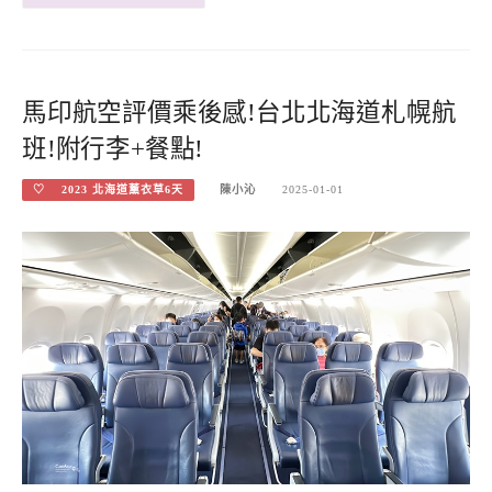
馬印航空評價乘後感!台北北海道札幌航
班!附行李+餐點!
♡ 2023 北海道薰衣草6天
陳小沁
2025-01-01