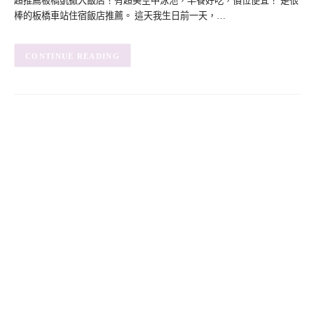
超推薦板橋凱撒大飯店！有超美空中泳池，早餐好吃，價位便宜！ 是很
棒的板橋車站住宿飯店推薦。 這天我生日前一天，…
CONTINUE READING