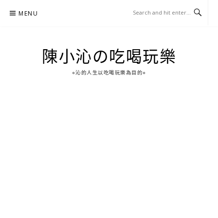
Skip
MENU
to
content
陳小沁の吃喝玩樂
○沁的人生以吃喝玩樂為目的○