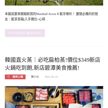
本篇就要來開箱新買的Marshall Acton II 藍牙喇叭！ 露營必備的好朋
友：藍芽音箱(入手價位+心得…
CONTINUE READING
韓國直火蒸｜必吃扁柏蒸!價位$349新店
火鍋吃到飽,新店碧潭美食推薦!
♡ 燒烤火鍋
陳小沁
2021-01-21