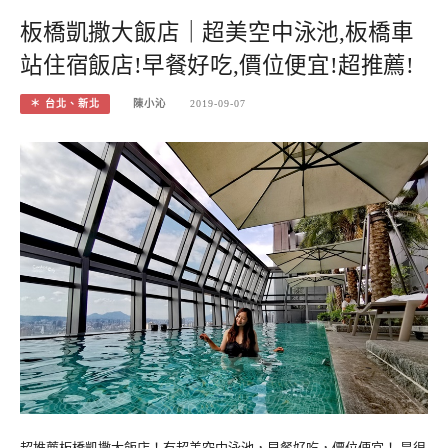
板橋凱撒大飯店｜超美空中泳池,板橋車
站住宿飯店!早餐好吃,價位便宜!超推薦!
＊ 台北、新北
陳小沁
2019-09-07