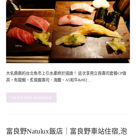
大名鼎鼎的台北魚市上引水產終於插旗！ 這次享用立吞壽司套餐CP值
高，有龍蝦、炙燒握壽司、海膽、A5和牛&#82…
CONTINUE READING
富良野Natulux飯店｜富良野車站住宿,泡