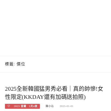
標籤:
價位
2025全新韓國猛男秀必看｜真的帥慘!女
性限定(KKDAY還有加碼送拍照)
♡ 2023 首爾 5天4夜
陳小沁
2025-01-01