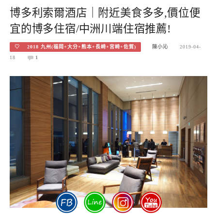
博多利索爾酒店｜附近美食多多,價位便
宜的博多住宿/中洲川端住宿推薦!
♡ 2018 九州(福岡+大分+熊本+長崎+宮崎+佐賀)
陳小沁
2019-04-
18
1