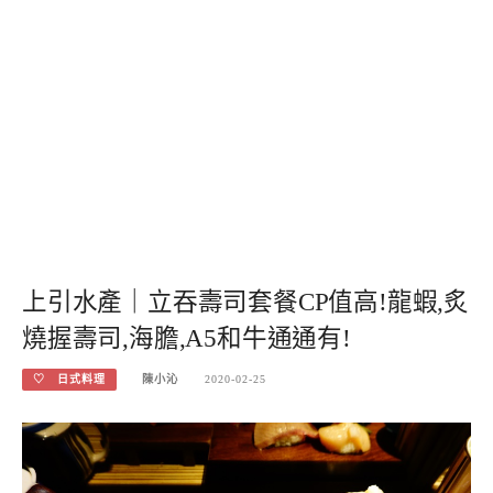
上引水產｜立吞壽司套餐CP值高!龍蝦,炙
燒握壽司,海膽,A5和牛通通有!
♡ 日式料理
陳小沁
2020-02-25