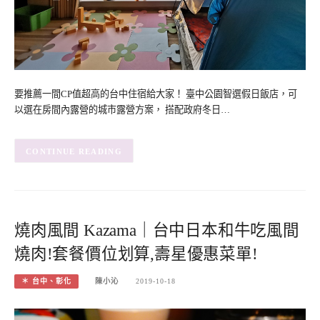
要推薦一間CP值超高的台中住宿給大家！ 臺中公園智選假日飯店，可
以選在房間內露營的城市露營方案， 搭配政府冬日…
CONTINUE READING
燒肉風間 Kazama｜台中日本和牛吃風間
燒肉!套餐價位划算,壽星優惠菜單!
＊ 台中、彰化
陳小沁
2019-10-18