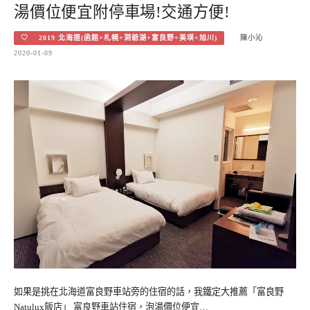
湯價位便宜附停車場!交通方便!
♡ 2019 北海道(函館+札幌+洞爺湖+富良野+美瑛+旭川)
陳小沁
2020-01-09
如果是挑在北海道富良野車站旁的住宿的話，我鐵定大推薦「富良野
Natulux飯店」 富良野車站住宿，泡湯價位便宜…