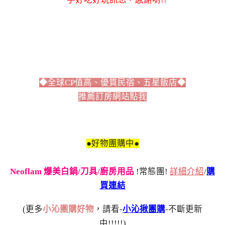
◆全球CP值高、優質民宿、五星飯店◆
推薦訂房網站點我
●好物團購中●
Neoflam 爆美白鍋/刀具/廚房用品
!常態團!
詳細介紹
/
購
買連結
(更多
小沁團購好物
，請看-
小沁揪團購
-不斷更新
中!!!!!)