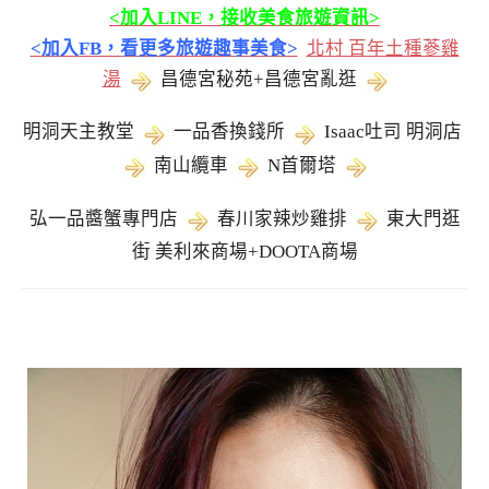
<加入LINE，接收美食旅遊資訊>
<加入FB，看更多旅遊趣事美食>
北村 百年土種蔘雞
湯
昌德宮秘苑+昌德宮亂逛
明洞天主教堂
一品香換錢所
Isaac吐司 明洞店
南山纜車
N首爾塔
弘一品醬蟹專門店
春川家辣炒雞排
東大門逛
街 美利來商場+DOOTA商場