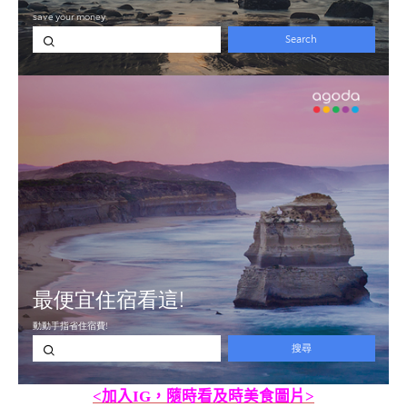
<加入IG，隨時看及時美食圖片>