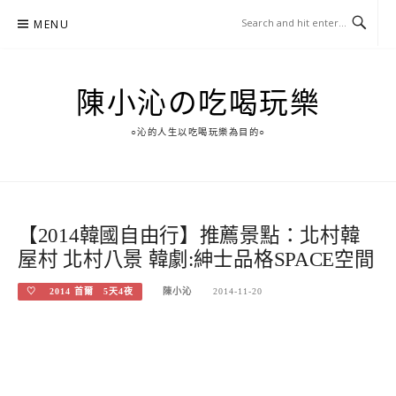
Skip
MENU
to
content
陳小沁の吃喝玩樂
○沁的人生以吃喝玩樂為目的○
【2014韓國自由行】推薦景點：北村韓
屋村 北村八景 韓劇:紳士品格SPACE空間
♡ 2014 首爾 5天4夜
陳小沁
2014-11-20