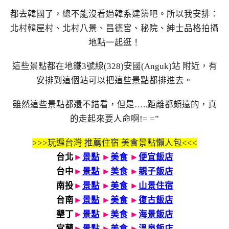
都去韓國了，總不能沒看過韓系建築吧。所以我安排：
北村韓屋村、北村八景、昌德宮、秘院、紳士品格拍攝
地點一起逛！
這些景點都在地鐵3號線(328)安國(Anguk)站 附近，有
安排到這個站可以把這些景點都排進去。
雖然這些景點都還不錯看，但是…..距離都頗遠的，真
的走起來要人命啊!= =”
>>>玩遍台灣 推薦住宿 美食景點懶人包<<<
台北
►
景點
►
美食
►
便宜飯店
台中
►
景點
►
美食
►
親子飯店
南投
►
景點
►
美食
►
山景住宿
台南
►
景點
►
美食
►
復古飯店
墾丁
►
景點
►
美食
►
海景飯店
宜蘭
►
景點
►
美食
►
溫泉飯店