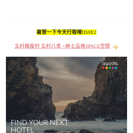
複習一下今天行程唷!
DAY2
北村韓屋村 北村八景 +紳士品格SPACE空間