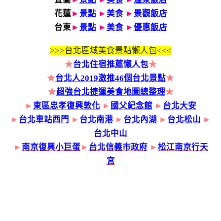
花蓮
►
景點
►
美食
►
景觀飯店
台東
►
景點
►
美食
►
優惠飯店
>>>
台北區域美食景點懶人包<<<
★
台北住宿推薦懶人包
★
★
台北人2019激推46個台北景點
★
★
超強台北捷運美食地圖總整理
★
►
東區忠孝復興敦化
►
國父紀念館
►
台北大安
►
台北車站西門
►
台北南港
►
台北內湖
►
台北松山
►
台北中山
►
南京復興小巨蛋
►
台北信義市政府
►
松江南京行天
宮