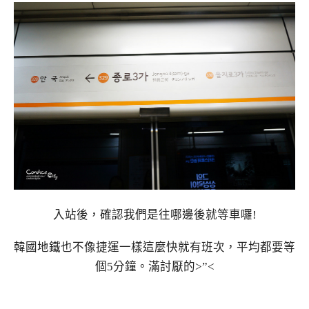
入站後，確認我們是往哪邊後就等車囉!
韓國地鐵也不像捷運一樣這麼快就有班次，平均都要等
個5分鐘。滿討厭的>”<