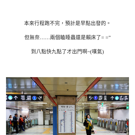
本來行程跑不完，預計是早點出發的。
但無奈……兩個瞌睡蟲還是賴床了= =”
到八點快九點了才出門啊~(嘆氣)