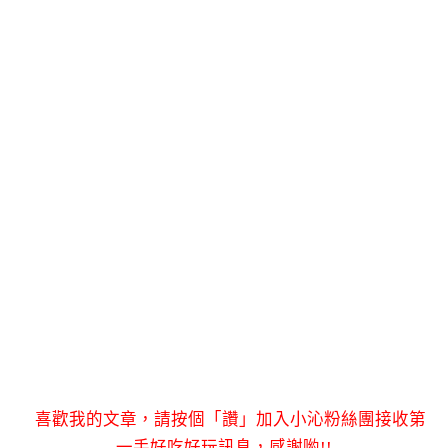
喜歡我的文章，請按個「讚」加入小沁粉絲團接收第
一手好吃好玩訊息，感謝喲!!