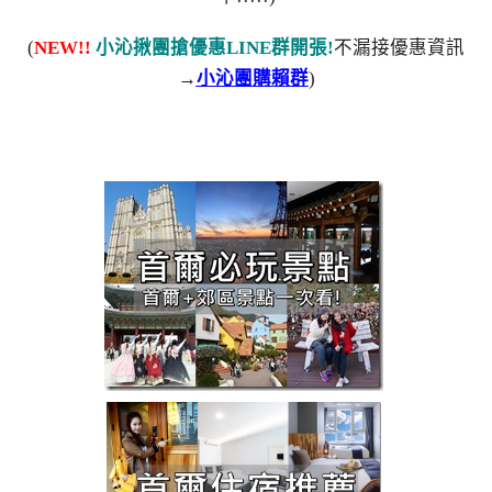
(
NEW!!
小沁揪團搶優惠LINE群開張!
不漏接優惠資訊
→
小沁團購賴群
)