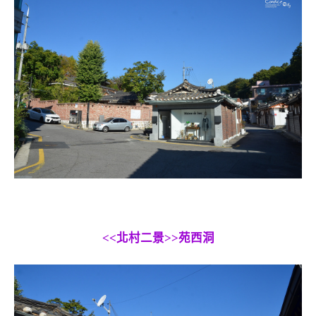
<<北村二景>>苑西洞