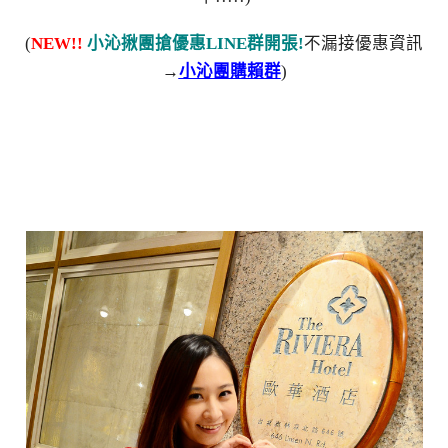
(
NEW!!
小沁揪團搶優惠LINE群開張!
不漏接優惠資訊
→
小沁團購賴群
)