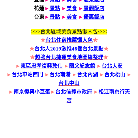
花蓮
►
景點
►
美食
►
景觀飯店
台東
►
景點
►
美食
►
優惠飯店
>>>
台北區域美食景點懶人包<<<
★
台北住宿推薦懶人包
★
★
台北人2019激推46個台北景點
★
★
超強台北捷運美食地圖總整理
★
►
東區忠孝復興敦化
►
國父紀念館
►
台北大安
►
台北車站西門
►
台北南港
►
台北內湖
►
台北松山
►
台北中山
►
南京復興小巨蛋
►
台北信義市政府
►
松江南京行天
宮