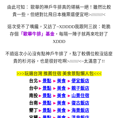
由此可知： 歐華的神戶牛排真的堪稱一絕！雖然比較
貴一些，但絕對比飛日本機票還便宜吧>/////////<
這次受不了嘴饞，又訪了~XDDDD我跟阿三說：乾脆
存個
「歐華牛排」基金
，每隔一陣子就再來吃好了
XDDD
不過這次小沁沒有點神戶牛排了，點了較價位較沒這麼
貴的杉河谷，也是很好吃啊>///////<~太滿意了!!
>>>玩遍台灣 推薦住宿 美食景點懶人包<<<
台北
►
景點
►
美食
►
便宜飯店
台中
►
景點
►
美食
►
親子飯店
南投
►
景點
►
美食
►
山景住宿
台南
►
景點
►
美食
►
復古飯店
墾丁
►
景點
►
美食
►
海景飯店
宜蘭
►
景點
►
美食
►
溫泉飯店