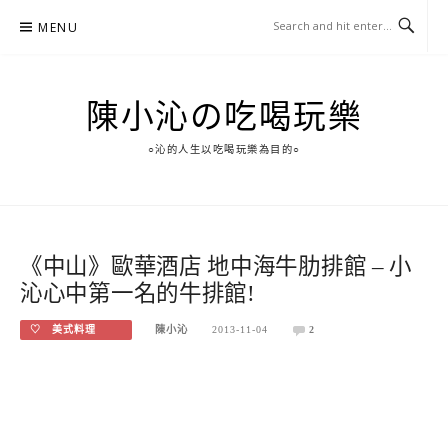
Skip
MENU
to
content
陳小沁の吃喝玩樂
○沁的人生以吃喝玩樂為目的○
《中山》歐華酒店 地中海牛肋排館 – 小
沁心中第一名的牛排館!
♡ 美式料理
陳小沁
2013-11-04
2