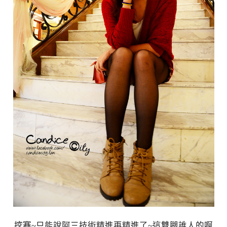
挖賽~只能說阿三技術精進再精進了~這雙腿誰人的啊