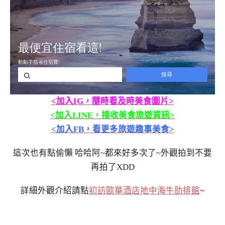
<加入IG，隨時看及時美食圖片>
<加入LINE，接收美食旅遊資訊>
<加入FB，看更多旅遊趣事美食>
這次也有點偷懶 哈哈阿~都來好多次了~外觀拍到不要
再拍了XDD
詳細外觀介紹請點
初訪歐華酒店地中海牛肋排館
~