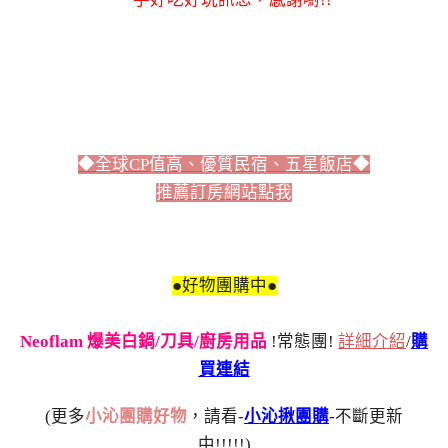
◆全球CP值高、優質民宿、五星飯店◆
推薦訂房網站點我
●好物團購中●
Neoflam 爆美白鍋/刀具/廚房用品
!常態團!
詳細介紹
/
購
買連結
(更多
小沁團購好物
，請看-
小沁揪團購
-不斷更新
中!!!!!)