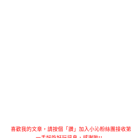
喜歡我的文章，請按個「讚」加入小沁粉絲團接收第
一手好吃好玩訊息，感謝喲!!