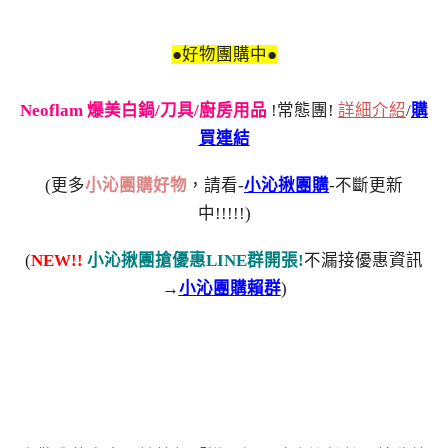
●好物團購中●
Neoflam 爆美白鍋/刀具/廚房用品
!常態團!
詳細介紹
/
購
買連結
(更多
小沁團購好物
，請看-
小沁揪團購
-不斷更新
中!!!!!)
(
NEW!!
小沁揪團搶優惠LINE群開張!
不漏接優惠資訊
→
小沁團購賴群
)