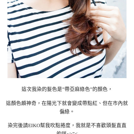
這次我染的髮色是”帶亞麻綠色”的顏色，
這顏色頗神奇，在陽光下就會變成帶點紅、但在市內就
偏綠。
染完後請EIKO幫我吹點捲度，我就是不喜歡頭髮直直
的咩~>”<