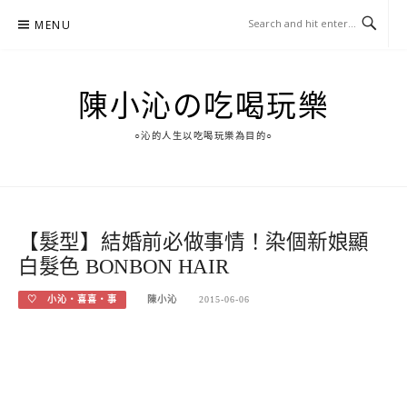
Skip
MENU
to
content
陳小沁の吃喝玩樂
○沁的人生以吃喝玩樂為目的○
【髮型】結婚前必做事情！染個新娘顯
白髮色 BONBON HAIR
♡ 小沁‧喜喜‧事
陳小沁
2015-06-06