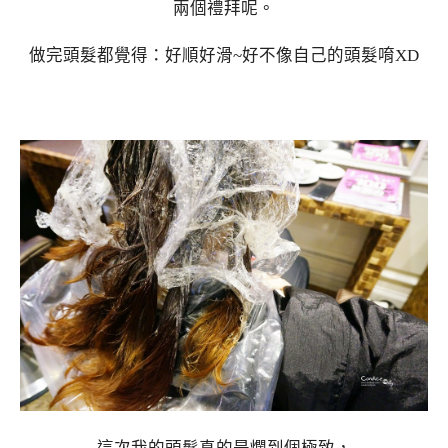
兩個禮拜呢。
做完頭髮都覺得：好順好滑~好不像自己的頭髮唷XD