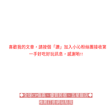
喜歡我的文章，請按個「讚」加入小沁粉絲團接收第
一手好吃好玩訊息，感謝喲!!
◆全球CP值高、優質民宿、五星飯店◆
推薦訂房網站點我