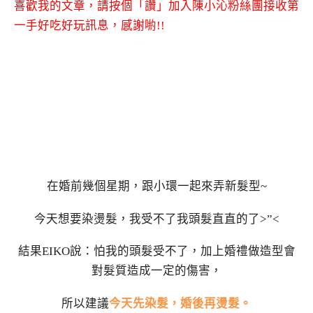
喜歡我的文章，請按個「讚」加入陳小沁粉絲團接收第
一手好吃好玩訊息，感謝喲!!
在婚前幾個星期，跟小環一起來弄新髮型~
今天想要染燙髮，我受不了我頭髮直直的了>”<
結果EIKO說：怕我的頭髮受不了，加上婚禮做造型會
對髮質造成一定的傷害，
所以建議
今天先染髮，婚後再燙髮。